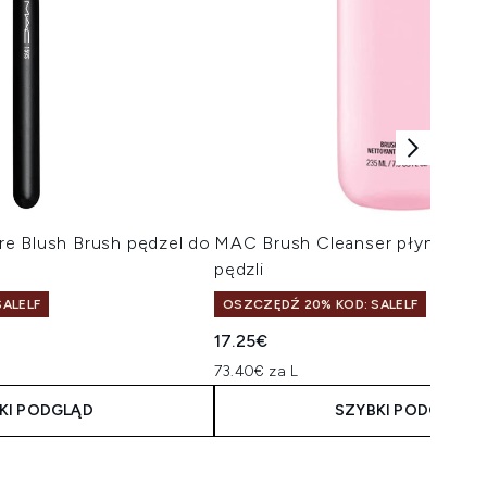
e Blush Brush pędzel do
MAC Brush Cleanser płyn do cz
pędzli
ALELF
OSZCZĘDŹ 20% KOD: SALELF
17.25€
73.40€ za L
KI PODGLĄD
SZYBKI PODGLĄD