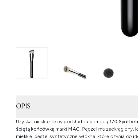
OPIS
Uzyskaj nieskazitelny podkład za pomocą
170 Synthet
ściętą końcówką
marki
MAC
. Pędzel ma zaokrąglony, l
miękkie, gęste, syntetyczne włókna, które czynią go i