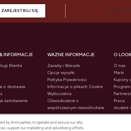
ZAREJESTRUJ SIĘ
POŁĄCZ SI
& INFORMACJE
WAŻNE INFORMACJE
O LOO
ługi Klienta
Zasady i Warunki
O nas
Opcje wysyłki
Marki
Polityka Prywatności
Kupony 
e o dostawie
Informacje o plikach Cookie
Program 
us
Wykluczenia
Partner
je zamówienie
Oświadczenie o
Praca
współczesnym niewolnictwie
student 
d by third parties, to operate and secure our site,
es, support our marketing and advertising efforts.