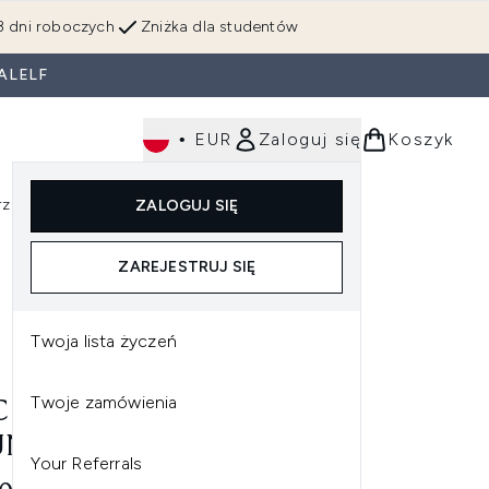
3 dni roboczych
Zniżka dla studentów
ALELF
•
EUR
Zaloguj się
Koszyk
rzędzia
Perfumy
Dla mężczyzn
ZALOGUJ SIĘ
ź do podmenu (Makijaż)
Wejdź do podmenu (Ciało)
Wejdź do podmenu (Włosy)
Wejdź do podmenu (Narzędzia)
Wejdź do podmenu (Perfumy)
Wejdź do podmenu (
ZAREJESTRUJ SIĘ
Twoja lista życzeń
Twoje zamówienia
 170 SYNTHETIC
NDED SLANT BRUSH
Your Referrals