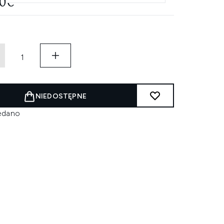
20€
NIEDOSTĘPNE
edano