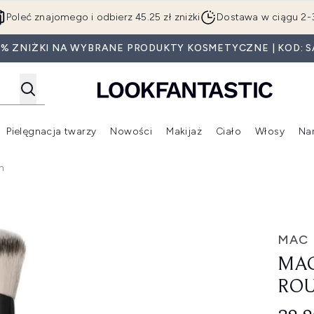
Przejdź do głównej treści
Poleć znajomego i odbierz 45.25 zł zniżki
Dostawa w ciągu 2-
0% ZNIŻKI NA WYBRANE PRODUKTY KOSMETYCZNE | KOD: S
Pielęgnacja twarzy
Nowości
Makijaż
Ciało
Włosy
Na
Wejdź do podmenu (Beauty Box)
Wejdź do podmenu (Marki)
Wejdź do podmenu (Pielęgnacja twarzy)
Wejdź do podmenu (Nowości)
Wejd
h
ant Brush
MAC
MAC
ROU