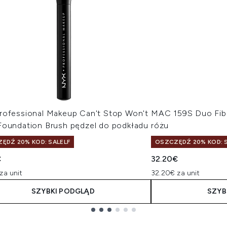
rofessional Makeup Can't Stop Won't
MAC 159S Duo Fibr
Foundation Brush pędzel do podkładu
różu
ĘDŹ 20% KOD: SALELF
OSZCZĘDŹ 20% KOD: S
€
32.20€
za unit
32.20€ za unit
SZYBKI PODGLĄD
SZYB