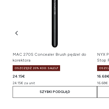
MAC 270S Concealer Brush pędzel do
NYX P
korektora
Stop 
OSZCZĘDŹ 20% KOD: SALELF
OSZCZ
24.15€
16.68
24.15€ za unit
16.68€ 
SZYBKI PODGLĄD
Showing slide 1