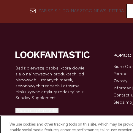
ZAPISZ SIĘ DO NASZEGO NEWSLETTERA
POMOC 
Biuro Obs
Bądź pierwszą osobą, która dowie
Pomoc
się o najnowszych produktach, od
niszowych i uznanych marek,
Zwroty
sezonowych trendach i otrzyma
Informacj
ekskluzywne artykuły redakcyjne z
Contact 
Sunday Supplement.
Śledź mo
Zgoda na pliki cookie
Do Not Sell or Share My Personal
We use cookies and other tracking tools on this site, which may be provide
Information
enable social media features, enhance performance, tailor user experienc