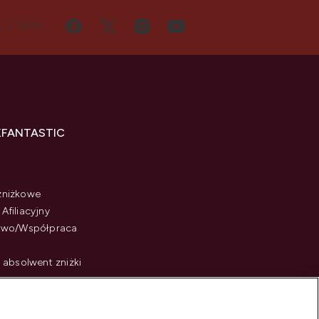
Ę Z NAMI
KFANTASTIC
zniżkowe
Afiliacyjny
stwo/Współpraca
i absolwent zniżki