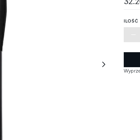
32.
ILOŚĆ
Wyprz