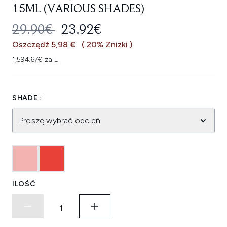
15ML (VARIOUS SHADES)
SUGEROWANA CENA DETALICZNA
AKTUALNA CENA:
29.90€
23.92€
Oszczędź 5,98 €
( 20% Zniżki )
1,594.67€ za L
SHADE :
Proszę wybrać odcień
ILOŚĆ