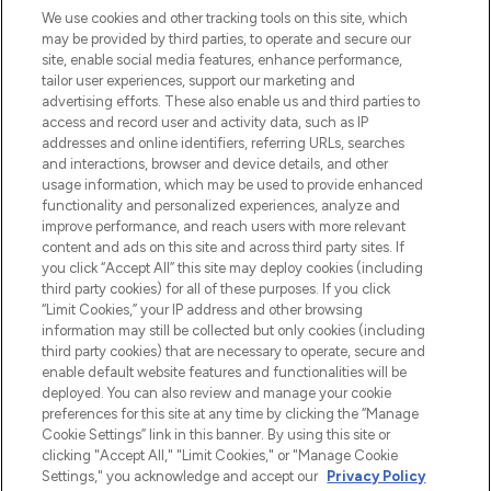
We use cookies and other tracking tools on this site, which
may be provided by third parties, to operate and secure our
site, enable social media features, enhance performance,
tailor user experiences, support our marketing and
Bądź pierwszą osobą, która dowie się o
advertising efforts. These also enable us and third parties to
najnowszych produktach, od niszowych i
access and record user and activity data, such as IP
uznanych marek, sezonowych trendach i
addresses and online identifiers, referring URLs, searches
otrzyma ekskluzywne artykuły redakcyjne
and interactions, browser and device details, and other
z Sunday Supplement.
usage information, which may be used to provide enhanced
functionality and personalized experiences, analyze and
Zgoda na pliki cookie
improve performance, and reach users with more relevant
content and ads on this site and across third party sites. If
Do Not Sell or Share My Personal
you click “Accept All” this site may deploy cookies (including
Information
third party cookies) for all of these purposes. If you click
“Limit Cookies,” your IP address and other browsing
POMOC & INFORMACJE
information may still be collected but only cookies (including
third party cookies) that are necessary to operate, secure and
enable default website features and functionalities will be
WAŻNE INFORMACJE
deployed. You can also review and manage your cookie
preferences for this site at any time by clicking the “Manage
Cookie Settings” link in this banner. By using this site or
O LOOKFANTASTIC
clicking "Accept All," "Limit Cookies," or "Manage Cookie
Settings," you acknowledge and accept our
Privacy Policy