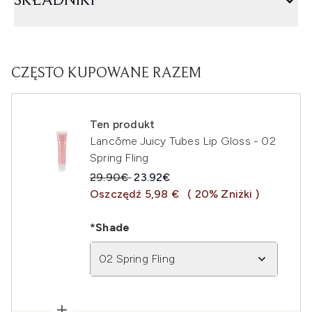
SKŁADNIKI
CZĘSTO KUPOWANE RAZEM
Ten produkt
Lancôme Juicy Tubes Lip Gloss - 02
Spring Fling
Sugerowana cena detaliczna:
Aktualna cena:
29.90€
23.92€
Oszczędź 5,98 €
( 20% Zniżki )
*Shade
02 Spring Fling