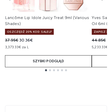
Lancôme Lip Idole Juicy Treat 9ml (Various
Yves Sain
Shades)
Oil 6ml (V
OSZCZĘDŹ 20% KOD: SALELF
ZAPISZ 30
Sugerowana cena detaliczna:
Aktualna cena:
Sugerowan
Ak
37.95€
30.36€
44.85€
31
3,373.33€ za L
5,233.33€ z
SZYBKI PODGLĄD
Showing slide 1