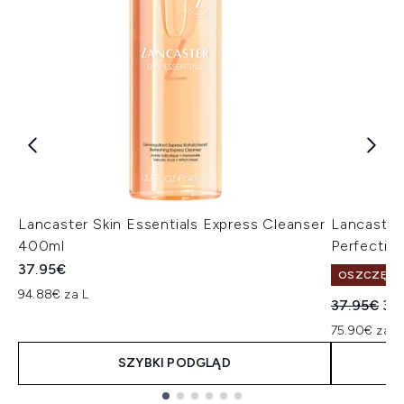
Lancaster Skin Essentials Express Cleanser
Lancaster
400ml
Perfectin
37.95€
OSZCZĘDŹ 
94.88€ za L
Sugerowan
Akt
37.95€
30
75.90€ za L
SZYBKI PODGLĄD