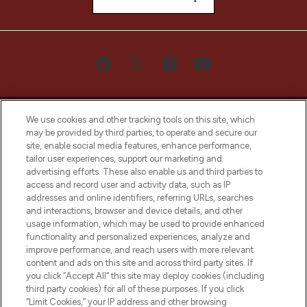
We use cookies and other tracking tools on this site, which
may be provided by third parties, to operate and secure our
site, enable social media features, enhance performance,
tailor user experiences, support our marketing and
Bądź pierwszą osobą, która dowie się o
advertising efforts. These also enable us and third parties to
najnowszych produktach, od niszowych i
access and record user and activity data, such as IP
uznanych marek, sezonowych trendach i
addresses and online identifiers, referring URLs, searches
otrzyma ekskluzywne artykuły redakcyjne
and interactions, browser and device details, and other
z Sunday Supplement.
usage information, which may be used to provide enhanced
functionality and personalized experiences, analyze and
Zgoda na pliki cookie
improve performance, and reach users with more relevant
content and ads on this site and across third party sites. If
Do Not Sell or Share My Personal
you click “Accept All” this site may deploy cookies (including
Information
third party cookies) for all of these purposes. If you click
“Limit Cookies,” your IP address and other browsing