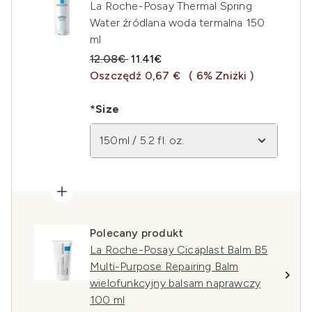
La Roche-Posay Thermal Spring
Water źródlana woda termalna 150
ml
Sugerowana cena detaliczna:
Aktualna cena:
12.08€
11.41€
Oszczędź 0,67 €
( 6% Zniżki )
*Size
150ml / 5.2 fl. oz.
Polecany produkt
La Roche-Posay Cicaplast Balm B5
Multi-Purpose Repairing Balm
wielofunkcyjny balsam naprawczy
100 ml