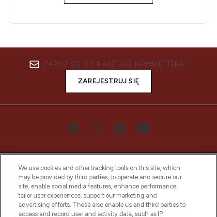
ZAPISZ SIĘ DO NASZEGO NEWSLETTERA
ZAREJESTRUJ SIĘ
We use cookies and other tracking tools on this site, which
may be provided by third parties, to operate and secure our
site, enable social media features, enhance performance,
tailor user experiences, support our marketing and
Bądź pierwszą osobą, która dowie się o
advertising efforts. These also enable us and third parties to
najnowszych produktach, od niszowych i
access and record user and activity data, such as IP
uznanych marek, sezonowych trendach i