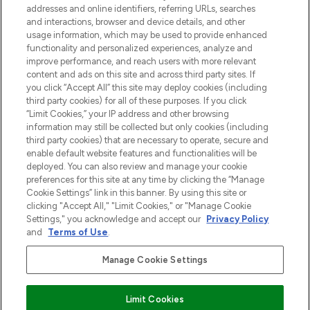
addresses and online identifiers, referring URLs, searches
otrzyma ekskluzywne artykuły redakcyjne
and interactions, browser and device details, and other
z Sunday Supplement.
usage information, which may be used to provide enhanced
functionality and personalized experiences, analyze and
Zgoda na pliki cookie
improve performance, and reach users with more relevant
content and ads on this site and across third party sites. If
Do Not Sell or Share My Personal
you click “Accept All” this site may deploy cookies (including
Information
third party cookies) for all of these purposes. If you click
“Limit Cookies,” your IP address and other browsing
POMOC & INFORMACJE
information may still be collected but only cookies (including
third party cookies) that are necessary to operate, secure and
enable default website features and functionalities will be
WAŻNE INFORMACJE
deployed. You can also review and manage your cookie
preferences for this site at any time by clicking the “Manage
Cookie Settings” link in this banner. By using this site or
O LOOKFANTASTIC
clicking "Accept All," "Limit Cookies," or "Manage Cookie
Settings," you acknowledge and accept our
Privacy Policy
and
Terms of Use
.
Manage Cookie Settings
Płać bezpiecznie za pomocą
Limit Cookies