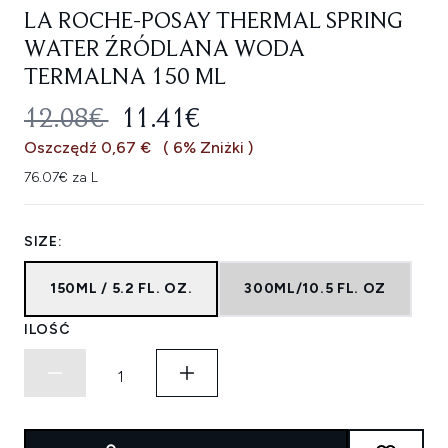
LA ROCHE-POSAY THERMAL SPRING
WATER ŹRÓDLANA WODA
TERMALNA 150 ML
SUGEROWANA CENA DETALICZNA
AKTUALNA CENA:
12.08€
11.41€
Oszczędź 0,67 €
( 6% Zniżki )
76.07€ za L
SIZE:
150ML / 5.2 FL. OZ.
300ML/10.5 FL. OZ
ILOŚĆ