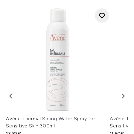
Avène Thermal Spring Water Spray for
Avène The
Sensitive Skin 300ml
Sensitive 
17.83€
11.50€