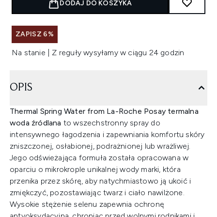
DODAJ DO KOSZYKA
ZAPISZ 6%
Na stanie | Z reguły wysyłamy w ciągu 24 godzin
OPIS
Thermal Spring Water from La-Roche Posay termalna
woda źródlana
to wszechstronny spray do
intensywnego łagodzenia i zapewniania komfortu skóry
zniszczonej, osłabionej, podrażnionej lub wrażliwej.
Jego odświeżająca formuła została opracowana w
oparciu o mikrokrople unikalnej wody marki, która
przenika przez skórę, aby natychmiastowo ją ukoić i
zmiękczyć, pozostawiając twarz i ciało nawilżone.
Wysokie stężenie selenu zapewnia ochronę
antyoksydacyjną, chroniąc przed wolnymi rodnikami i