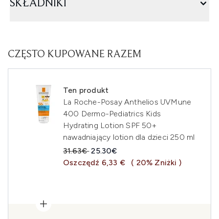
SKŁADNIKI
CZĘSTO KUPOWANE RAZEM
Ten produkt
La Roche-Posay Anthelios UVMune
400 Dermo-Pediatrics Kids
Hydrating Lotion SPF 50+
nawadniający lotion dla dzieci 250 ml
Sugerowana cena detaliczna:
Aktualna cena:
31.63€
25.30€
Oszczędź 6,33 €
( 20% Zniżki )