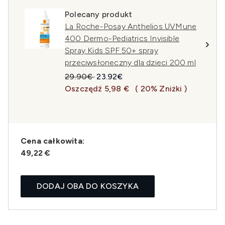
Polecany produkt
La Roche-Posay Anthelios UVMune
400 Dermo-Pediatrics Invisible
Spray Kids SPF 50+ spray
przeciwsłoneczny dla dzieci 200 ml
Sugerowana cena detaliczna:
Aktualna cena:
29.90€
23.92€
Oszczędź 5,98 €
( 20% Zniżki )
Cena całkowita:
49,22 €
DODAJ OBA DO KOSZYKA