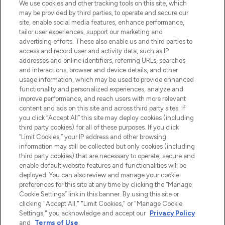
We use cookies and other tracking tools on this site, which
may be provided by third parties, to operate and secure our
site, enable social media features, enhance performance,
tailor user experiences, support our marketing and
Bądź pierwszą osobą, która dowie się o
advertising efforts. These also enable us and third parties to
najnowszych produktach, od niszowych i
access and record user and activity data, such as IP
uznanych marek, sezonowych trendach i
addresses and online identifiers, referring URLs, searches
otrzyma ekskluzywne artykuły redakcyjne
and interactions, browser and device details, and other
z Sunday Supplement.
usage information, which may be used to provide enhanced
functionality and personalized experiences, analyze and
Zgoda na pliki cookie
improve performance, and reach users with more relevant
content and ads on this site and across third party sites. If
Do Not Sell or Share My Personal
you click “Accept All” this site may deploy cookies (including
Information
third party cookies) for all of these purposes. If you click
“Limit Cookies,” your IP address and other browsing
POMOC & INFORMACJE
information may still be collected but only cookies (including
third party cookies) that are necessary to operate, secure and
enable default website features and functionalities will be
WAŻNE INFORMACJE
deployed. You can also review and manage your cookie
preferences for this site at any time by clicking the “Manage
Cookie Settings” link in this banner. By using this site or
O LOOKFANTASTIC
clicking "Accept All," "Limit Cookies," or "Manage Cookie
Settings," you acknowledge and accept our
Privacy Policy
and
Terms of Use
.