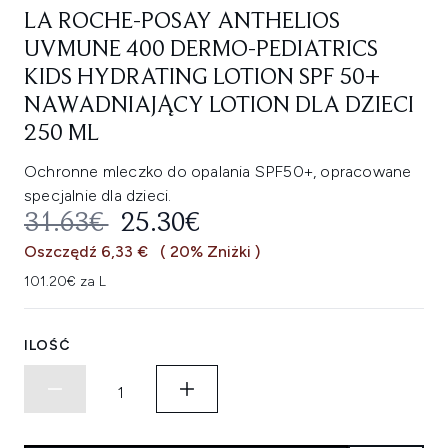
LA ROCHE-POSAY ANTHELIOS
UVMUNE 400 DERMO-PEDIATRICS
KIDS HYDRATING LOTION SPF 50+
NAWADNIAJĄCY LOTION DLA DZIECI
250 ML
Ochronne mleczko do opalania SPF50+, opracowane
specjalnie dla dzieci.
SUGEROWANA CENA DETALICZNA
AKTUALNA CENA:
31.63€
25.30€
Oszczędź 6,33 €
( 20% Zniżki )
101.20€ za L
ILOŚĆ