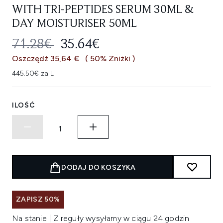
WITH TRI-PEPTIDES SERUM 30ML &
DAY MOISTURISER 50ML
SUGEROWANA CENA DETALICZNA
AKTUALNA CENA:
71.28€
35.64€
Oszczędź 35,64 €
( 50% Zniżki )
445.50€ za L
ILOŚĆ
DODAJ DO KOSZYKA
ZAPISZ 50%
Na stanie | Z reguły wysyłamy w ciągu 24 godzin