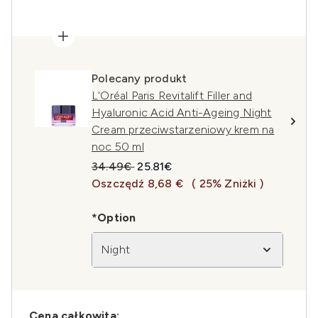
Polecany produkt
L'Oréal Paris Revitalift Filler and
Hyaluronic Acid Anti-Ageing Night
Cream przeciwstarzeniowy krem na
noc 50 ml
Sugerowana cena detaliczna:
Aktualna cena:
34.49€
25.81€
Oszczędź 8,68 €
( 25% Zniżki )
*Option
Night
Cena całkowita: