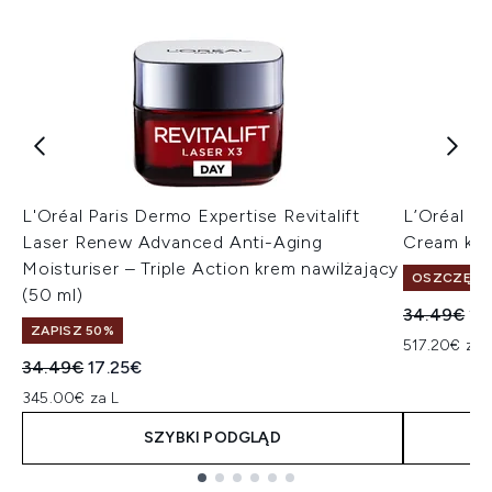
L'Oréal Paris Dermo Expertise Revitalift
L’Oréal Pa
Laser Renew Advanced Anti-Aging
Cream kre
Moisturiser – Triple Action krem nawilżający
OSZCZĘDŹ 
(50 ml)
Sugerowan
Ak
34.49€
25
ZAPISZ 50%
517.20€ za 
Sugerowana cena detaliczna:
Aktualna cena:
34.49€
17.25€
345.00€ za L
SZYBKI PODGLĄD