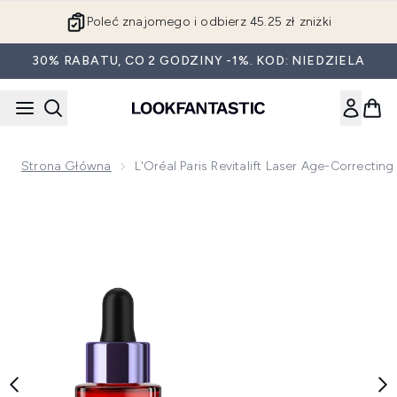
Przejdź do głównej treści
Poleć znajomego i odbierz 45.25 zł zniżki
30% RABATU, CO 2 GODZINY -1%. KOD: NIEDZIELA
Strona Główna
L'Oréal Paris Revitalift Laser Age-Correcti
Now showing image 1 L'Oréal Paris Revitalift Laser Age-Corr