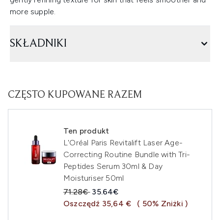
more supple.
SKŁADNIKI
CZĘSTO KUPOWANE RAZEM
Ten produkt
L'Oréal Paris Revitalift Laser Age-
Correcting Routine Bundle with Tri-
Peptides Serum 30ml & Day
Moisturiser 50ml
Sugerowana cena detaliczna:
Aktualna cena:
71.28€
35.64€
Oszczędź 35,64 €
( 50% Zniżki )