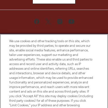
We use cookies and other tracking tools on this site, which
may be provided by third parties, to operate and secure our
site, enable social media features, enhance performance,
tailor user experiences, support our marketing and
Bądź pierwszą osobą, która dowie się o
advertising efforts. These also enable us and third parties to
najnowszych produktach, od niszowych i
access and record user and activity data, such as IP
uznanych marek, sezonowych trendach i
addresses and online identifiers, referring URLs, searches
otrzyma ekskluzywne artykuły redakcyjne
and interactions, browser and device details, and other
z Sunday Supplement.
usage information, which may be used to provide enhanced
functionality and personalized experiences, analyze and
Zgoda na pliki cookie
improve performance, and reach users with more relevant
content and ads on this site and across third party sites. If
Do Not Sell or Share My Personal
you click “Accept All” this site may deploy cookies (including
Information
third party cookies) for all of these purposes. If you click
“Limit Cookies,” your IP address and other browsing