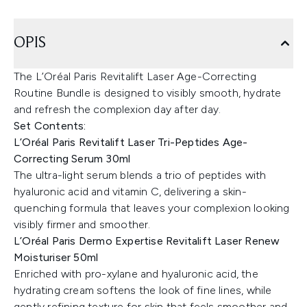
OPIS
The L’Oréal Paris Revitalift Laser Age-Correcting
Routine Bundle is designed to visibly smooth, hydrate
and refresh the complexion day after day.
Set Contents:
L’Oréal Paris Revitalift Laser Tri-Peptides Age-
Correcting Serum 30ml
The ultra-light serum blends a trio of peptides with
hyaluronic acid and vitamin C, delivering a skin-
quenching formula that leaves your complexion looking
visibly firmer and smoother.
L’Oréal Paris Dermo Expertise Revitalift Laser Renew
Moisturiser 50ml
Enriched with pro-xylane and hyaluronic acid, the
hydrating cream softens the look of fine lines, while
gently refining texture for skin that feels smoother and