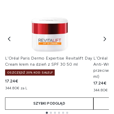
L'Oréal Paris Dermo Expertise Revitalift Day
L'Oréal Pa
Cream krem na dzień z SPF 30 50 ml
Anti-Wrin
przeciwzm
OSZCZĘDŹ 20% KOD: SALELF
ml)
17.24€
17.24€
344.80€ za L
344.80€ za 
SZYBKI PODGLĄD