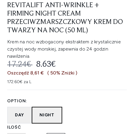
REVITALIFT ANTI-WRINKLE +
FIRMING NIGHT CREAM
PRZECIWZMARSZCZKOWY KREM DO
TWARZY NA NOC (50 ML)
Krem na noc wzbogacony ekstraktem z krystalicznie
czystej wody morskiej, zapewnia do 24 godzin
nawilżenia.
SUGEROWANA CENA DETALICZNA
AKTUALNA CENA:
17.24€
8.63€
Oszczędź 8,61 €
( 50% Zniżki )
172.60€ za L
OPTION:
DAY
NIGHT
ILOŚĆ