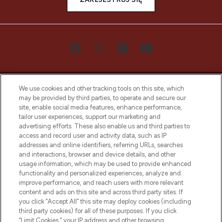
We use cookies and other tracking tools on this site, which
may be provided by third parties, to operate and secure our
site, enable social media features, enhance performance,
tailor user experiences, support our marketing and
Bądź pierwszą osobą, która dowie się o
advertising efforts. These also enable us and third parties to
najnowszych produktach, od niszowych i
access and record user and activity data, such as IP
uznanych marek, sezonowych trendach i
addresses and online identifiers, referring URLs, searches
otrzyma ekskluzywne artykuły redakcyjne
and interactions, browser and device details, and other
z Sunday Supplement.
usage information, which may be used to provide enhanced
functionality and personalized experiences, analyze and
Zgoda na pliki cookie
improve performance, and reach users with more relevant
content and ads on this site and across third party sites. If
Do Not Sell or Share My Personal
you click “Accept All” this site may deploy cookies (including
Information
third party cookies) for all of these purposes. If you click
“Limit Cookies,” your IP address and other browsing