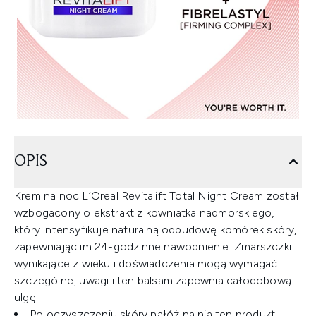
OPIS
Krem na noc L’Oreal Revitalift Total Night Cream został
wzbogacony o ekstrakt z kowniatka nadmorskiego,
który intensyfikuje naturalną odbudowę komórek skóry,
zapewniając im 24-godzinne nawodnienie. Zmarszczki
wynikające z wieku i doświadczenia mogą wymagać
szczególnej uwagi i ten balsam zapewnia całodobową
ulgę.
Po oczyszczeniu skóry nałóż na nią ten produkt