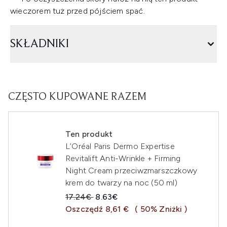
wieczorem tuż przed pójściem spać.
SKŁADNIKI
CZĘSTO KUPOWANE RAZEM
Ten produkt
L’Oréal Paris Dermo Expertise
Revitalift Anti-Wrinkle + Firming
Night Cream przeciwzmarszczkowy
krem do twarzy na noc (50 ml)
Sugerowana cena detaliczna:
Aktualna cena:
17.24€
8.63€
Oszczędź 8,61 €
( 50% Zniżki )