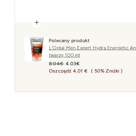
Polecany produkt
L'Oréal Men Expert Hydra Energetic An
twarzy 100 ml
Sugerowana cena detaliczna:
Aktualna cena:
8.04€
4.03€
Oszczędź 4,01 €
( 50% Zniżki )