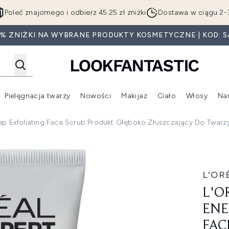
Przejdź do głównej treści
Poleć znajomego i odbierz 45.25 zł zniżki
Dostawa w ciągu 2-
5% ZNIŻKI NA WYBRANE PRODUKTY KOSMETYCZNE | KOD: S
Pielęgnacja twarzy
Nowości
Makijaż
Ciało
Włosy
Na
Wejdź do podmenu (Beauty Box)
Wejdź do podmenu (Marki)
Wejdź do podmenu (Pielęgnacja twarzy)
Wejdź do podmenu (Nowości)
Wejd
ep Exfoliating Face Scrub Produkt Głęboko Złuszczający Do Twarz
tic Deep Exfoliating Face Scrub produkt głęboko złuszczaj
L'OR
L'O
ENE
FAC