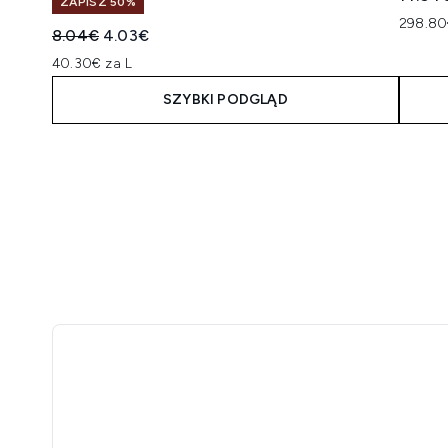
ZAPISZ 50%
298.80
Sugerowana cena detaliczna:
Aktualna cena:
8.04€
4.03€
40.30€ za L
SZYBKI PODGLĄD
Showing slide 1