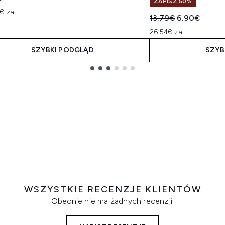
ZAPISZ 50%
€ za L
Sugerowana cena de
Aktualna cen
13.79€
6.90€
26.54€ za L
SZYBKI PODGLĄD
SZYB
WSZYSTKIE RECENZJE KLIENTÓW
Obecnie nie ma żadnych recenzji.