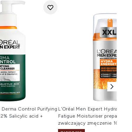
 Derma Control Purifying
L'Oréal Men Expert Hydra Energ
2% Salicylic acid +
Fatigue Moisturiser preparat na
zwalczający zmęczenie 100 ml