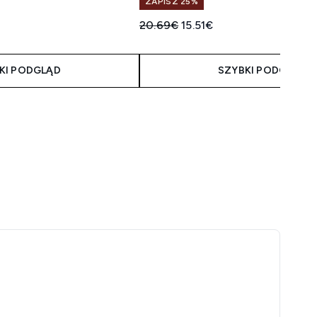
ZAPISZ 25%
taliczna:
a:
Sugerowana cena detaliczna:
Aktualna cena:
20.69€
15.51€
KI PODGLĄD
SZYBKI PODGLĄD