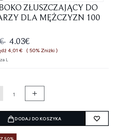
BOKO ZŁUSZCZAJĄCY DO
RZY DLA MĘŻCZYZN 100
EROWANA CENA DETALICZNA:
AKTUALNA CENA:
4€
4.03€
dź 4,01 €
( 50% Zniżki )
za L
DODAJ DO KOSZYKA
SZ 50%