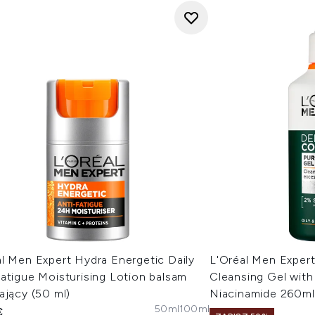
l Men Expert Hydra Energetic Daily
L'Oréal Men Expert
atigue Moisturising Lotion balsam
Cleansing Gel with 
ający (50 ml)
Niacinamide 260ml
50ml
100ml
€