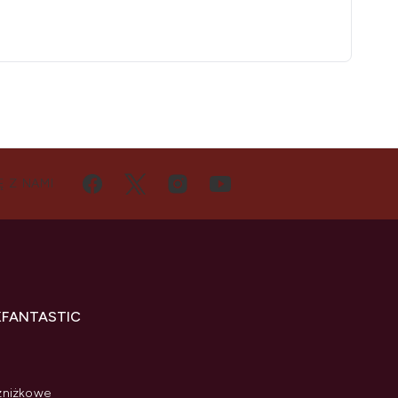
Ę Z NAMI
KFANTASTIC
zniżkowe