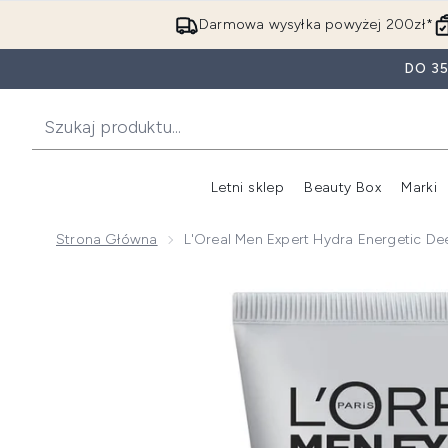
Darmowa wysyłka powyżej 200zł*
DO 3
Letni sklep
Beauty Box
Marki
Strona Główna
L'Oreal Men Expert Hydra Energetic De
Now showing image 1 L'Oreal Men Expert Hydra Energe