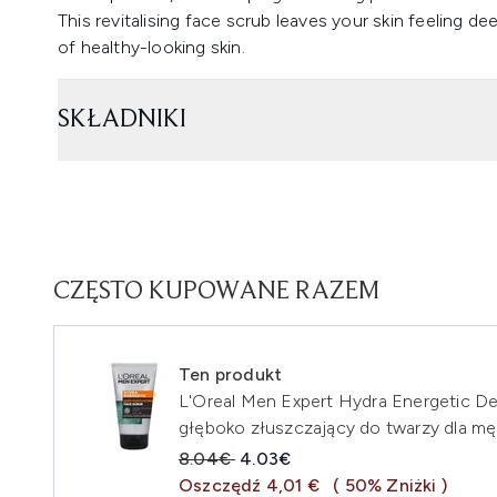
This revitalising face scrub leaves your skin feeling d
of healthy-looking skin.
SKŁADNIKI
CZĘSTO KUPOWANE RAZEM
Ten produkt
L'Oreal Men Expert Hydra Energetic De
głęboko złuszczający do twarzy dla m
Sugerowana cena detaliczna:
Aktualna cena:
8.04€
4.03€
Oszczędź 4,01 €
( 50% Zniżki )