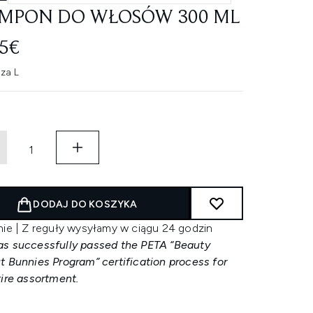
MPON DO WŁOSÓW 300 ML
15€
za L
DODAJ DO KOSZYKA
nie | Z reguły wysyłamy w ciągu 24 godzin
s successfully passed the PETA “Beauty
t Bunnies Program” certification process for
tire assortment.