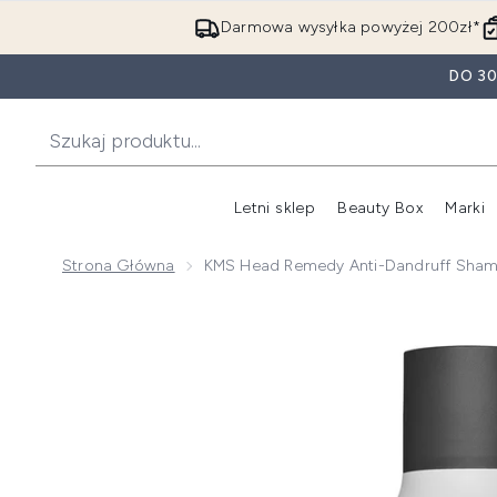
Darmowa wysyłka powyżej 200zł*
DO 3
Letni sklep
Beauty Box
Marki
Strona Główna
KMS Head Remedy Anti-Dandruff Sha
Now showing image 1 KMS Head Remedy Anti-Dandru