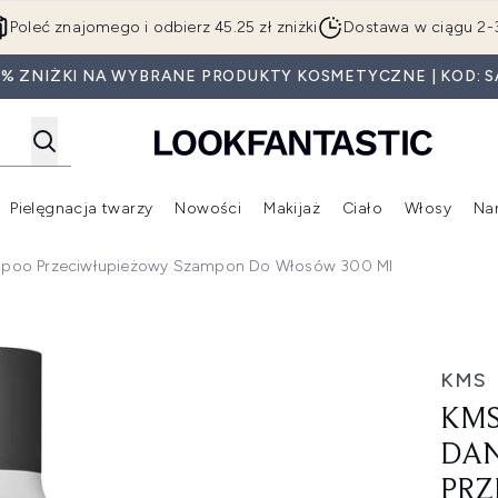
Przejdź do głównej treści
Poleć znajomego i odbierz 45.25 zł zniżki
Dostawa w ciągu 2-
0% ZNIŻKI NA WYBRANE PRODUKTY KOSMETYCZNE | KOD: S
Pielęgnacja twarzy
Nowości
Makijaż
Ciało
Włosy
Na
Wejdź do podmenu (Beauty Box)
Wejdź do podmenu (Marki)
Wejdź do podmenu (Pielęgnacja twarzy)
Wejdź do podmenu (Nowości)
Wejd
mpoo Przeciwłupieżowy Szampon Do Włosów 300 Ml
ff Shampoo przeciwłupieżowy szampon do włosów 300 ml
KMS
KMS
DA
PRZ