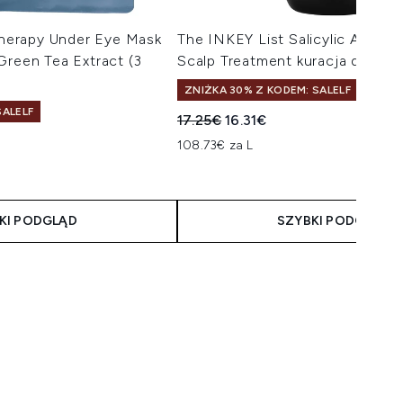
erapy Under Eye Mask
The INKEY List Salicylic Acid Ex
Green Tea Extract (3
Scalp Treatment kuracja do wł
ZNIŻKA 30% Z KODEM: SALELF
ALELF
Sugerowana cena detaliczna:
Aktualna cena:
17.25€
16.31€
108.73€ za L
malnie 5
taliczna:
a:
KI PODGLĄD
SZYBKI PODGLĄD