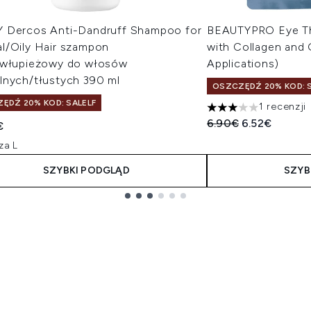
 Dercos Anti-Dandruff Shampoo for
BEAUTYPRO Eye Th
l/Oily Hair szampon
with Collagen and 
iwłupieżowy do włosów
Applications)
lnych/tłustych 390 ml
OSZCZĘDŹ 20% KOD: S
ĘDŹ 20% KOD: SALELF
1 recenzji
3 gwiazdek na maksy
Sugerowana cena de
Aktualna cen
6.90€
6.52€
€
za L
SZYBKI PODGLĄD
SZYB