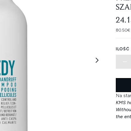
SZA
24.
80.50€ 
ILOŚĆ
Na sta
KMS ha
Withou
the en