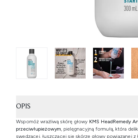
OPIS
Wspomóż wrażliwą skórę głowy
KMS HeadRemedy An
przeciwłupieżowym
, pielęgnacyjną formułą, która del
swędzącej, łuszczącej się skórze głowy powiązanej z 