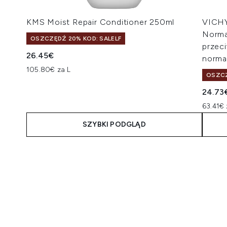
KMS Moist Repair Conditioner 250ml
VICHY
Norma
OSZCZĘDŹ 20% KOD: SALELF
przec
26.45€
norma
105.80€ za L
OSZCZ
24.73
63.41€ 
SZYBKI PODGLĄD
Showing slide 1