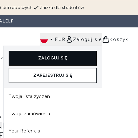
3 dni roboczych
Zniżka dla studentów
ALELF
•
EUR
Zaloguj się
Koszyk
rzędzia
Perfumy
Dla mężczyzn
ZALOGUJ SIĘ
ź do podmenu (Makijaż)
Wejdź do podmenu (Ciało)
Wejdź do podmenu (Włosy)
Wejdź do podmenu (Narzędzia)
Wejdź do podmenu (Perfumy)
Wejdź do podmenu (
ZAREJESTRUJ SIĘ
Twoja lista życzeń
Twoje zamówienia
 HEAD REMEDY ANTI-
NDRUFF SHAMPOO
Your Referrals
ECIWŁUPIEŻOWY