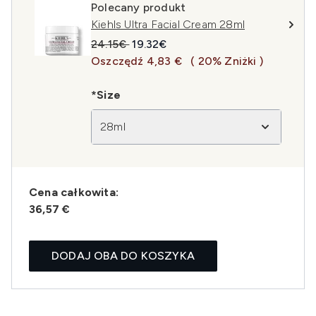
Polecany produkt
Kiehls Ultra Facial Cream 28ml
Sugerowana cena detaliczna:
Aktualna cena:
24.15€
19.32€
Oszczędź 4,83 €
( 20% Zniżki )
*Size
28ml
Cena całkowita:
36,57 €
DODAJ OBA DO KOSZYKA