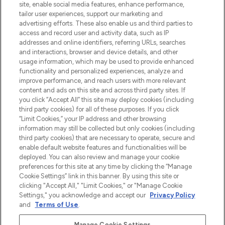
site, enable social media features, enhance performance,
tailor user experiences, support our marketing and
Bądź pierwszą osobą, która dowie się o
advertising efforts. These also enable us and third parties to
najnowszych produktach, od niszowych i
access and record user and activity data, such as IP
uznanych marek, sezonowych trendach i
addresses and online identifiers, referring URLs, searches
otrzyma ekskluzywne artykuły redakcyjne
and interactions, browser and device details, and other
z Sunday Supplement.
usage information, which may be used to provide enhanced
functionality and personalized experiences, analyze and
Zgoda na pliki cookie
improve performance, and reach users with more relevant
content and ads on this site and across third party sites. If
Do Not Sell or Share My Personal
you click “Accept All” this site may deploy cookies (including
Information
third party cookies) for all of these purposes. If you click
“Limit Cookies,” your IP address and other browsing
POMOC & INFORMACJE
information may still be collected but only cookies (including
third party cookies) that are necessary to operate, secure and
enable default website features and functionalities will be
WAŻNE INFORMACJE
deployed. You can also review and manage your cookie
preferences for this site at any time by clicking the “Manage
Cookie Settings” link in this banner. By using this site or
O LOOKFANTASTIC
clicking "Accept All," "Limit Cookies," or "Manage Cookie
Settings," you acknowledge and accept our
Privacy Policy
and
Terms of Use
.
Manage Cookie Settings