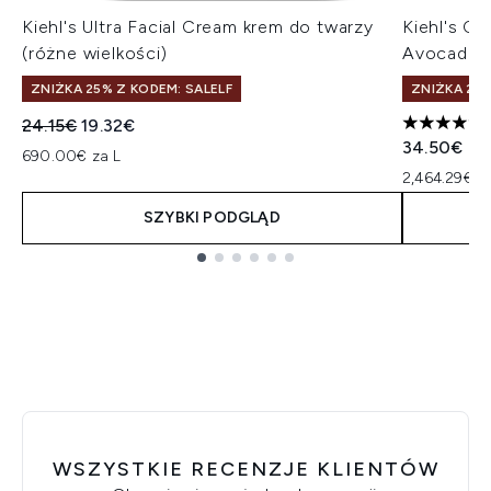
Kiehl's Ultra Facial Cream krem do twarzy
Kiehl's C
(różne wielkości)
Avocado (
ZNIŻKA 25% Z KODEM: SALELF
ZNIŻKA 25%
Sugerowana cena detaliczna:
Aktualna cena:
24.15€
19.32€
5 gwiazdek
34.50€
690.00€ za L
2,464.29€ z
SZYBKI PODGLĄD
Showing slide 1
WSZYSTKIE RECENZJE KLIENTÓW