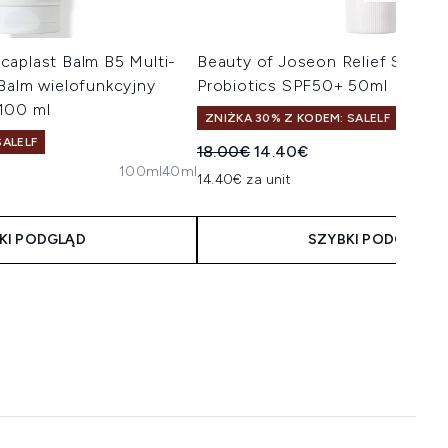
caplast Balm B5 Multi-
Beauty of Joseon Relief Sun Ri
Balm wielofunkcyjny
Probiotics SPF50+ 50ml
100 ml
ZNIŻKA 30% Z KODEM: SALELF
ALELF
Sugerowana cena detaliczna:
Aktualna cena:
18.00€
14.40€
100ml
40ml
14.40€ za unit
KI PODGLĄD
SZYBKI PODGLĄD