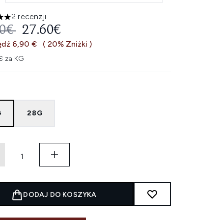
2 recenzji
zdek na maksymalnie 5
EROWANA CENA DETALICZNA:
AKTUALNA CENA:
50€
27.60€
ędź 6,90 €
( 20% Zniżki )
3€ za KG
G
28G
DODAJ DO KOSZYKA