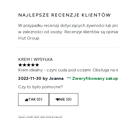
NAJLEPSZE RECENZJE KLIENTÓW
W przypadku recenzji dotyczących żywności lub pr
w zależności od osoby. Recenzje klientów są opinia
Hut Group.
KREM I WYSYŁKA
5 gwiazdek na maksymalnie 5
Krem idealny - czyni cuda pod oczami. Obsługa na me
2022-11-30
by Joanna
Zweryfikowany zaku
Czy to było pomocne?
TAK (0)
NIE (0)