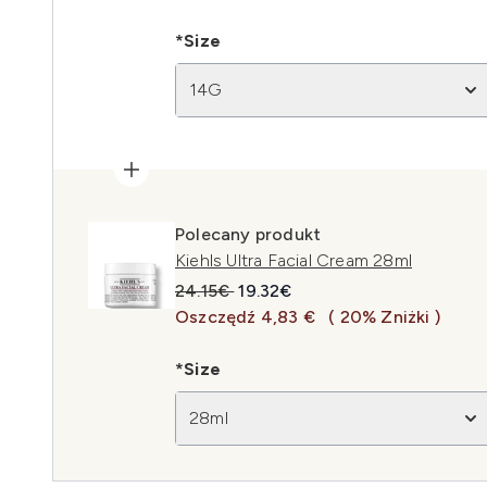
*Size
14G
Polecany produkt
Kiehls Ultra Facial Cream 28ml
Sugerowana cena detaliczna:
Aktualna cena:
24.15€
19.32€
Oszczędź 4,83 €
( 20% Zniżki )
*Size
28ml