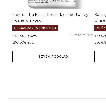
Kiehl's Ultra Facial Cream krem do twarzy
Beaut
(różne wielkości)
Ginse
OSZCZĘDŹ 20% KOD: SALELF
ZNIŻK
125ml
50ml
28ml
Sugerowana cena detaliczna:
Aktualna cena:
24.15€
19.32€
17.00
690.00€ za L
566.67€
SZYBKI PODGLĄD
Showing slide 1