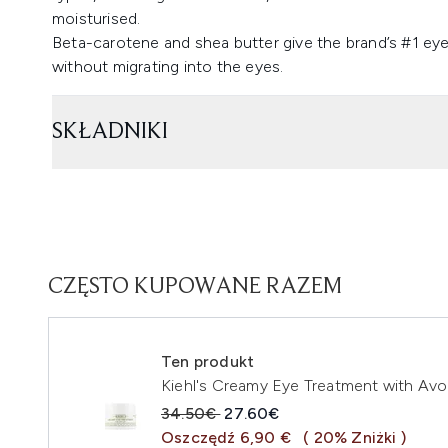
moisturised.
Beta-carotene and shea butter give the brand’s #1 eye
without migrating into the eyes.
SKŁADNIKI
CZĘSTO KUPOWANE RAZEM
Ten produkt
Kiehl's Creamy Eye Treatment with Av
Sugerowana cena detaliczna:
Aktualna cena:
34.50€
27.60€
Oszczędź 6,90 €
( 20% Zniżki )