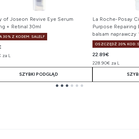
y of Joseon Revive Eye Serum
La Roche-Posay Ci
ng + Retinal 30ml
Purpose Repairing 
balsam naprawczy 
A 30% Z KODEM: SALELF
OSZCZĘDŹ 20% KOD: S
€
22.89€
 za L
228.90€ za L
SZYBKI PODGLĄD
SZYB