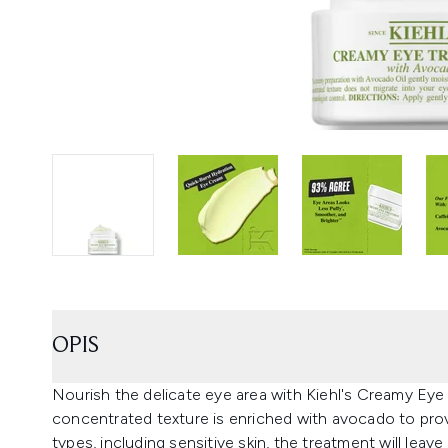
OPIS
Nourish the delicate eye area with Kiehl's Creamy Ey
concentrated texture is enriched with avocado to provid
types, including sensitive skin, the treatment will leav