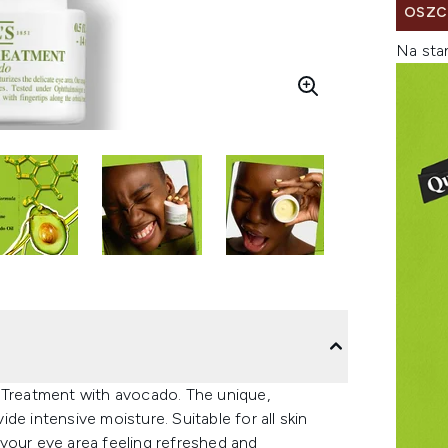
OSZC
Na sta
e Treatment with avocado. The unique,
e intensive moisture. Suitable for all skin
e your eye area feeling refreshed and