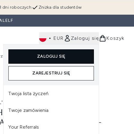
3 dni roboczych
Zniżka dla studentów
ALELF
•
EUR
Zaloguj się
Koszyk
rzędzia
Perfumy
Dla mężczyzn
ZALOGUJ SIĘ
ź do podmenu (Makijaż)
Wejdź do podmenu (Ciało)
Wejdź do podmenu (Włosy)
Wejdź do podmenu (Narzędzia)
Wejdź do podmenu (Perfumy)
Wejdź do podmenu (
ZAREJESTRUJ SIĘ
Twoja lista życzeń
'S SINCE 1851
Twoje zamówienia
HL'S CREAMY EYE
ATMENT WITH AVOCADO -
Your Referrals