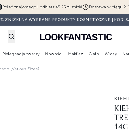
Przejdź do głównej treści
Poleć znajomego i odbierz 45.25 zł zniżki
Dostawa w ciągu 2-
0% ZNIŻKI NA WYBRANE PRODUKTY KOSMETYCZNE | KOD: S
Pielęgnacja twarzy
Nowości
Makijaż
Ciało
Włosy
Na
Wejdź do podmenu (Beauty Box)
Wejdź do podmenu (Marki)
Wejdź do podmenu (Pielęgnacja twarzy)
Wejdź do podmenu (Nowości)
Wejd
cado (Various Sizes)
ith Avocado - 14g
KIEHL
KIE
TRE
14G