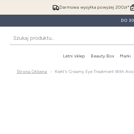
Darmowa wysyłka powyżej 200zł*
DO 3
Letni sklep
Beauty Box
Marki
Strona Główna
Kiehl's Creamy Eye Treatment With Avo
Now showing image 1 Kiehl's Creamy Eye Treatment w