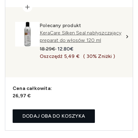
Polecany produkt
KeraCare Silken Seal nabłyszczający
preparat do włosów 120 ml
Sugerowana cena detaliczna:
Aktualna cena:
18.29€
12.80€
Oszczędź 5,49 €
( 30% Zniżki )
Cena całkowita:
26,97 €
DODAJ OBA DO KOSZYKA