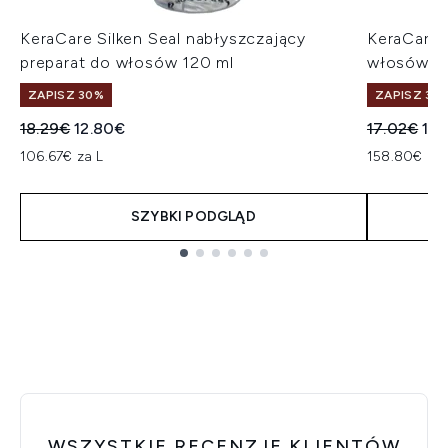
KeraCare Silken Seal nabłyszczający
KeraCare W
preparat do włosów 120 ml
włosów w 
ZAPISZ 30%
ZAPISZ 30
Sugerowana cena detaliczna:
Aktualna cena:
Sugerowan
Akt
18.29€
12.80€
17.02€
11.
106.67€ za L
158.80€ za
SZYBKI PODGLĄD
Showing slide 1
WSZYSTKIE RECENZJE KLIENTÓW