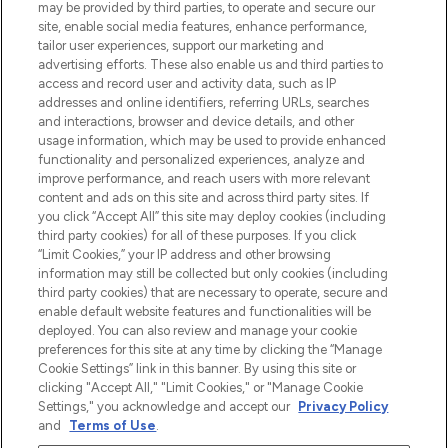
may be provided by third parties, to operate and secure our
site, enable social media features, enhance performance,
tailor user experiences, support our marketing and
Bądź pierwszą osobą, która dowie się o
advertising efforts. These also enable us and third parties to
najnowszych produktach, od niszowych i
access and record user and activity data, such as IP
uznanych marek, sezonowych trendach i
addresses and online identifiers, referring URLs, searches
otrzyma ekskluzywne artykuły redakcyjne
and interactions, browser and device details, and other
z Sunday Supplement.
usage information, which may be used to provide enhanced
functionality and personalized experiences, analyze and
Zgoda na pliki cookie
improve performance, and reach users with more relevant
content and ads on this site and across third party sites. If
Do Not Sell or Share My Personal
you click “Accept All” this site may deploy cookies (including
Information
third party cookies) for all of these purposes. If you click
“Limit Cookies,” your IP address and other browsing
POMOC & INFORMACJE
information may still be collected but only cookies (including
third party cookies) that are necessary to operate, secure and
enable default website features and functionalities will be
WAŻNE INFORMACJE
deployed. You can also review and manage your cookie
preferences for this site at any time by clicking the “Manage
Cookie Settings” link in this banner. By using this site or
O LOOKFANTASTIC
clicking "Accept All," "Limit Cookies," or "Manage Cookie
Settings," you acknowledge and accept our
Privacy Policy
and
Terms of Use
.