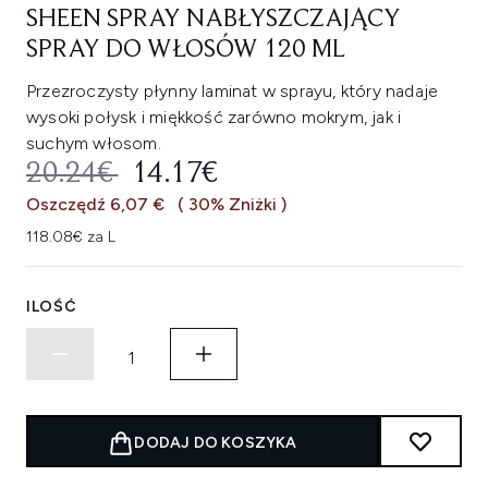
SHEEN SPRAY NABŁYSZCZAJĄCY
SPRAY DO WŁOSÓW 120 ML
Przezroczysty płynny laminat w sprayu, który nadaje
wysoki połysk i miękkość zarówno mokrym, jak i
suchym włosom.
SUGEROWANA CENA DETALICZNA
AKTUALNA CENA:
20.24€
14.17€
Oszczędź 6,07 €
( 30% Zniżki )
118.08€ za L
ILOŚĆ
DODAJ DO KOSZYKA