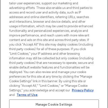
tailor user experiences, support our marketing and
Bądź pierwszą osobą, która dowie się o
advertising efforts. These also enable us and third parties to
najnowszych produktach, od niszowych i
access and record user and activity data, such as IP
uznanych marek, sezonowych trendach i
addresses and online identifiers, referring URLs, searches
otrzyma ekskluzywne artykuły redakcyjne
and interactions, browser and device details, and other
z Sunday Supplement.
usage information, which may be used to provide enhanced
functionality and personalized experiences, analyze and
Zgoda na pliki cookie
improve performance, and reach users with more relevant
content and ads on this site and across third party sites. If
Do Not Sell or Share My Personal
you click “Accept All” this site may deploy cookies (including
Information
third party cookies) for all of these purposes. If you click
“Limit Cookies,” your IP address and other browsing
POMOC & INFORMACJE
information may still be collected but only cookies (including
third party cookies) that are necessary to operate, secure and
enable default website features and functionalities will be
WAŻNE INFORMACJE
deployed. You can also review and manage your cookie
preferences for this site at any time by clicking the “Manage
Cookie Settings” link in this banner. By using this site or
O LOOKFANTASTIC
clicking "Accept All," "Limit Cookies," or "Manage Cookie
Settings," you acknowledge and accept our
Privacy Policy
and
Terms of Use
.
Manage Cookie Settings