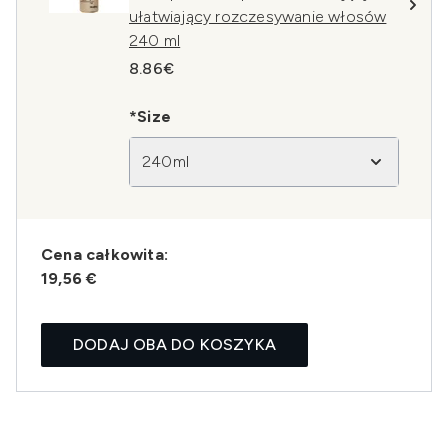
ułatwiający rozczesywanie włosów
240 ml
8.86€
*Size
240ml
Cena całkowita:
19,56 €
DODAJ OBA DO KOSZYKA