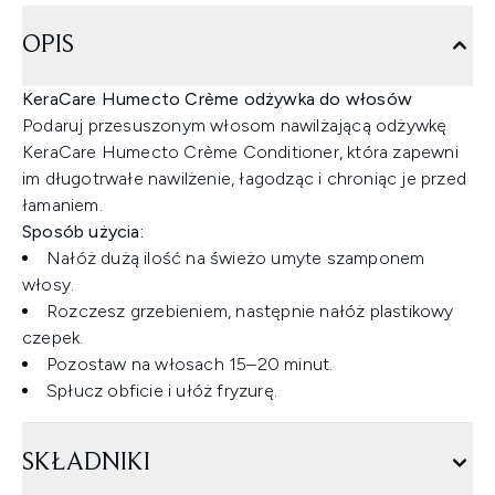
OPIS
KeraCare Humecto Crème odżywka do włosów
Podaruj przesuszonym włosom nawilżającą odżywkę
KeraCare Humecto Crème Conditioner, która zapewni
im długotrwałe nawilżenie, łagodząc i chroniąc je przed
łamaniem.
Sposób użycia:
Nałóż dużą ilość na świeżo umyte szamponem
włosy.
Rozczesz grzebieniem, następnie nałóż plastikowy
czepek.
Pozostaw na włosach 15–20 minut.
Spłucz obficie i ułóż fryzurę.
SKŁADNIKI