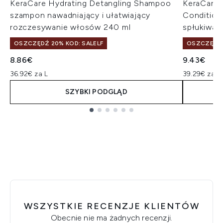
KeraCare Hydrating Detangling Shampoo
KeraCare 
szampon nawadniający i ułatwiający
Condition
rozczesywanie włosów 240 ml
spłukiwan
OSZCZĘDŹ 20% KOD: SALELF
OSZCZĘDŹ 
8.86€
9.43€
36.92€ za L
39.29€ za L
SZYBKI PODGLĄD
Showing slide 1
WSZYSTKIE RECENZJE KLIENTÓW
Obecnie nie ma żadnych recenzji.