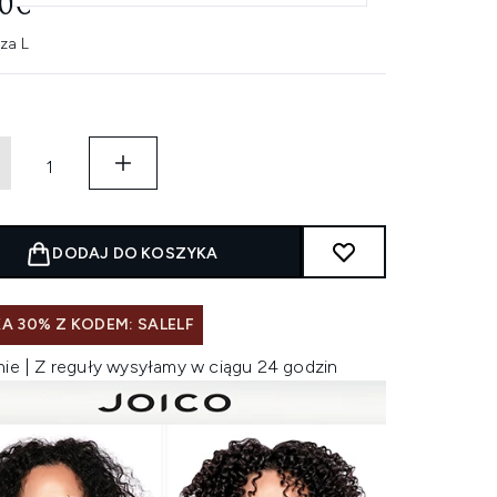
20€
za L
DODAJ DO KOSZYKA
A 30% Z KODEM: SALELF
nie | Z reguły wysyłamy w ciągu 24 godzin