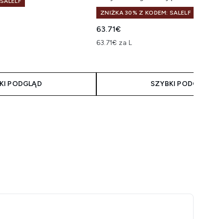
 SALELF
ZNIŻKA 30% Z KODEM: SALELF
63.71€
63.71€ za L
KI PODGLĄD
SZYBKI PODGLĄD