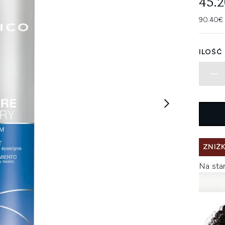
45.
90.40€ 
ILOŚĆ
ZNIŻK
Na sta