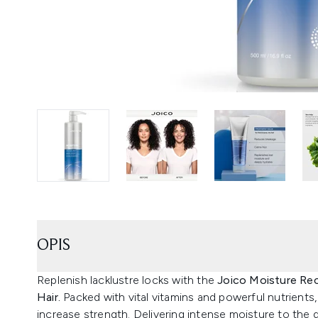
OPIS
Replenish lacklustre locks with the
Joico Moisture Rec
Hair.
Packed with vital vitamins and powerful nutrients
increase strength. Delivering intense moisture to the d