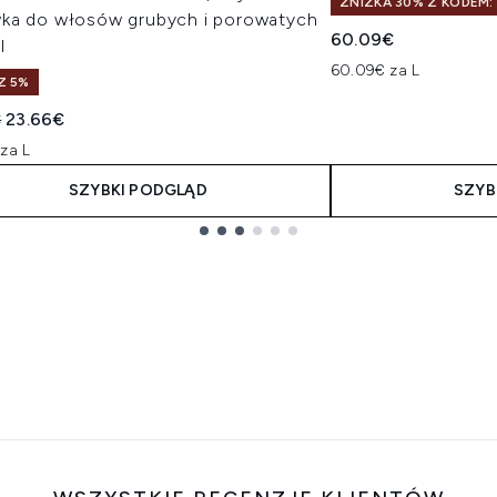
ZNIŻKA 30% Z KODEM:
ka do włosów grubych i porowatych
60.09€
l
60.09€ za L
Z 5%
owana cena detaliczna:
Aktualna cena:
€
23.66€
za L
SZYBKI PODGLĄD
SZYB