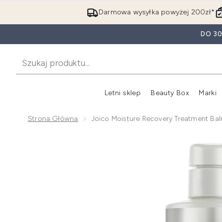
Darmowa wysyłka powyżej 200zł*
DO 3
Letni sklep
Beauty Box
Marki
Strona Główna
Joico Moisture Recovery Treatment B
Now showing image 1 Joico Moisture Recovery Treat