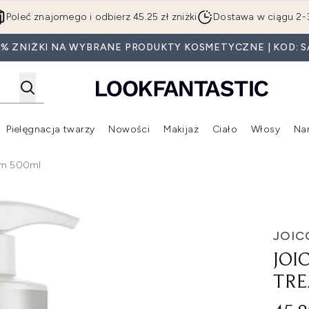
Przejdź do głównej treści
Poleć znajomego i odbierz 45.25 zł zniżki
Dostawa w ciągu 2-
0% ZNIŻKI NA WYBRANE PRODUKTY KOSMETYCZNE | KOD: S
Pielęgnacja twarzy
Nowości
Makijaż
Ciało
Włosy
Na
Wejdź do podmenu (Beauty Box)
Wejdź do podmenu (Marki)
Wejdź do podmenu (Pielęgnacja twarzy)
Wejdź do podmenu (Nowości)
Wejd
alm 500ml
ment Balm 500ml
JOIC
JOI
TRE