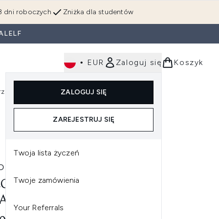
3 dni roboczych
Zniżka dla studentów
ALELF
•
EUR
Zaloguj się
Koszyk
rzędzia
Perfumy
Dla mężczyzn
ZALOGUJ SIĘ
ź do podmenu (Makijaż)
Wejdź do podmenu (Ciało)
Wejdź do podmenu (Włosy)
Wejdź do podmenu (Narzędzia)
Wejdź do podmenu (Perfumy)
Wejdź do podmenu (
ZAREJESTRUJ SIĘ
Twoja lista życzeń
O
Twoje zamówienia
CO MOISTURE RECOVERY
ATMENT BALM 500ML
Your Referrals