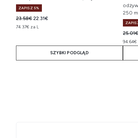
odżyw
ZAPISZ 5%
250 m
Sugerowana cena detaliczna:
Aktualna cena:
23.58€
22.31€
ZAPIS
74.37€ za L
Suger
25.01
94.64€ 
SZYBKI PODGLĄD
Showing slide 1