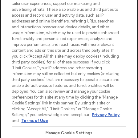
tailor user experiences, support our marketing and
Bądź pierwszą osobą, która dowie się o
advertising efforts. These also enable us and third parties to
najnowszych produktach, od niszowych i
access and record user and activity data, such as IP
uznanych marek, sezonowych trendach i
addresses and online identifiers, referring URLs, searches
otrzyma ekskluzywne artykuły redakcyjne
and interactions, browser and device details, and other
z Sunday Supplement.
usage information, which may be used to provide enhanced
functionality and personalized experiences, analyze and
Zgoda na pliki cookie
improve performance, and reach users with more relevant
content and ads on this site and across third party sites. If
Do Not Sell or Share My Personal
you click “Accept All” this site may deploy cookies (including
Information
third party cookies) for all of these purposes. If you click
“Limit Cookies,” your IP address and other browsing
POMOC & INFORMACJE
information may still be collected but only cookies (including
third party cookies) that are necessary to operate, secure and
enable default website features and functionalities will be
WAŻNE INFORMACJE
deployed. You can also review and manage your cookie
preferences for this site at any time by clicking the “Manage
Cookie Settings” link in this banner. By using this site or
O LOOKFANTASTIC
clicking "Accept All," "Limit Cookies," or "Manage Cookie
Settings," you acknowledge and accept our
Privacy Policy
and
Terms of Use
.
Manage Cookie Settings