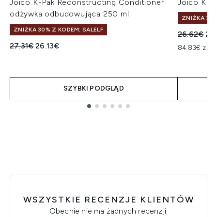
Joico K-Pak Reconstructing Conditioner
Joico K-P
odżywka odbudowująca 250 ml
ZNIŻKA 30%
ZNIŻKA 30% Z KODEM: SALELF
Sugerowan
Akt
26.62€
25
Sugerowana cena detaliczna:
Aktualna cena:
27.31€
26.13€
84.83€ za L
SZYBKI PODGLĄD
Showing slide 1
WSZYSTKIE RECENZJE KLIENTÓW
Obecnie nie ma żadnych recenzji.