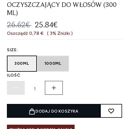
OCZYSZCZAJĄCY DO WŁOSÓW (300
ML)
SUGEROWANA CENA DETALICZNA
AKTUALNA CENA:
26.62€
25.84€
Oszczędź 0,78 €
( 3% Zniżki )
SIZE:
300ML
1000ML
ILOŚĆ
DODAJ DO KOSZYKA