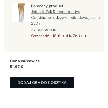
Polecany produkt
Joico K-Pak Reconstructing
Conditioner odżywka odbudowująca
250 ml
Sugerowana cena detaliczna:
Aktualna cena:
27.31€
26.13€
Oszczędź 1,18 €
( 4% Zniżki )
Cena całkowita:
51,97 €
DODAJ OBA DO KOSZYKA