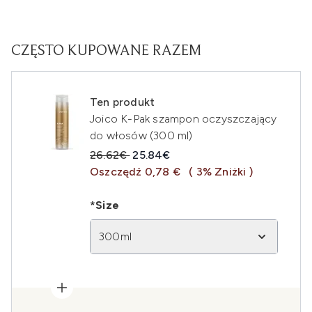
CZĘSTO KUPOWANE RAZEM
Ten produkt
Joico K-Pak szampon oczyszczający
do włosów (300 ml)
Sugerowana cena detaliczna:
Aktualna cena:
26.62€
25.84€
Oszczędź 0,78 €
( 3% Zniżki )
*Size
300ml