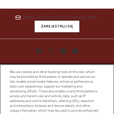
ZAPISZ SIĘ DO NASZEGO NEWSLETTERA
ZAREJESTRUJ SIĘ
We use cookies and other tracking tools on this site, which
may be provided by third parties, to operate and secure our
site, enable social media features, enhance performance,
tailor user experiences, support our marketing and
Bądź pierwszą osobą, która dowie się o
advertising efforts. These also enable us and third parties to
najnowszych produktach, od niszowych i
access and record user and activity data, such as IP
uznanych marek, sezonowych trendach i
addresses and online identifiers, referring URLs, searches
otrzyma ekskluzywne artykuły redakcyjne
and interactions, browser and device details, and other
z Sunday Supplement.
usage information, which may be used to provide enhanced