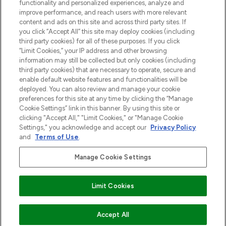
functionality and personalized experiences, analyze and
Zgoda na pliki cookie
improve performance, and reach users with more relevant
content and ads on this site and across third party sites. If
Do Not Sell or Share My Personal
you click “Accept All” this site may deploy cookies (including
Information
third party cookies) for all of these purposes. If you click
“Limit Cookies,” your IP address and other browsing
POMOC & INFORMACJE
information may still be collected but only cookies (including
third party cookies) that are necessary to operate, secure and
enable default website features and functionalities will be
WAŻNE INFORMACJE
deployed. You can also review and manage your cookie
preferences for this site at any time by clicking the “Manage
Cookie Settings” link in this banner. By using this site or
O LOOKFANTASTIC
clicking "Accept All," "Limit Cookies," or "Manage Cookie
Settings," you acknowledge and accept our
Privacy Policy
and
Terms of Use
.
Manage Cookie Settings
Płać bezpiecznie za pomocą
Limit Cookies
2026 The Hut Group
NIEDOSTĘPNE
Accept All