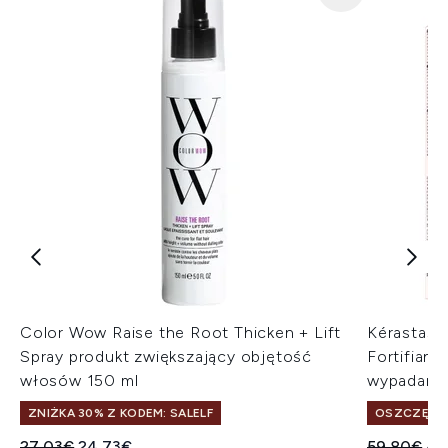
Color Wow Raise the Root Thicken + Lift
Kérastase
Spray produkt zwiększający objętość
Fortifian
włosów 150 ml
wypadaniu
ZNIŻKA 30% Z KODEM: SALELF
OSZCZĘDŹ 
Sugerowana cena detaliczna:
Aktualna cena:
Sugerowan
Ak
27.03€
24.73€
59.80€
47