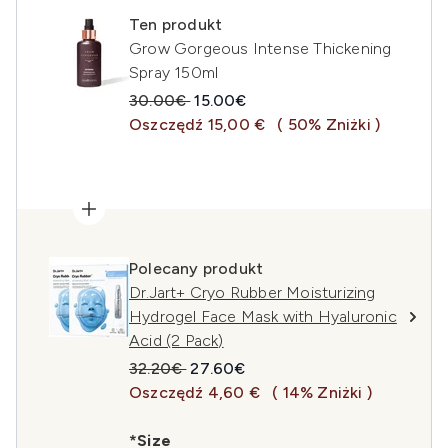
Ten produkt
Grow Gorgeous Intense Thickening
Spray 150ml
Sugerowana cena detaliczna:
Aktualna cena:
30.00€
15.00€
Oszczędź 15,00 €
( 50% Zniżki )
Polecany produkt
Dr.Jart+ Cryo Rubber Moisturizing
Hydrogel Face Mask with Hyaluronic
Acid (2 Pack)
Sugerowana cena detaliczna:
Aktualna cena:
32.20€
27.60€
Oszczędź 4,60 €
( 14% Zniżki )
*Size