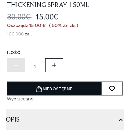
THICKENING SPRAY 150ML
SUGEROWANA CENA DETALICZNA
AKTUALNA CENA:
30.00€
15.00€
Oszczędź 15,00 €
( 50% Zniżki )
100.00€ za L
ILOŚĆ
NIEDOSTĘPNE
Wyprzedano
OPIS