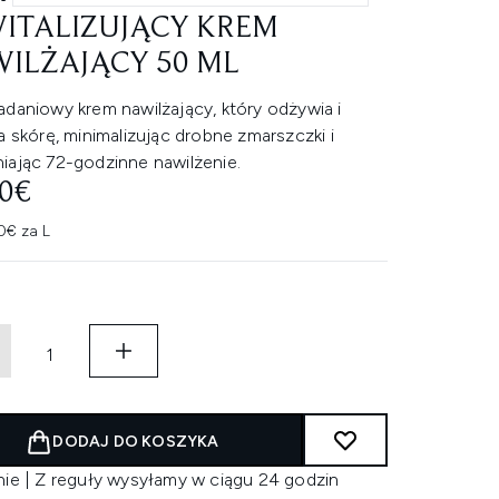
ITALIZUJĄCY KREM
ILŻAJĄCY 50 ML
adaniowy krem nawilżający, który odżywia i
a skórę, minimalizując drobne zmarszczki i
iając 72-godzinne nawilżenie.
30€
0€ za L
DODAJ DO KOSZYKA
nie | Z reguły wysyłamy w ciągu 24 godzin