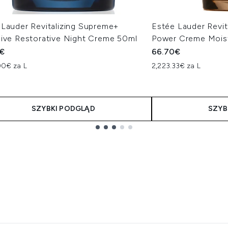
 Lauder Revitalizing Supreme+
Estée Lauder Revit
sive Restorative Night Creme 50ml
Power Creme Moist
0€
66.70€
00€ za L
2,223.33€ za L
SZYBKI PODGLĄD
SZYB