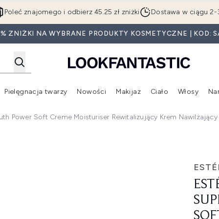
Przejdź do głównej treści
Poleć znajomego i odbierz 45.25 zł zniżki
Dostawa w ciągu 2-
0% ZNIŻKI NA WYBRANE PRODUKTY KOSMETYCZNE | KOD: S
Pielęgnacja twarzy
Nowości
Makijaż
Ciało
Włosy
Na
Wejdź do podmenu (Beauty Box)
Wejdź do podmenu (Marki)
Wejdź do podmenu (Pielęgnacja twarzy)
Wejdź do podmenu (Nowości)
Wejd
uth Power Soft Creme Moisturiser Rewitalizujący Krem Nawilżający
me+ Youth Power Soft Creme Moisturiser rewitalizujący krem 
ESTÉ
EST
SUP
SOF