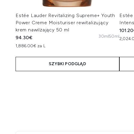
Estée Lauder Revitalizing Supreme+ Youth
Estée
Power Creme Moisturiser rewitalizujący
Inten
krem nawilżający 50 ml
101.2
30ml
50ml
94.30€
2,024.
1,886.00€ za L
SZYBKI PODGLĄD
Showing slide 1