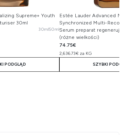
alizing Supreme+ Youth
Estée Lauder Advanced Night R
uriser 30ml
Synchronized Multi-Recovery 
30ml
50ml
Serum preparat regenerująco-
(różne wielkości)
74.75€
2,636.73€ za KG
KI PODGLĄD
SZYBKI PODGLĄD