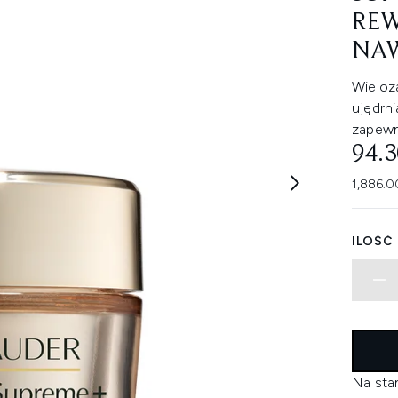
REW
NAW
Wieloz
ujędrni
zapewn
94.
1,886.0
ILOŚĆ
Na sta