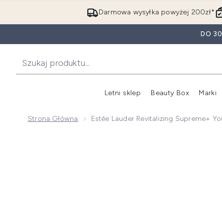
Darmowa wysyłka powyżej 200zł*
DO 3
Letni sklep
Beauty Box
Marki
Strona Główna
Estée Lauder Revitalizing Supreme+ Yo
Now showing image 1 Estée Lauder Revitalizing Supre