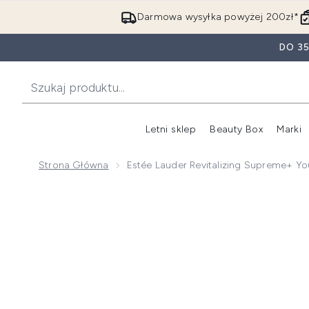
Darmowa wysyłka powyżej 200zł*
DO 3
Letni sklep
Beauty Box
Marki
Strona Główna
Estée Lauder Revitalizing Supreme+ Yo
Now showing image 1 Estée Lauder Revitalizing Suprem