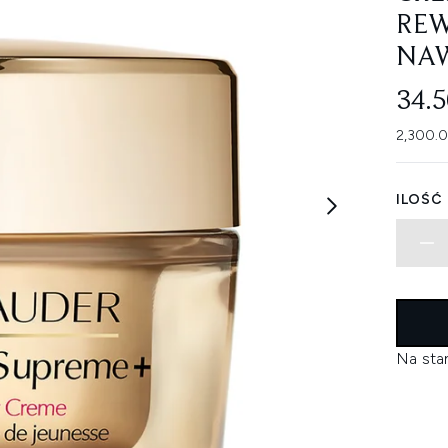
REW
NAW
34.
2,300.0
ILOŚĆ
Na sta