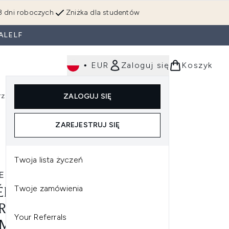
3 dni roboczych
Zniżka dla studentów
ALELF
•
EUR
Zaloguj się
Koszyk
rzędzia
Perfumy
Dla mężczyzn
ZALOGUJ SIĘ
ź do podmenu (Makijaż)
Wejdź do podmenu (Ciało)
Wejdź do podmenu (Włosy)
Wejdź do podmenu (Narzędzia)
Wejdź do podmenu (Perfumy)
Wejdź do podmenu (
l
ZAREJESTRUJ SIĘ
żający 15 ml
Twoja lista życzeń
E LAUDER
Twoje zamówienia
ÉE LAUDER REVITALIZING
REME+ YOUTH POWER
Your Referrals
ME MOISTURISER