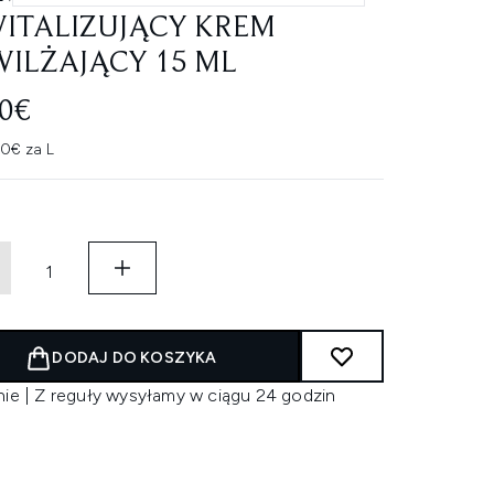
ITALIZUJĄCY KREM
ILŻAJĄCY 15 ML
50€
0€ za L
DODAJ DO KOSZYKA
nie | Z reguły wysyłamy w ciągu 24 godzin