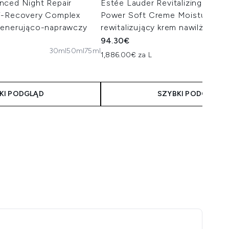
nced Night Repair
Estée Lauder Revitalizing Supr
i-Recovery Complex
Power Soft Creme Moisturiser
generująco-naprawczy
rewitalizujący krem nawilżający
94.30€
30ml
50ml
75ml
1,886.00€ za L
KI PODGLĄD
SZYBKI PODGLĄD