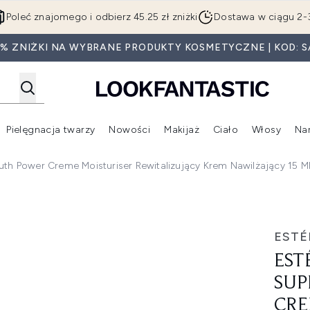
Przejdź do głównej treści
Poleć znajomego i odbierz 45.25 zł zniżki
Dostawa w ciągu 2-
5% ZNIŻKI NA WYBRANE PRODUKTY KOSMETYCZNE | KOD: S
Pielęgnacja twarzy
Nowości
Makijaż
Ciało
Włosy
Na
Wejdź do podmenu (Beauty Box)
Wejdź do podmenu (Marki)
Wejdź do podmenu (Pielęgnacja twarzy)
Wejdź do podmenu (Nowości)
Wejd
uth Power Creme Moisturiser Rewitalizujący Krem Nawilżający 15 M
e+ Youth Power Creme Moisturiser rewitalizujący krem nawil
ESTÉ
EST
SUP
CRE