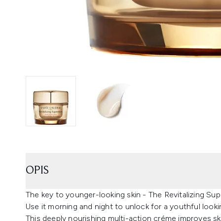
OPIS
The key to younger-looking skin - The Revitalizing 
Use it morning and night to unlock for a youthful looki
This deeply nourishing multi-action créme improves skin’