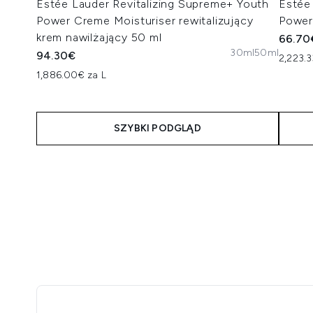
Estée Lauder Revitalizing Supreme+ Youth
Estée
Power Creme Moisturiser rewitalizujący
Power
krem nawilżający 50 ml
66.70
30ml
50ml
94.30€
2,223.3
1,886.00€ za L
SZYBKI PODGLĄD
Showing slide 1