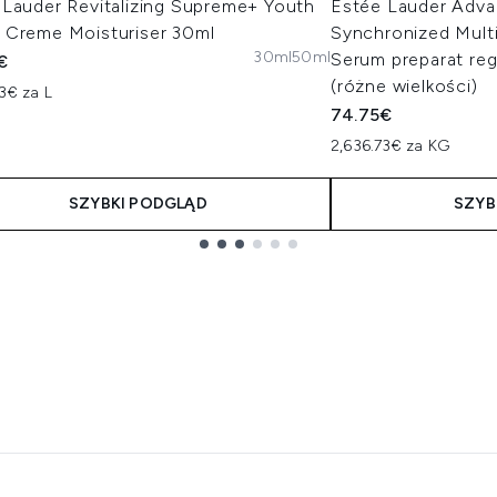
 Lauder Revitalizing Supreme+ Youth
Estée Lauder Adva
 Creme Moisturiser 30ml
Synchronized Mult
30ml
50ml
Serum preparat re
€
(różne wielkości)
3€ za L
74.75€
2,636.73€ za KG
SZYBKI PODGLĄD
SZYB