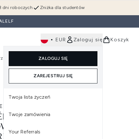
3 dni roboczych
Zniżka dla studentów
ALELF
•
EUR
Zaloguj się
Koszyk
rzędzia
Perfumy
Dla mężczyzn
ZALOGUJ SIĘ
ź do podmenu (Makijaż)
Wejdź do podmenu (Ciało)
Wejdź do podmenu (Włosy)
Wejdź do podmenu (Narzędzia)
Wejdź do podmenu (Perfumy)
Wejdź do podmenu (
ZAREJESTRUJ SIĘ
Twoja lista życzeń
E LAUDER
Twoje zamówienia
ÉE LAUDER BROW NOW
W DEFINING PENCIL
Your Referrals
RIOUS SHADES)