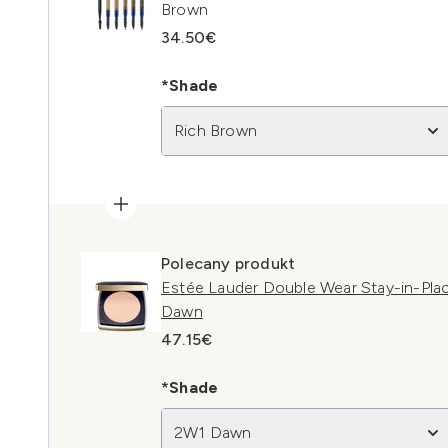
Brown
34.50€
*Shade
Rich Brown
Polecany produkt
Estée Lauder Double Wear Stay-in-Pla
Dawn
47.15€
*Shade
2W1 Dawn