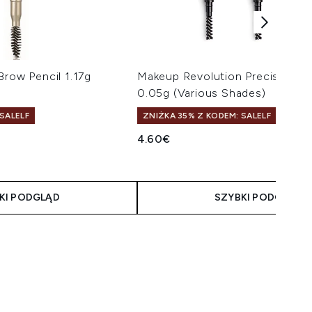
Brow Pencil 1.17g
Makeup Revolution Precise Bro
0.05g (Various Shades)
SALELF
ZNIŻKA 35% Z KODEM: SALELF
4.60€
malnie 5
taliczna:
na:
KI PODGLĄD
SZYBKI PODGLĄD