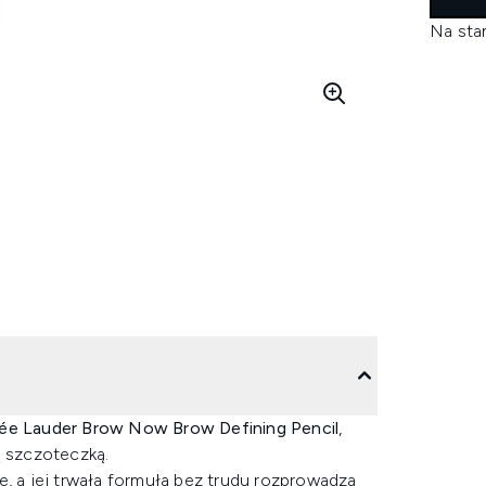
Na sta
ée Lauder Brow Now Brow Defining Pencil
,
 szczoteczką.
e, a jej trwała formuła bez trudu rozprowadza