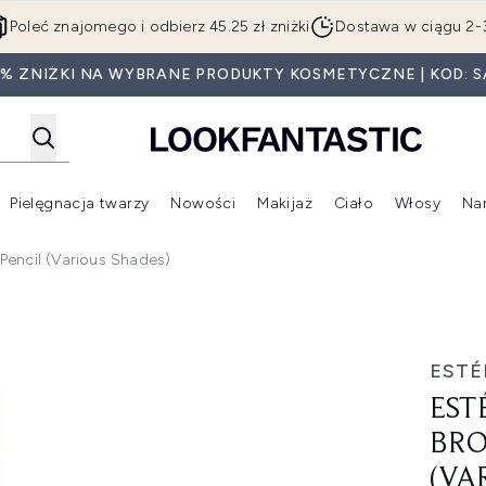
Przejdź do głównej treści
Poleć znajomego i odbierz 45.25 zł zniżki
Dostawa w ciągu 2-
5% ZNIŻKI NA WYBRANE PRODUKTY KOSMETYCZNE | KOD: S
Pielęgnacja twarzy
Nowości
Makijaż
Ciało
Włosy
Na
Wejdź do podmenu (Beauty Box)
Wejdź do podmenu (Marki)
Wejdź do podmenu (Pielęgnacja twarzy)
Wejdź do podmenu (Nowości)
Wejd
Pencil (Various Shades)
ining Pencil (Various Shades)
ESTÉ
EST
BRO
(VA