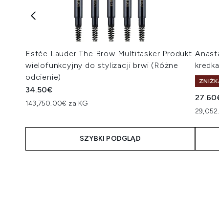
Estée Lauder The Brow Multitasker Produkt
Anasta
wielofunkcyjny do stylizacji brwi (Różne
kredka
odcienie)
ZNIŻK
34.50€
27.60
143,750.00€ za KG
29,052
SZYBKI PODGLĄD
Showing slide 1