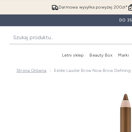
Darmowa wysyłka powyżej 200zł*
DO 3
Letni sklep
Beauty Box
Marki
Strona Główna
Estée Lauder Brow Now Brow Defining 
Now showing image 1 Estée Lauder Brow Now Brow Def