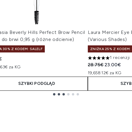
sia Beverly Hills Perfect Brow Pencil
Laura Mercier Eye 
 do brwi 0,95 g (różne odcienie)
(Various Shades)
A 30% Z KODEM: SALELF
ZNIŻKA 25% Z KODEM: 
1 recenzji
€
5 gwiazdek na maksy
Sugerowana cena de
Aktualna ce
28.75€
23.00€
.63€ za KG
19,658.12€ za KG
SZYBKI PODGLĄD
SZYB