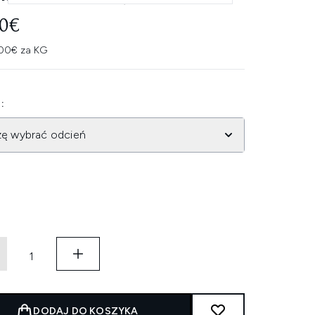
50€
.00€ za KG
:
zę wybrać odcień
DODAJ DO KOSZYKA