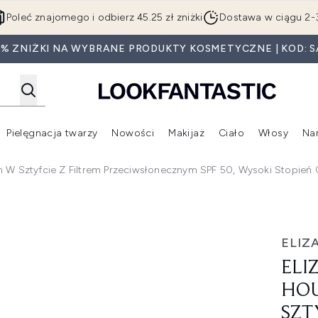
Przejdź do głównej treści
Poleć znajomego i odbierz 45.25 zł zniżki
Dostawa w ciągu 2-
0% ZNIŻKI NA WYBRANE PRODUKTY KOSMETYCZNE | KOD: S
Pielęgnacja twarzy
Nowości
Makijaż
Ciało
Włosy
Na
Wejdź do podmenu (Beauty Box)
Wejdź do podmenu (Marki)
Wejdź do podmenu (Pielęgnacja twarzy)
Wejdź do podmenu (Nowości)
Wejd
m W Sztyfcie Z Filtrem Przeciwsłonecznym SPF 50, Wysoki Stopień
m krem w sztyfcie z filtrem przeciwsłonecznym SPF 50, wys
ELIZ
ELI
HOU
SZT