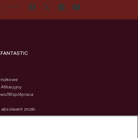
Ę Z NAMI
KFANTASTIC
zniżkowe
Afiliacyjny
stwo/Współpraca
i absolwent zniżki