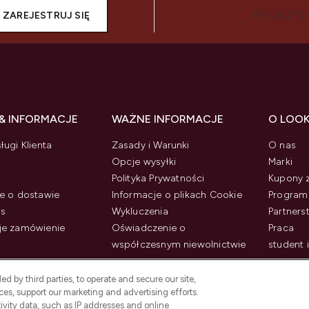
ZAREJESTRUJ SIĘ
POŁĄCZ SI
& INFORMACJE
WAŻNE INFORMACJE
O LOO
ługi Klienta
Zasady i Warunki
O nas
Opcje wysyłki
Marki
Polityka Prywatności
Kupony 
e o dostawie
Informacje o plikach Cookie
Program 
us
Wykluczenia
Partner
je zamówienie
Oświadczenie o
Praca
współczesnym niewolnictwie
student 
d by third parties, to operate and secure our site,
es, support our marketing and advertising efforts.
ivity data, such as IP addresses and online