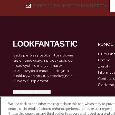
ZAPISZ SIĘ DO NASZEGO NEWSLETTERA
POMOC 
Biuro Obs
Bądź pierwszą osobą, która dowie
Pomoc
się o najnowszych produktach, od
niszowych i uznanych marek,
Zwroty
sezonowych trendach i otrzyma
Informacj
ekskluzywne artykuły redakcyjne z
Contact 
Sunday Supplement.
Śledź mo
Zgoda na pliki cookie
Do Not Sell or Share My Personal
We use cookies and other tracking tools on this site, which may be provide
Information
enable social media features, enhance performance, tailor user experienc
These also enable us and third parties to access and record user and act