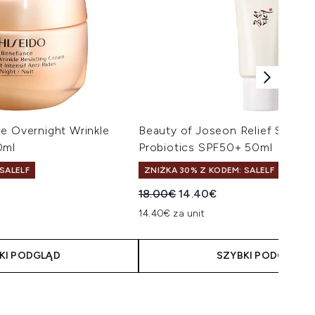
e Overnight Wrinkle
Beauty of Joseon Relief Sun Ri
0ml
Probiotics SPF50+ 50ml
SALELF
ZNIŻKA 30% Z KODEM: SALELF
Sugerowana cena detaliczna:
Aktualna cena:
18.00€
14.40€
14.40€ za unit
KI PODGLĄD
SZYBKI PODGLĄD