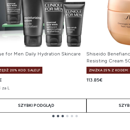
ue for Men Daily Hydration Skincare
Shiseido Benefianc
Resisting Cream 5
ĘDŹ 20% KOD: SALELF
ZNIŻKA 25% Z KODEM: 
€
113.85€
 za L
SZYBKI PODGLĄD
SZYB