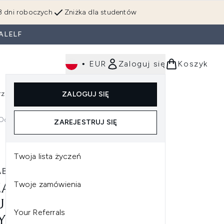
3 dni roboczych
Zniżka dla studentów
ALELF
•
EUR
Zaloguj się
Koszyk
rzędzia
Perfumy
Dla mężczyzn
ZALOGUJ SIĘ
ź do podmenu (Makijaż)
Wejdź do podmenu (Ciało)
Wejdź do podmenu (Włosy)
Wejdź do podmenu (Narzędzia)
Wejdź do podmenu (Perfumy)
Wejdź do podmenu (
 Ochrony
ZAREJESTRUJ SIĘ
oki stopień ochrony
Twoja lista życzeń
ABETH ARDEN
Twoje zamówienia
ZABETH ARDEN EIGHT
R CREAM KREM W
Your Referrals
YFCIE Z FILTREM