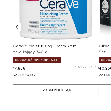
CeraVe Moisturising Cream krem
Cliniq
nawilżający 340 g
Set
OSZCZĘDŹ 20% KOD: SALELF
OSZCZ
340g
177ml
454g
17.83€
40.25
52.44€ za KG
223.61€
SZYBKI PODGLĄD
Showing slide 1