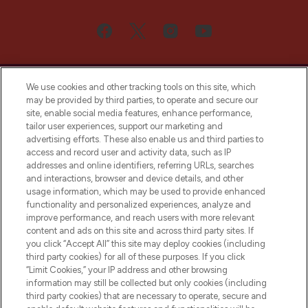
We use cookies and other tracking tools on this site, which
may be provided by third parties, to operate and secure our
site, enable social media features, enhance performance,
tailor user experiences, support our marketing and
Bądź pierwszą osobą, która dowie się o
advertising efforts. These also enable us and third parties to
najnowszych produktach, od niszowych i
access and record user and activity data, such as IP
uznanych marek, sezonowych trendach i
addresses and online identifiers, referring URLs, searches
otrzyma ekskluzywne artykuły redakcyjne
and interactions, browser and device details, and other
z Sunday Supplement.
usage information, which may be used to provide enhanced
functionality and personalized experiences, analyze and
Zgoda na pliki cookie
improve performance, and reach users with more relevant
content and ads on this site and across third party sites. If
Do Not Sell or Share My Personal
you click “Accept All” this site may deploy cookies (including
Information
third party cookies) for all of these purposes. If you click
“Limit Cookies,” your IP address and other browsing
POMOC & INFORMACJE
information may still be collected but only cookies (including
third party cookies) that are necessary to operate, secure and