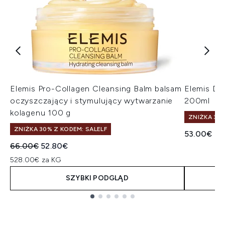
Elemis Pro-Collagen Cleansing Balm balsam
Elemis Dy
oczyszczający i stymulujący wytwarzanie
200ml
kolagenu 100 g
ZNIŻKA 30%
ZNIŻKA 30% Z KODEM: SALELF
53.00€
Sugerowana cena detaliczna:
Aktualna cena:
66.00€
52.80€
528.00€ za KG
SZYBKI PODGLĄD
Showing slide 1