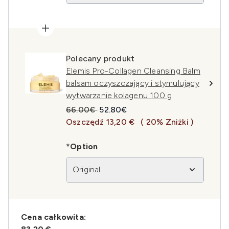
Polecany produkt
Elemis Pro-Collagen Cleansing Balm
balsam oczyszczający i stymulujący
wytwarzanie kolagenu 100 g
Sugerowana cena detaliczna:
Aktualna cena:
66.00€
52.80€
Oszczędź 13,20 €
( 20% Zniżki )
*Option
Original
Cena całkowita: