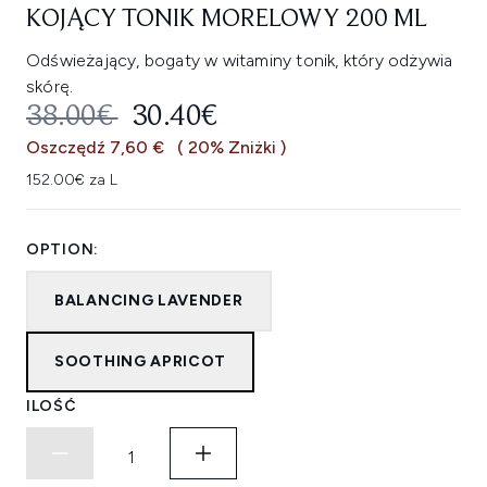
KOJĄCY TONIK MORELOWY 200 ML
Odświeżający, bogaty w witaminy tonik, który odżywia
skórę.
SUGEROWANA CENA DETALICZNA
AKTUALNA CENA:
38.00€
30.40€
Oszczędź 7,60 €
( 20% Zniżki )
152.00€ za L
OPTION:
BALANCING LAVENDER
SOOTHING APRICOT
ILOŚĆ