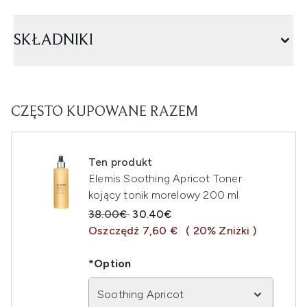
SKŁADNIKI
CZĘSTO KUPOWANE RAZEM
Ten produkt
Elemis Soothing Apricot Toner
kojący tonik morelowy 200 ml
Sugerowana cena detaliczna:
Aktualna cena:
38.00€
30.40€
Oszczędź 7,60 €
( 20% Zniżki )
*Option
Soothing Apricot