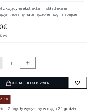
el z kojącymi ekstraktami i składnikami
ącymi, idealny na zmęczone nogi i napięcie
00€
€ za L
DODAJ DO KOSZYKA
Z 3%
nie | Z reguły wysyłamy w ciągu 24 godzin