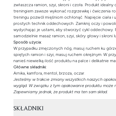
zwłaszcza ramion, szyi, skroni i czoła. Produkt idealny
treningiem zawsze wykonać rozgrzewkę i ćwiczenia roz
treningu pozwól mięśniom ochłonąć. Napięcie ciała 
prostych technik oddechowych. Zamknij oczy i powol
wydychając je ustami, aby stworzyć cykl oddechowy. 
samodzielnie masaż ramion, szyi, skóry głowy i skroni
Sposób użycia:
W przypadku zmęczonych nóg, masuj ruchem ku górz
spiętych ramion i szyi, masuj ruchem okrężnym. W przy
nanieś niewielką ilość produktu na palce i delikatnie ma
Główne składniki:
Arnika, kamfora, mentol, brzoza, oczar.
Jesteśmy w trakcie zmiany wszystkich naszych opako
wygląd. W związku z tym opakowanie produktu może ró
Zapewniamy jednak, że produkt ma ten sam skład.
SKŁADNIKI