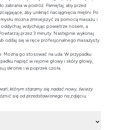
 do zabrania w podróż. Pamiętaj, aby przed
ciągające, aby uniknąć naciągnięcia mięśni. Po
i umysłu można zmniejszyć za pomocą masażu i
i oddychaj, wdychając powietrze nosem, a
Powtarzaj przez 3 minuty. Następnie wykonaj
 lub oddaj się w ręce profesjonalnego masażysty.
e. Można go stosować na uda. W przypadku
padku napięć w rejonie głowy i skóry głowy,
suj skronie i w poprzek czoła.
wań, którym staramy się nadać nowy, świeży
żnić się od przedstawionego na zdjęciu.