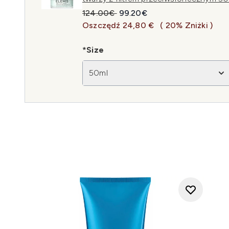
Sugerowana cena detaliczna:
Aktualna cena:
124.00€
99.20€
Oszczędź 24,80 €
( 20% Zniżki )
*Size
50ml