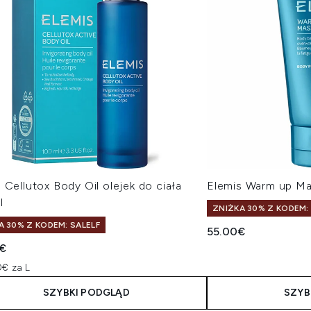
 Cellutox Body Oil olejek do ciała
Elemis Warm up M
l
ZNIŻKA 30% Z KODEM:
A 30% Z KODEM: SALELF
55.00€
€
€ za L
SZYBKI PODGLĄD
SZYB