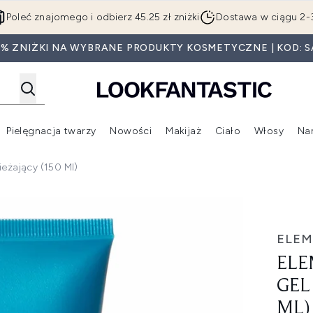
Przejdź do głównej treści
Poleć znajomego i odbierz 45.25 zł zniżki
Dostawa w ciągu 2-
0% ZNIŻKI NA WYBRANE PRODUKTY KOSMETYCZNE | KOD: S
Pielęgnacja twarzy
Nowości
Makijaż
Ciało
Włosy
Na
Wejdź do podmenu (Beauty Box)
Wejdź do podmenu (Marki)
Wejdź do podmenu (Pielęgnacja twarzy)
Wejdź do podmenu (Nowości)
Wejd
ieżający (150 Ml)
l odświeżający (150 ml)
ELEM
ELE
GEL
ML)