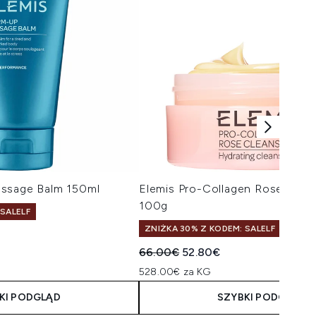
assage Balm 150ml
Elemis Pro-Collagen Rose Clea
100g
 SALELF
ZNIŻKA 30% Z KODEM: SALELF
Sugerowana cena detaliczna:
Aktualna cena:
66.00€
52.80€
528.00€ za KG
KI PODGLĄD
SZYBKI PODGLĄD