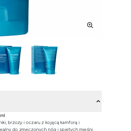
 ml
iki, brzozy i oczaru z kojącą kamforą i
idealny do zmęczonych nóg i spiętych mięśni,