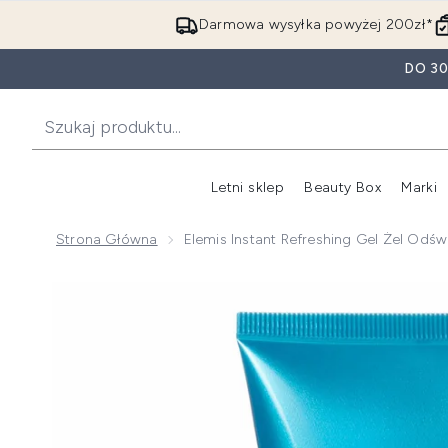
Darmowa wysyłka powyżej 200zł*
DO 3
Letni sklep
Beauty Box
Marki
Strona Główna
Elemis Instant Refreshing Gel Żel Odśw
Now showing image 1 Elemis Instant Refreshing Gel że