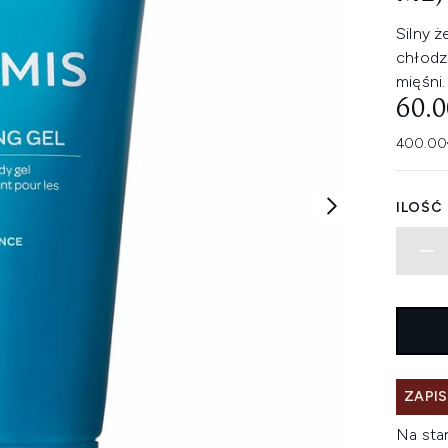
Silny ż
chłodz
mięśni.
60.
400.00
ILOŚĆ
ZAPIS
Na sta