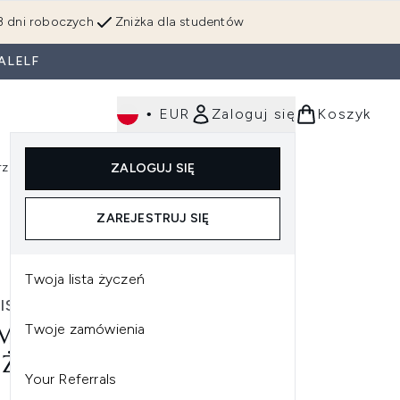
3 dni roboczych
Zniżka dla studentów
ALELF
•
EUR
Zaloguj się
Koszyk
rzędzia
Perfumy
Dla mężczyzn
ZALOGUJ SIĘ
ź do podmenu (Makijaż)
Wejdź do podmenu (Ciało)
Wejdź do podmenu (Włosy)
Wejdź do podmenu (Narzędzia)
Wejdź do podmenu (Perfumy)
Wejdź do podmenu (
ZAREJESTRUJ SIĘ
Twoja lista życzeń
IS
Twoje zamówienia
MIS INSTANT REFRESHING
 ŻEL ODŚWIEŻAJĄCY (150
Your Referrals