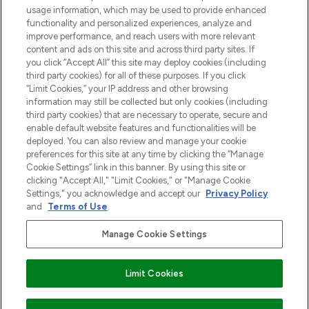
z Sunday Supplement.
usage information, which may be used to provide enhanced
functionality and personalized experiences, analyze and
Zgoda na pliki cookie
improve performance, and reach users with more relevant
content and ads on this site and across third party sites. If
Do Not Sell or Share My Personal
you click “Accept All” this site may deploy cookies (including
Information
third party cookies) for all of these purposes. If you click
“Limit Cookies,” your IP address and other browsing
POMOC & INFORMACJE
information may still be collected but only cookies (including
third party cookies) that are necessary to operate, secure and
enable default website features and functionalities will be
WAŻNE INFORMACJE
deployed. You can also review and manage your cookie
preferences for this site at any time by clicking the “Manage
Cookie Settings” link in this banner. By using this site or
O LOOKFANTASTIC
clicking "Accept All," "Limit Cookies," or "Manage Cookie
Settings," you acknowledge and accept our
Privacy Policy
and
Terms of Use
.
Manage Cookie Settings
Płać bezpiecznie za pomocą
Limit Cookies