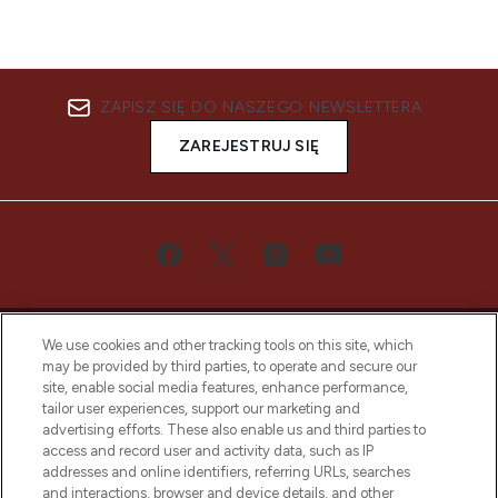
ZAPISZ SIĘ DO NASZEGO NEWSLETTERA
ZAREJESTRUJ SIĘ
We use cookies and other tracking tools on this site, which
may be provided by third parties, to operate and secure our
site, enable social media features, enhance performance,
tailor user experiences, support our marketing and
Bądź pierwszą osobą, która dowie się o
advertising efforts. These also enable us and third parties to
najnowszych produktach, od niszowych i
access and record user and activity data, such as IP
uznanych marek, sezonowych trendach i
addresses and online identifiers, referring URLs, searches
otrzyma ekskluzywne artykuły redakcyjne
and interactions, browser and device details, and other