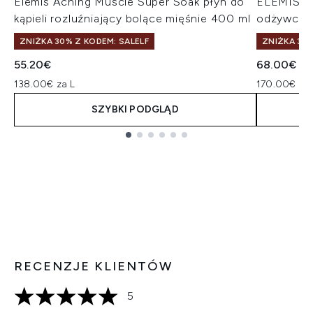
Elemis Aching Muscle Super Soak płyn do
ELEMIS Sk
kąpieli rozluźniający bolące mięśnie 400 ml
odżywcze 
ZNIŻKA 30% Z KODEM: SALELF
ZNIŻKA 30%
55.20€
68.00€
138.00€ za L
170.00€ za 
SZYBKI PODGLĄD
Showing slide 1
RECENZJE KLIENTÓW
5
5 gwiazdek na maksymalnie 5