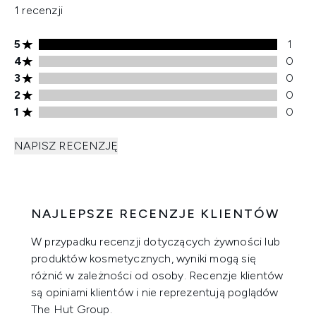
1 recenzji
Ocena 5 gwiazdek, 1 recenzji
5
1
Ocena 4 gwiazdek, 0 recenzji
4
0
Ocena 3 gwiazdek, 0 recenzji
3
0
Ocena 2 gwiazdek, 0 recenzji
2
0
Ocena 1 gwiazdek, 0 recenzji
1
0
NAPISZ RECENZJĘ
NAJLEPSZE RECENZJE KLIENTÓW
W przypadku recenzji dotyczących żywności lub
produktów kosmetycznych, wyniki mogą się
różnić w zależności od osoby. Recenzje klientów
są opiniami klientów i nie reprezentują poglądów
The Hut Group.