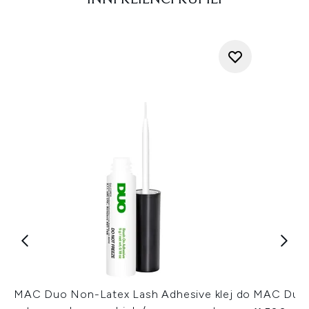
INNI KLIENCI KUPILI
MAC Duo Non-Latex Lash Adhesive klej do
MAC Duo L