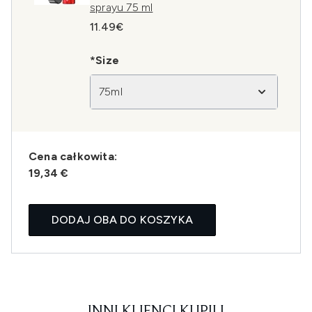
sprayu 75 ml
11.49€
*Size
75ml
Cena całkowita:
19,34 €
DODAJ OBA DO KOSZYKA