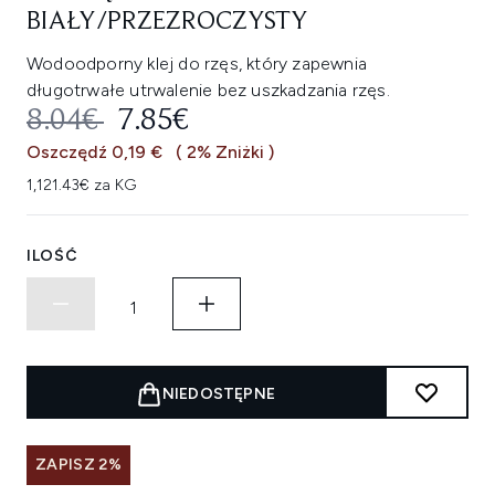
BIAŁY/PRZEZROCZYSTY
Wodoodporny klej do rzęs, który zapewnia
długotrwałe utrwalenie bez uszkadzania rzęs.
SUGEROWANA CENA DETALICZNA
AKTUALNA CENA:
8.04€
7.85€
Oszczędź 0,19 €
( 2% Zniżki )
1,121.43€ za KG
ILOŚĆ
NIEDOSTĘPNE
ZAPISZ 2%