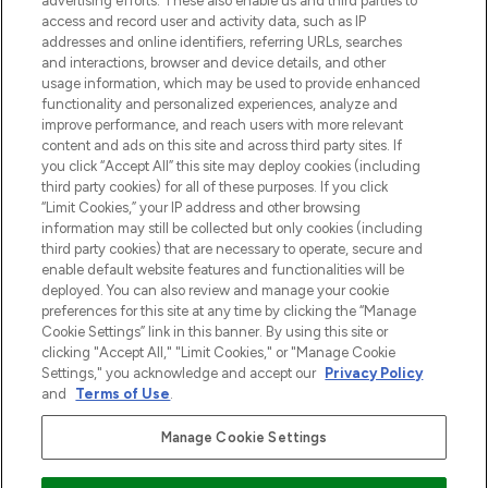
advertising efforts. These also enable us and third parties to
najnowszych produktach, od niszowych i
access and record user and activity data, such as IP
uznanych marek, sezonowych trendach i
addresses and online identifiers, referring URLs, searches
otrzyma ekskluzywne artykuły redakcyjne
and interactions, browser and device details, and other
z Sunday Supplement.
usage information, which may be used to provide enhanced
functionality and personalized experiences, analyze and
Zgoda na pliki cookie
improve performance, and reach users with more relevant
content and ads on this site and across third party sites. If
Do Not Sell or Share My Personal
you click “Accept All” this site may deploy cookies (including
Information
third party cookies) for all of these purposes. If you click
“Limit Cookies,” your IP address and other browsing
POMOC & INFORMACJE
information may still be collected but only cookies (including
third party cookies) that are necessary to operate, secure and
enable default website features and functionalities will be
WAŻNE INFORMACJE
deployed. You can also review and manage your cookie
preferences for this site at any time by clicking the “Manage
Cookie Settings” link in this banner. By using this site or
O LOOKFANTASTIC
clicking "Accept All," "Limit Cookies," or "Manage Cookie
Settings," you acknowledge and accept our
Privacy Policy
and
Terms of Use
.
Manage Cookie Settings
Płać bezpiecznie za pomocą