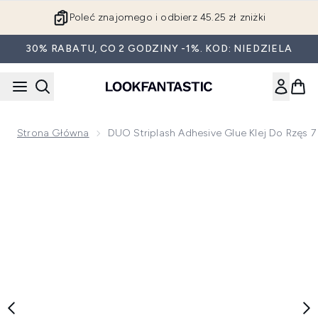
Przejdź do głównej treści
Poleć znajomego i odbierz 45.25 zł zniżki
30% RABATU, CO 2 GODZINY -1%. KOD: NIEDZIELA
Strona Główna
DUO Striplash Adhesive Glue Klej Do Rzęs 7 
Now showing image 1 DUO Striplash Adhesive Glue klej do rzę