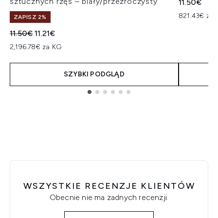
sztucznych rzęs – biały/przezroczysty
11.50€
821.43€ za 
ZAPISZ 2%
Sugerowana cena detaliczna:
Aktualna cena:
11.50€
11.21€
2,196.78€ za KG
SZYBKI PODGLĄD
Showing slide 1
WSZYSTKIE RECENZJE KLIENTÓW
Obecnie nie ma żadnych recenzji.