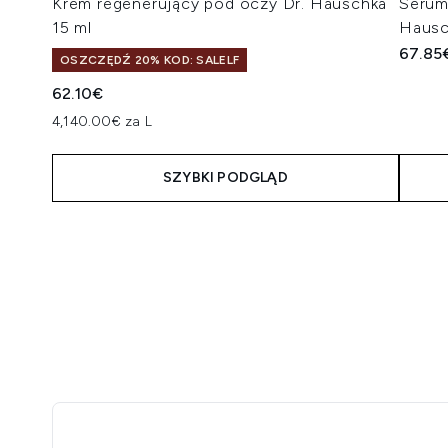
Krem regenerujący pod oczy Dr. Hauschka
Serum
15 ml
Hausc
67.85
OSZCZĘDŹ 20% KOD: SALELF
62.10€
4,140.00€ za L
SZYBKI PODGLĄD
Showing slide 1