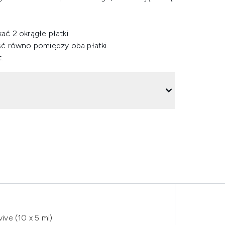
ać 2 okrągłe płatki
ść równo pomiędzy oba płatki.
.
ve (10 x 5 ml)