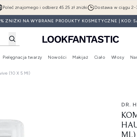
Przejdź do głównej treści
Poleć znajomego i odbierz 45.25 zł zniżki
Dostawa w ciągu 2-
0% ZNIŻKI NA WYBRANE PRODUKTY KOSMETYCZNE | KOD: S
Pielęgnacja twarzy
Nowości
Makijaż
Ciało
Włosy
Na
Wejdź do podmenu (Beauty Box)
Wejdź do podmenu (Marki)
Wejdź do podmenu (Pielęgnacja twarzy)
Wejdź do podmenu (Nowości)
Wejd
ve (10 X 5 Ml)
ye Revive (10 x 5 ml)
DR. 
KOM
HAU
ML)