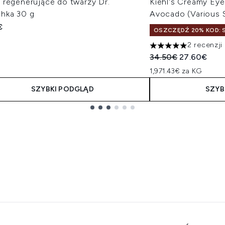
 regenerujące do twarzy Dr.
Kiehl's Creamy Eye
hka 30 g
Avocado (Various 
€
OSZCZĘDŹ 20% KOD: S
2 recenzji
5 gwiazdek na maksy
Sugerowana cena de
Aktualna ce
34.50€
27.60€
1,971.43€ za KG
SZYBKI PODGLĄD
SZYB