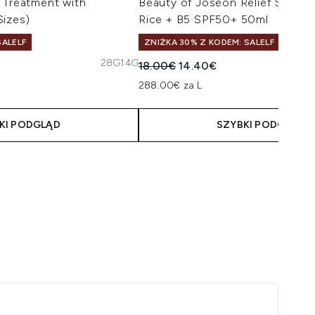
 Treatment with
Beauty of Joseon Relief Sun A
Sizes)
Rice + B5 SPF50+ 50ml
ALELF
ZNIŻKA 30% Z KODEM: SALELF
28G
14G
Sugerowana cena detaliczna:
Aktualna cena:
18.00€
14.40€
malnie 5
taliczna:
na:
288.00€ za L
KI PODGLĄD
SZYBKI PODGLĄD