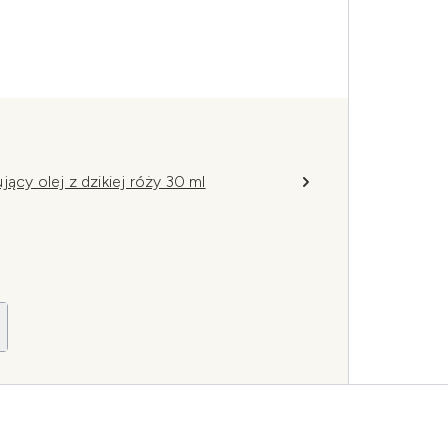
ący olej z dzikiej róży 30 ml