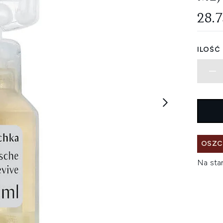
28.
ILOŚĆ
OSZC
Na sta