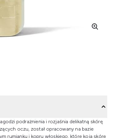
godzi podrażnienia i rozjaśnia delikatną skórę
dzących oczu, został opracowany na bazie
ym rumianku i kopru włoskiego, które koją skórę