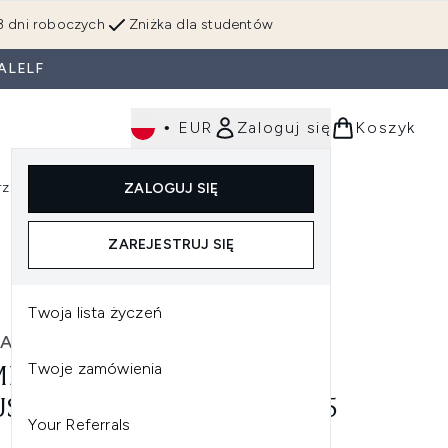
3 dni roboczych
Zniżka dla studentów
ALELF
•
EUR
Zaloguj się
Koszyk
rzędzia
Perfumy
Dla mężczyzn
ZALOGUJ SIĘ
ź do podmenu (Makijaż)
Wejdź do podmenu (Ciało)
Wejdź do podmenu (Włosy)
Wejdź do podmenu (Narzędzia)
Wejdź do podmenu (Perfumy)
Wejdź do podmenu (
ZAREJESTRUJ SIĘ
Twoja lista życzeń
HAUSCHKA
Twoje zamówienia
PRES NA OCZY DR.
SCHKA EYE REVIVE (10 X 5
Your Referrals