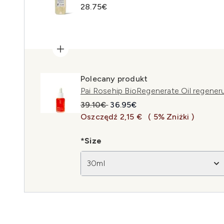
28.75€
Polecany produkt
Pai Rosehip BioRegenerate Oil regeneruj
Sugerowana cena detaliczna:
Aktualna cena:
39.10€
36.95€
Oszczędź 2,15 €
( 5% Zniżki )
*Size
30ml