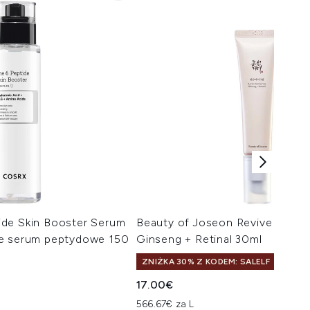
de Skin Booster Serum
Beauty of Joseon Revive Eye S
we serum peptydowe 150
Ginseng + Retinal 30ml
ZNIŻKA 30% Z KODEM: SALELF
17.00€
566.67€ za L