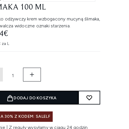
MAKA 100 ML
o odżywczy krem wzbogacony mucyną ślimaka,
walcza widoczne oznaki starzenia.
64€
 za L
DODAJ DO KOSZYKA
A 30% Z KODEM: SALELF
nie | Z reguły wysyłamy w ciągu 24 godzin