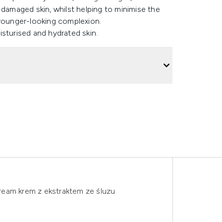
 damaged skin, whilst helping to minimise the
 younger-looking complexion.
sturised and hydrated skin.
eam krem z ekstraktem ze śluzu