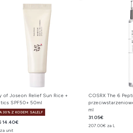
y of Joseon Relief Sun Rice +
COSRX The 6 Pepti
otics SPF50+ 50ml
przeciwstarzenio
ml
A 30% Z KODEM: SALELF
31.05€
owana cena detaliczna:
Aktualna cena:
€
14.40€
207.00€ za L
za unit