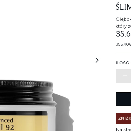
ŚLI
Głębok
który z
35.
356.40€
ILOŚĆ
ZNIŻK
Na sta