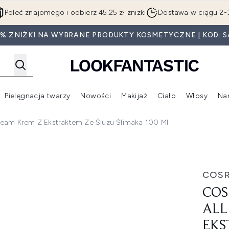
Przejdź do głównej treści
Poleć znajomego i odbierz 45.25 zł zniżki
Dostawa w ciągu 2-
5% ZNIŻKI NA WYBRANE PRODUKTY KOSMETYCZNE | KOD: S
Pielęgnacja twarzy
Nowości
Makijaż
Ciało
Włosy
Na
Wejdź do podmenu (Beauty Box)
Wejdź do podmenu (Marki)
Wejdź do podmenu (Pielęgnacja twarzy)
Wejdź do podmenu (Nowości)
Wejd
ream Krem Z Ekstraktem Ze Śluzu Ślimaka 100 Ml
One Cream krem z ekstraktem ze śluzu ślimaka 100 ml
COS
COS
ALL
EKS