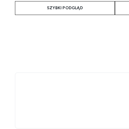
SZYBKI PODGLĄD
Showing slide 1