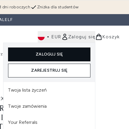
3 dni roboczych
Zniżka dla studentów
ALELF
•
EUR
Zaloguj się
Koszyk
rzędzia
Perfumy
Dla mężczyzn
ZALOGUJ SIĘ
ź do podmenu (Makijaż)
Wejdź do podmenu (Ciało)
Wejdź do podmenu (Włosy)
Wejdź do podmenu (Narzędzia)
Wejdź do podmenu (Perfumy)
Wejdź do podmenu (
ZAREJESTRUJ SIĘ
Twoja lista życzeń
RX
Twoje zamówienia
RX ADVANCED SNAIL 92
 IN ONE CREAM KREM Z
Your Referrals
TRAKTEM ZE ŚLUZU