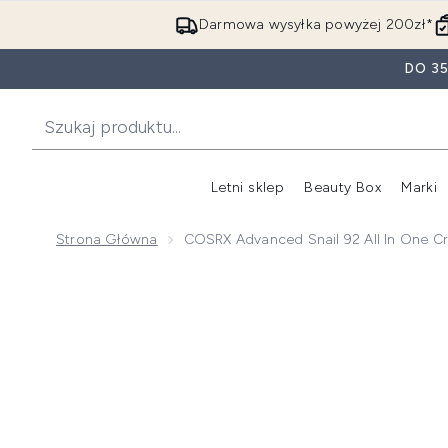
Darmowa wysyłka powyżej 200zł*
DO 3
Letni sklep
Beauty Box
Marki
Strona Główna
COSRX Advanced Snail 92 All In One C
Now showing image 1 COSRX Advanced Snail 92 All in 