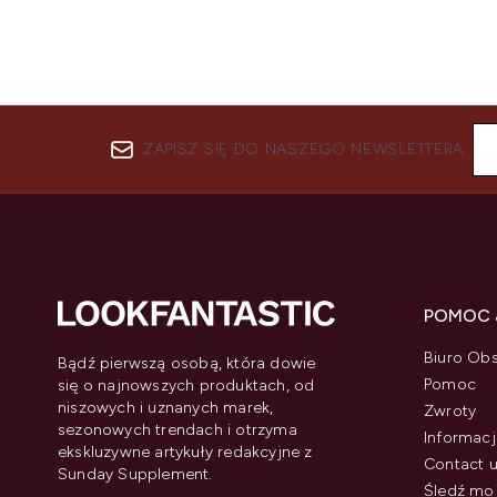
ZAPISZ SIĘ DO NASZEGO NEWSLETTERA
POMOC 
Biuro Obs
Bądź pierwszą osobą, która dowie
Pomoc
się o najnowszych produktach, od
niszowych i uznanych marek,
Zwroty
sezonowych trendach i otrzyma
Informacj
ekskluzywne artykuły redakcyjne z
Contact 
Sunday Supplement.
Śledź mo