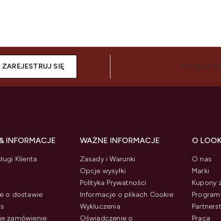
ZAREJESTRUJ SIĘ
POŁĄCZ SI
& INFORMACJE
WAŻNE INFORMACJE
O LOO
ługi Klienta
Zasady i Warunki
O nas
Opcje wysyłki
Marki
Polityka Prywatności
Kupony 
e o dostawie
Informacje o plikach Cookie
Program 
us
Wykluczenia
Partner
je zamówienie
Oświadczenie o
Praca