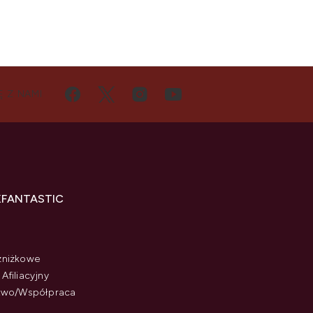
Ę Z NAMI
KFANTASTIC
zniżkowe
Afiliacyjny
stwo/Współpraca