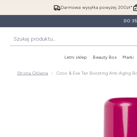
Darmowa wysyłka powyżej 200zł*
DO 3
Letni sklep
Beauty Box
Marki
Strona Główna
Coco & Eve Tan Boosting Anti-Aging B
Now showing image 1 Coco & Eve Tan Boosting Anti-