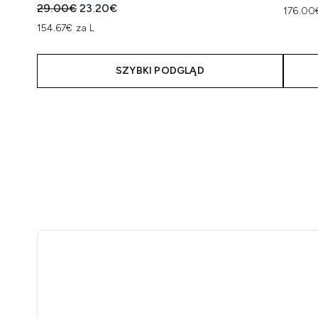
Sugerowana cena detaliczna:
Aktualna cena:
29.00€
23.20€
176.00
154.67€ za L
SZYBKI PODGLĄD
Showing slide 1