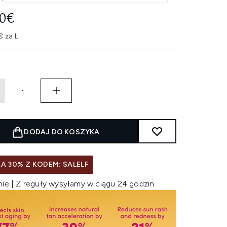
00€
 za L
DODAJ DO KOSZYKA
A 30% Z KODEM: SALELF
nie | Z reguły wysyłamy w ciągu 24 godzin