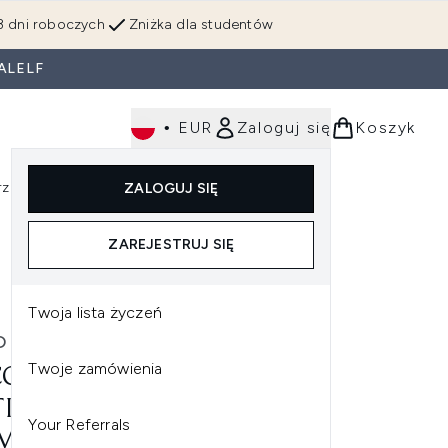
3 dni roboczych
Zniżka dla studentów
ALELF
•
EUR
Zaloguj się
Koszyk
rzędzia
Perfumy
Dla mężczyzn
ZALOGUJ SIĘ
ź do podmenu (Makijaż)
Wejdź do podmenu (Ciało)
Wejdź do podmenu (Włosy)
Wejdź do podmenu (Narzędzia)
Wejdź do podmenu (Perfumy)
Wejdź do podmenu (
ZAREJESTRUJ SIĘ
Twoja lista życzeń
 & EVE
Twoje zamówienia
O & EVE TAN BOOSTING
I-AGING BODY OIL SPF30
Your Referrals
ML