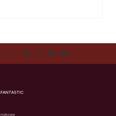
Ę Z NAMI
KFANTASTIC
zniżkowe