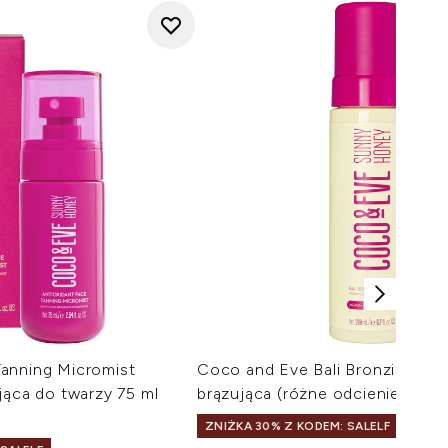
anning Micromist
Coco and Eve Bali Bronzing Fo
jąca do twarzy 75 ml
brązująca (różne odcienie)
ZNIŻKA 30% Z KODEM: SALELF