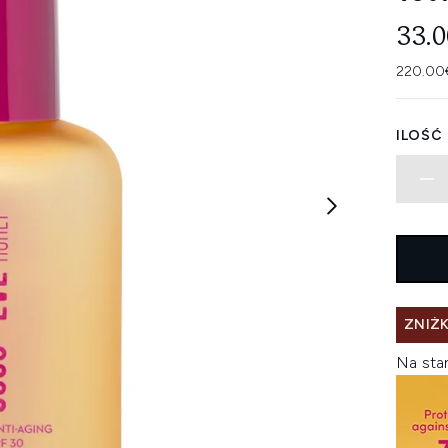
33.
220.00€
ILOŚĆ
ZNIŻK
Na sta