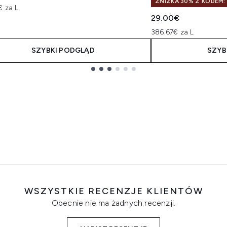
ZNIŻKA 30% Z KODEM:
€ za L
29.00€
386.67€ za L
SZYBKI PODGLĄD
SZYB
WSZYSTKIE RECENZJE KLIENTÓW
Obecnie nie ma żadnych recenzji.