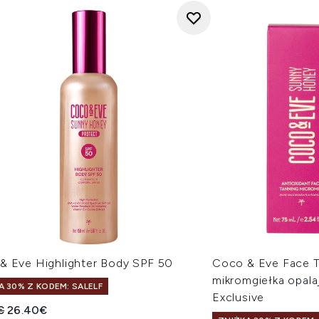
& Eve Highlighter Body SPF 50
Coco & Eve Face T
mikromgiełka opala
A 30% Z KODEM: SALELF
Exclusive
owana cena detaliczna:
Aktualna cena:
€
26.40€