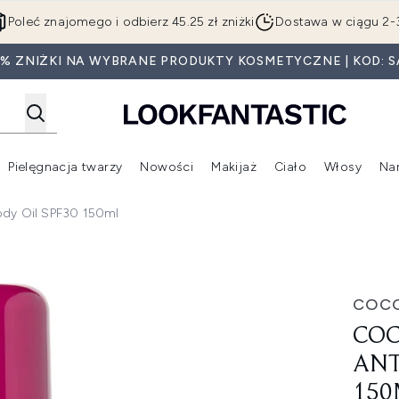
Przejdź do głównej treści
Poleć znajomego i odbierz 45.25 zł zniżki
Dostawa w ciągu 2-
5% ZNIŻKI NA WYBRANE PRODUKTY KOSMETYCZNE | KOD: S
Pielęgnacja twarzy
Nowości
Makijaż
Ciało
Włosy
Na
Wejdź do podmenu (Beauty Box)
Wejdź do podmenu (Marki)
Wejdź do podmenu (Pielęgnacja twarzy)
Wejdź do podmenu (Nowości)
Wejd
ody Oil SPF30 150ml
aging Body Oil SPF30 150ml
COCO
COC
ANT
150