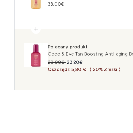
33.00€
Polecany produkt
Coco & Eve Tan Boosting Anti-aging B
Sugerowana cena detaliczna:
Aktualna cena:
29.00€
23.20€
Oszczędź 5,80 €
( 20% Zniżki )