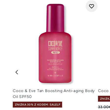
Coco & Eve Tan Boosting Anti-aging Body
Coco 
Oil SPF50
ZNIŻK
ZNIŻKA 30% Z KODEM: SALELF
Suger
33.00