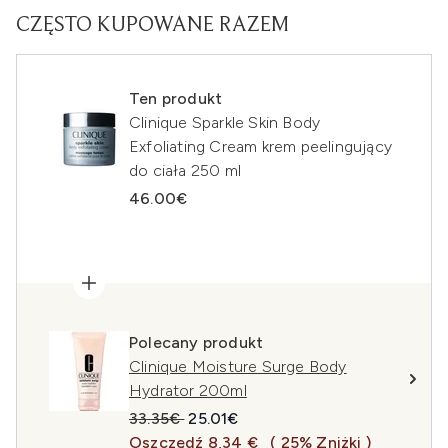
CZĘSTO KUPOWANE RAZEM
Ten produkt
Clinique Sparkle Skin Body
Exfoliating Cream krem peelingujący
do ciała 250 ml
46.00€
Polecany produkt
Clinique Moisture Surge Body
Hydrator 200ml
Sugerowana cena detaliczna:
Aktualna cena:
33.35€
25.01€
Oszczędź 8,34 €
( 25% Zniżki )