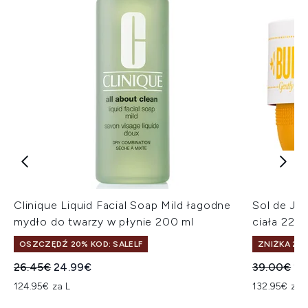
Clinique Liquid Facial Soap Mild łagodne
Sol de Ja
mydło do twarzy w płynie 200 ml
ciała 220 
OSZCZĘDŹ 20% KOD: SALELF
ZNIŻKA 25%
Sugerowana cena detaliczna:
Aktualna cena:
Sugerowan
Ak
26.45€
24.99€
39.00€
29
124.95€ za L
132.95€ za 