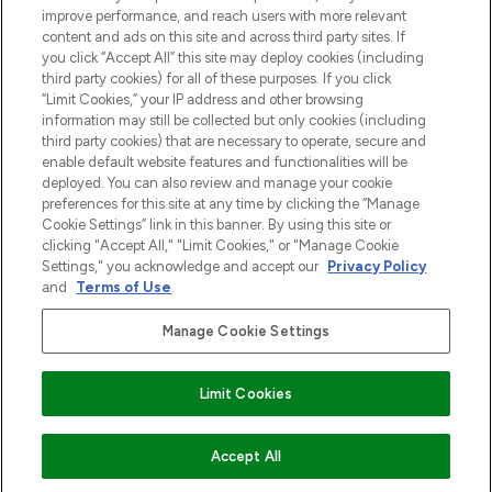
Zgoda na pliki cookie
improve performance, and reach users with more relevant
content and ads on this site and across third party sites. If
Do Not Sell or Share My Personal
you click “Accept All” this site may deploy cookies (including
Information
third party cookies) for all of these purposes. If you click
“Limit Cookies,” your IP address and other browsing
POMOC & INFORMACJE
information may still be collected but only cookies (including
third party cookies) that are necessary to operate, secure and
enable default website features and functionalities will be
WAŻNE INFORMACJE
deployed. You can also review and manage your cookie
preferences for this site at any time by clicking the “Manage
Cookie Settings” link in this banner. By using this site or
O LOOKFANTASTIC
clicking "Accept All," "Limit Cookies," or "Manage Cookie
Settings," you acknowledge and accept our
Privacy Policy
and
Terms of Use
.
Manage Cookie Settings
Płać bezpiecznie za pomocą
Limit Cookies
2026 The Hut Group
DODAJ DO KOSZYKA
Accept All