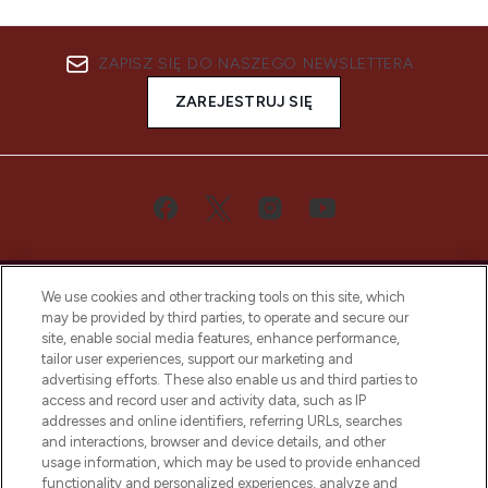
ZAPISZ SIĘ DO NASZEGO NEWSLETTERA
ZAREJESTRUJ SIĘ
We use cookies and other tracking tools on this site, which
may be provided by third parties, to operate and secure our
site, enable social media features, enhance performance,
tailor user experiences, support our marketing and
Bądź pierwszą osobą, która dowie się o
advertising efforts. These also enable us and third parties to
najnowszych produktach, od niszowych i
access and record user and activity data, such as IP
uznanych marek, sezonowych trendach i
addresses and online identifiers, referring URLs, searches
otrzyma ekskluzywne artykuły redakcyjne
and interactions, browser and device details, and other
z Sunday Supplement.
usage information, which may be used to provide enhanced
functionality and personalized experiences, analyze and