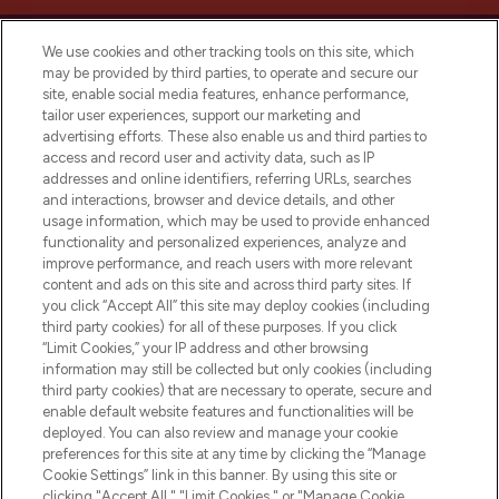
We use cookies and other tracking tools on this site, which
may be provided by third parties, to operate and secure our
site, enable social media features, enhance performance,
tailor user experiences, support our marketing and
Bądź pierwszą osobą, która dowie się o
advertising efforts. These also enable us and third parties to
najnowszych produktach, od niszowych i
access and record user and activity data, such as IP
uznanych marek, sezonowych trendach i
addresses and online identifiers, referring URLs, searches
otrzyma ekskluzywne artykuły redakcyjne
and interactions, browser and device details, and other
z Sunday Supplement.
usage information, which may be used to provide enhanced
functionality and personalized experiences, analyze and
Zgoda na pliki cookie
improve performance, and reach users with more relevant
content and ads on this site and across third party sites. If
Do Not Sell or Share My Personal
you click “Accept All” this site may deploy cookies (including
Information
third party cookies) for all of these purposes. If you click
“Limit Cookies,” your IP address and other browsing
POMOC & INFORMACJE
information may still be collected but only cookies (including
third party cookies) that are necessary to operate, secure and
enable default website features and functionalities will be
WAŻNE INFORMACJE
deployed. You can also review and manage your cookie
preferences for this site at any time by clicking the “Manage
Cookie Settings” link in this banner. By using this site or
O LOOKFANTASTIC
clicking "Accept All," "Limit Cookies," or "Manage Cookie