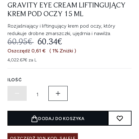
GRAVITY EYE CREAM LIFTINGUJĄCY
KREM POD OCZY 15 ML
Rozjaśniający i liftingujący krem pod oczy, który
redukuje drobne zmarszczki, ujędrnia i nawilża.
SUGEROWANA CENA DETALICZNA
AKTUALNA CENA:
60.95€
60.34€
Oszczędź 0,61 €
( 1% Zniżki )
4,022.67€ za L
ILOŚĆ
DODAJ DO KOSZYKA
OSZCZĘDŹ 20% KOD: SALELF