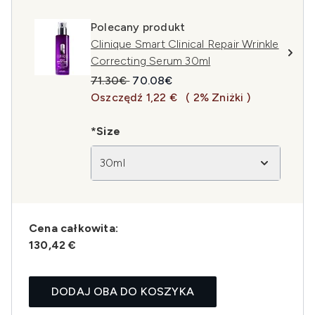
Polecany produkt
Clinique Smart Clinical Repair Wrinkle
Correcting Serum 30ml
Sugerowana cena detaliczna:
Aktualna cena:
71.30€
70.08€
Oszczędź 1,22 €
( 2% Zniżki )
*Size
30ml
Cena całkowita:
130,42 €
DODAJ OBA DO KOSZYKA