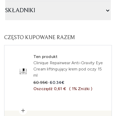
SKŁADNIKI
CZĘSTO KUPOWANE RAZEM
Ten produkt
Clinique Repairwear Anti-Gravity Eye
Cream liftingujący krem pod oczy 15
ml
Sugerowana cena detaliczna:
Aktualna cena:
60.95€
60.34€
Oszczędź 0,61 €
( 1% Zniżki )