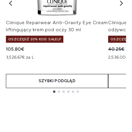
Clinique Repairwear Anti-Gravity Eye Cream
Clinique 
liftingujący krem pod oczy 30 ml
odżywczy 
OSZCZĘDŹ 20% KOD: SALELF
OSZCZĘDŹ 
Sugerowan
Ak
105.80€
40.25€
38
3,526.67€ za L
2,536.00€ z
SZYBKI PODGLĄD
Showing slide 1