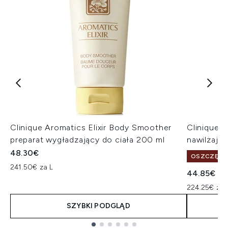
Clinique Aromatics Elixir Body Smoother
Clinique 
preparat wygładzający do ciała 200 ml
nawilżając
48.30€
OSZCZĘDŹ 
241.50€ za L
44.85€
224.25€ za 
SZYBKI PODGLĄD