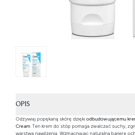
OPIS
Odżywiaj popękaną skórę dzięki
odbudowującemu kre
Cream.
Ten krem do stóp pomaga zwalczać suchy, zgru
warstwą nawilżenia. Wzmacniając naturalną barierę oc