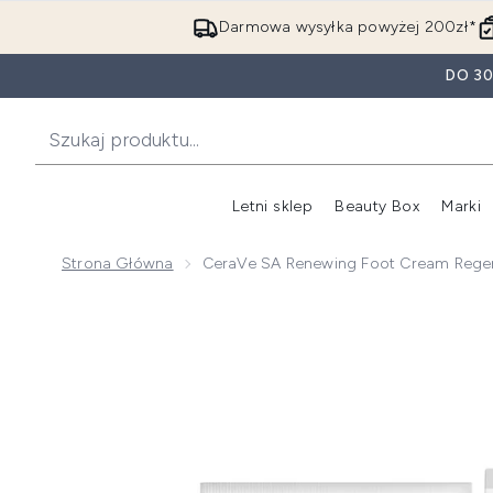
Darmowa wysyłka powyżej 200zł*
DO 3
Letni sklep
Beauty Box
Marki
Strona Główna
CeraVe SA Renewing Foot Cream Rege
Now showing image 1 CeraVe SA Renewing Foot Crea