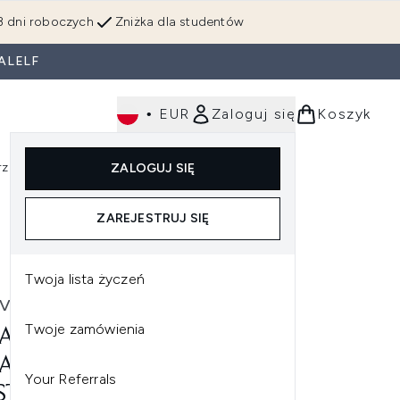
3 dni roboczych
Zniżka dla studentów
ALELF
•
EUR
Zaloguj się
Koszyk
rzędzia
Perfumy
Dla mężczyzn
ZALOGUJ SIĘ
ź do podmenu (Makijaż)
Wejdź do podmenu (Ciało)
Wejdź do podmenu (Włosy)
Wejdź do podmenu (Narzędzia)
Wejdź do podmenu (Perfumy)
Wejdź do podmenu (
ZAREJESTRUJ SIĘ
Twoja lista życzeń
VE
Twoje zamówienia
AVE SA RENEWING FOOT
AM REGENERUJĄCY KREM
Your Referrals
STÓP 88 ML