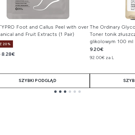
YPRO Foot and Callus Peel with over
The Ordinary Glyco
anical and Fruit Extracts (1 Pair)
Toner tonik złusz
glikolowym 100 ml
Z 20%
9.20€
owana cena detaliczna:
Aktualna cena:
€
8.28€
92.00€ za L
SZYBKI PODGLĄD
SZYB