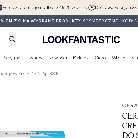
Przejdź do głównej treści
Poleć znajomego i odbierz 45.25 zł zniżki
Dostawa w ciągu 2-
0% ZNIŻKI NA WYBRANE PRODUKTY KOSMETYCZNE | KOD: S
Pielęgnacja twarzy
Nowości
Makijaż
Ciało
Włosy
Na
Wejdź do podmenu (Beauty Box)
Wejdź do podmenu (Marki)
Wejdź do podmenu (Pielęgnacja twarzy)
Wejdź do podmenu (Nowości)
Wejd
nerujący Krem Do Stóp 88 Ml
m regenerujący krem do stóp 88 ml
CERA
CER
CRE
DO 