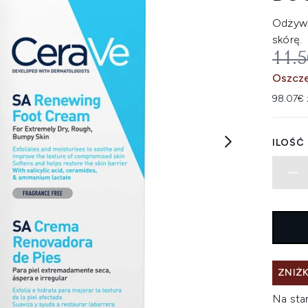
Odżywc
skórę.
SUG
11.
Oszczę
98.07€ 
ILOŚĆ
ZNIŻK
Na sta