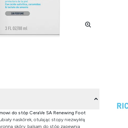
mowi do stóp CeraVe SA Renewing Foot
biały naskórek, otulając stopy niezwykłą
hronną skóry, balsam do stóp zapewnia