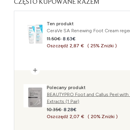
CZĘSTO KUPOWANE RAZEM
Ten produkt
CeraVe SA Renewing Foot Cream regen
Sugerowana cena detaliczna:
Aktualna cena:
11.50€
8.63€
Oszczędź 2,87 €
( 25% Zniżki )
Polecany produkt
BEAUTYPRO Foot and Callus Peel with o
Extracts (1 Pair)
Sugerowana cena detaliczna:
Aktualna cena:
10.35€
8.28€
Oszczędź 2,07 €
( 20% Zniżki )