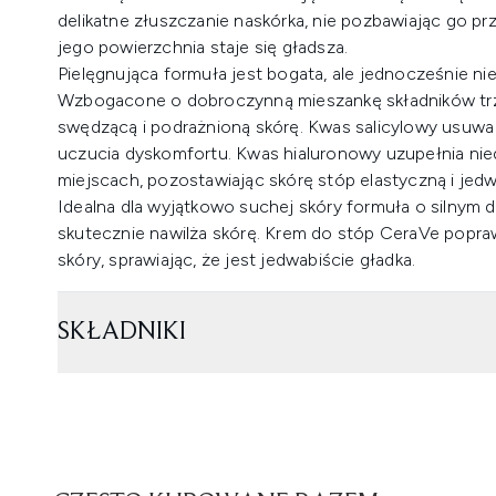
delikatne złuszczanie naskórka, nie pozbawiając go pr
jego powierzchnia staje się gładsza.
Pielęgnująca formuła jest bogata, ale jednocześnie nie
Wzbogacone o dobroczynną mieszankę składników trz
swędzącą i podrażnioną skórę. Kwas salicylowy usuwa
uczucia dyskomfortu. Kwas hialuronowy uzupełnia nied
miejscach, pozostawiając skórę stóp elastyczną i jedw
Idealna dla wyjątkowo suchej skóry formuła o silnym dz
skutecznie nawilża skórę. Krem do stóp CeraVe popraw
skóry, sprawiając, że jest jedwabiście gładka.
SKŁADNIKI