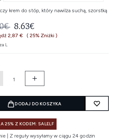
zy krem do stóp, który nawilża suchą, szorstką
EROWANA CENA DETALICZNA:
AKTUALNA CENA:
50€
8.63€
dź 2,87 €
( 25% Zniżki )
za L
DODAJ DO KOSZYKA
A 25% Z KODEM: SALELF
nie | Z reguły wysyłamy w ciągu 24 godzin