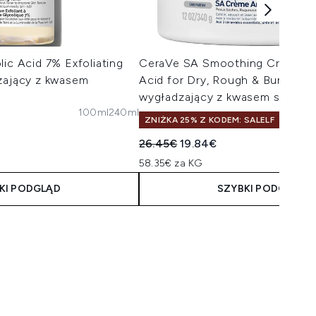
lic Acid 7% Exfoliating
CeraVe SA Smoothing Cream wit
czający z kwasem
Acid for Dry, Rough & Bumpy Sk
wygładzający z kwasem salicyl
100ml
240ml
ZNIŻKA 25% Z KODEM: SALELF
Sugerowana cena detaliczna:
Aktualna cena:
26.45€
19.84€
58.35€ za KG
KI PODGLĄD
SZYBKI PODGLĄD