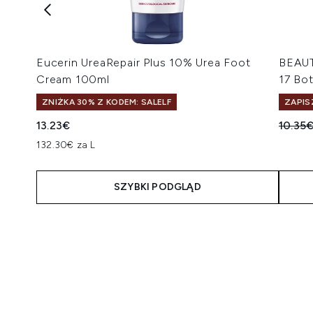
Eucerin UreaRepair Plus 10% Urea Foot
BEAUT
Cream 100ml
17 Bot
ZNIŻKA 30% Z KODEM: SALELF
ZAPIS
Suger
13.23€
10.35
132.30€ za L
SZYBKI PODGLĄD
Showing slide 1