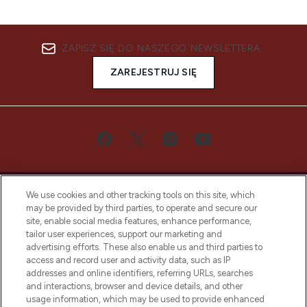
ZAPISZ SIĘ DO NASZEGO NEWSLETTERA
ZAREJESTRUJ SIĘ
We use cookies and other tracking tools on this site, which
may be provided by third parties, to operate and secure our
site, enable social media features, enhance performance,
tailor user experiences, support our marketing and
Bądź pierwszą osobą, która dowie się o
advertising efforts. These also enable us and third parties to
najnowszych produktach, od niszowych i
access and record user and activity data, such as IP
uznanych marek, sezonowych trendach i
addresses and online identifiers, referring URLs, searches
otrzyma ekskluzywne artykuły redakcyjne
and interactions, browser and device details, and other
z Sunday Supplement.
usage information, which may be used to provide enhanced