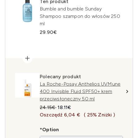
Ten produkt
Bumble and bumble Sunday
Shampoo szampon do włosów 250
ml
29.90€
Polecany produkt
La Roche-Posay Anthelios UVMune
400 Invisible Fluid SPF50+ krem
przeciwsłoneczny 50 ml
Sugerowana cena detaliczna:
Aktualna cena:
24.15€
18.11€
Oszczędź 6,04 €
( 25% Zniżki )
*Option