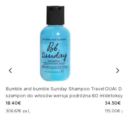
Bumble and bumble Sunday Shampoo Travel
OUAI Det
szampon do włosów wersja podróżna 60 ml
detoksyfi
18.40€
34.50€
306.67€ za L
115.00€ za 