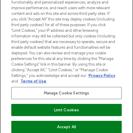
functionality and personalized experiences, analyze and
Zgoda na pliki cookie
improve performance, and reach users with more relevant
content and ads on this site and across third party sites. If
Do Not Sell or Share My Personal
you click “Accept All” this site may deploy cookies (including
Information
third party cookies) for all of these purposes. If you click
“Limit Cookies,” your IP address and other browsing
POMOC & INFORMACJE
information may still be collected but only cookies (including
third party cookies) that are necessary to operate, secure and
enable default website features and functionalities will be
WAŻNE INFORMACJE
deployed. You can also review and manage your cookie
preferences for this site at any time by clicking the “Manage
Cookie Settings” link in this banner. By using this site or
O LOOKFANTASTIC
clicking "Accept All," "Limit Cookies," or "Manage Cookie
Settings," you acknowledge and accept our
Privacy Policy
and
Terms of Use
.
Manage Cookie Settings
Płać bezpiecznie za pomocą
Limit Cookies
2026 The Hut Group
DODAJ DO KOSZYKA
Accept All