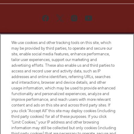
We use cookies and other tracking tools on this site, which
may be provided by third parties, to operate and secure our
site, enable social media features, enhance performance,
tailor user experiences, support our marketing and
Bądź pierwszą osobą, która dowie się o
advertising efforts. These also enable us and third parties to
najnowszych produktach, od niszowych i
access and record user and activity data, such as IP
uznanych marek, sezonowych trendach i
addresses and online identifiers, referring URLs, searches
otrzyma ekskluzywne artykuły redakcyjne
and interactions, browser and device details, and other
z Sunday Supplement.
usage information, which may be used to provide enhanced
functionality and personalized experiences, analyze and
Zgoda na pliki cookie
improve performance, and reach users with more relevant
content and ads on this site and across third party sites. If
Do Not Sell or Share My Personal
you click “Accept All” this site may deploy cookies (including
Information
third party cookies) for all of these purposes. If you click
“Limit Cookies,” your IP address and other browsing
POMOC & INFORMACJE
information may still be collected but only cookies (including
third party cookies) that are necessary to operate, secure and