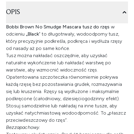
OPIS
Bobbi Brown No Smudge Mascara tusz do rzęs
w
odcieniu „
Black
" to długotrwały, wodoodporny tusz,
który precyzyjnie podkreśla, podkręca i wydłuża rzęsy
od nasady aż po same końce.
Tusz można nakładać oszczędnie, aby uzyskać
naturalne wykończenie lub nakładać warstwę po
warstwie, aby wzmocnić widoczność rzęs.
Opatentowana szczoteczka równomiernie pokrywa
każdą rzęsę bez pozostawiania grudek, rozmazywania
się lub kruszenia. Rzęsy są wydłużone i maksymalnie
podkręcone (całodniowy, dziesięciogodzinny efekt).
Stosuj samodzielnie lub nakładaj na inne tusze, aby
uzyskać natychmiastową wodoodporność. To „płaszcz
przeciwdeszczowy do rzęs”.
Bezzapachowy.