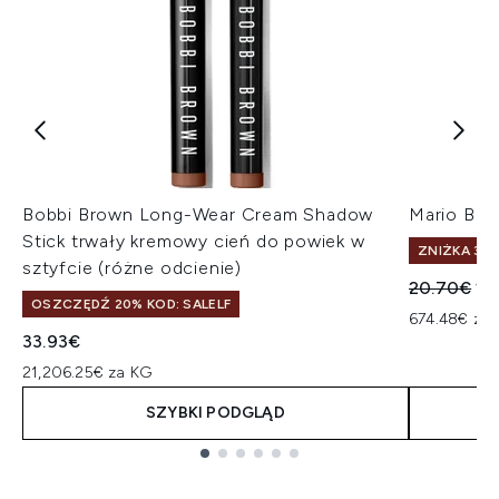
Bobbi Brown Long-Wear Cream Shadow
Mario Bad
Stick trwały kremowy cień do powiek w
ZNIŻKA 30%
sztyfcie (różne odcienie)
Sugerowan
Ak
20.70€
19
OSZCZĘDŹ 20% KOD: SALELF
674.48€ za 
33.93€
21,206.25€ za KG
SZYBKI PODGLĄD
Showing slide 1