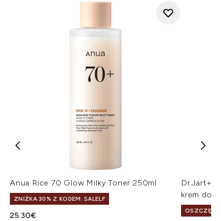
Anua Rice 70 Glow Milky Toner 250ml
Dr.Jart+ 
krem do t
ZNIŻKA 30% Z KODEM: SALELF
OSZCZĘDŹ 
25.30€