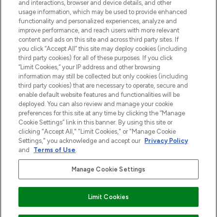
and interactions, browser and device details, and other
z Sunday Supplement.
usage information, which may be used to provide enhanced
functionality and personalized experiences, analyze and
Zgoda na pliki cookie
improve performance, and reach users with more relevant
content and ads on this site and across third party sites. If
Do Not Sell or Share My Personal
you click “Accept All” this site may deploy cookies (including
Information
third party cookies) for all of these purposes. If you click
“Limit Cookies,” your IP address and other browsing
POMOC & INFORMACJE
information may still be collected but only cookies (including
third party cookies) that are necessary to operate, secure and
enable default website features and functionalities will be
WAŻNE INFORMACJE
deployed. You can also review and manage your cookie
preferences for this site at any time by clicking the “Manage
Cookie Settings” link in this banner. By using this site or
O LOOKFANTASTIC
clicking "Accept All," "Limit Cookies," or "Manage Cookie
Settings," you acknowledge and accept our
Privacy Policy
and
Terms of Use
.
Manage Cookie Settings
Płać bezpiecznie za pomocą
Limit Cookies