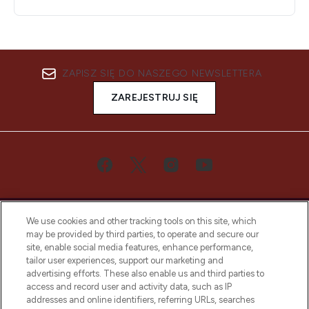
ZAPISZ SIĘ DO NASZEGO NEWSLETTERA
ZAREJESTRUJ SIĘ
We use cookies and other tracking tools on this site, which
may be provided by third parties, to operate and secure our
site, enable social media features, enhance performance,
tailor user experiences, support our marketing and
Bądź pierwszą osobą, która dowie się o
advertising efforts. These also enable us and third parties to
najnowszych produktach, od niszowych i
access and record user and activity data, such as IP
uznanych marek, sezonowych trendach i
addresses and online identifiers, referring URLs, searches
otrzyma ekskluzywne artykuły redakcyjne