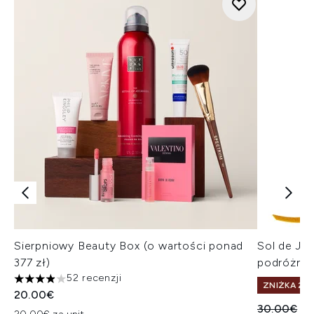
Sierpniowy Beauty Box (o wartości ponad
Sol de Ja
377 zł)
podróżny
52 recenzji
3.87 gwiazdek na maksymalnie 5
ZNIŻKA 25%
20.00€
Sugerowan
Ak
30.00€
22