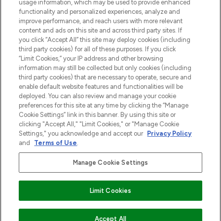
usage information, which may be used to provide enhanced
functionality and personalized experiences, analyze and
Zgoda na pliki cookie
improve performance, and reach users with more relevant
content and ads on this site and across third party sites. If
Do Not Sell or Share My Personal
you click “Accept All” this site may deploy cookies (including
Information
third party cookies) for all of these purposes. If you click
“Limit Cookies,” your IP address and other browsing
POMOC & INFORMACJE
information may still be collected but only cookies (including
third party cookies) that are necessary to operate, secure and
enable default website features and functionalities will be
WAŻNE INFORMACJE
deployed. You can also review and manage your cookie
preferences for this site at any time by clicking the “Manage
Cookie Settings” link in this banner. By using this site or
O LOOKFANTASTIC
clicking "Accept All," "Limit Cookies," or "Manage Cookie
Settings," you acknowledge and accept our
Privacy Policy
and
Terms of Use
.
Manage Cookie Settings
Płać bezpiecznie za pomocą
Limit Cookies
2026 The Hut Group
NIEDOSTĘPNE
Accept All