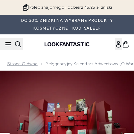
Przejdź do głównej treści
Poleć znajomego i odbierz 45.25 zł zniżki
DO 30% ZNIŻKI NA WYBRANE PRODUKTY
KOSMETYCZNE | KOD: SALELF
Strona Główna
Pielęgnacyjny Kalendarz Adwentowy (o War
Now showing image 1 Pielęgnacyjny kalendarz adwentowy (o 