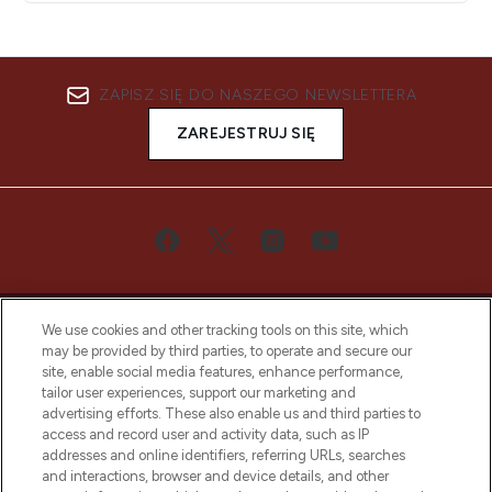
ZAPISZ SIĘ DO NASZEGO NEWSLETTERA
ZAREJESTRUJ SIĘ
We use cookies and other tracking tools on this site, which
may be provided by third parties, to operate and secure our
site, enable social media features, enhance performance,
tailor user experiences, support our marketing and
Bądź pierwszą osobą, która dowie się o
advertising efforts. These also enable us and third parties to
najnowszych produktach, od niszowych i
access and record user and activity data, such as IP
uznanych marek, sezonowych trendach i
addresses and online identifiers, referring URLs, searches
otrzyma ekskluzywne artykuły redakcyjne
and interactions, browser and device details, and other
z Sunday Supplement.