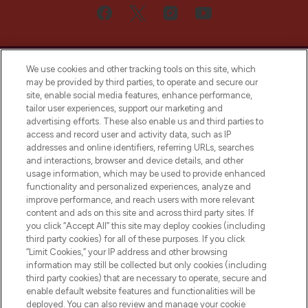
We use cookies and other tracking tools on this site, which
may be provided by third parties, to operate and secure our
site, enable social media features, enhance performance,
tailor user experiences, support our marketing and
Bądź pierwszą osobą, która dowie się o
advertising efforts. These also enable us and third parties to
najnowszych produktach, od niszowych i
access and record user and activity data, such as IP
uznanych marek, sezonowych trendach i
addresses and online identifiers, referring URLs, searches
otrzyma ekskluzywne artykuły redakcyjne
and interactions, browser and device details, and other
z Sunday Supplement.
usage information, which may be used to provide enhanced
functionality and personalized experiences, analyze and
Zgoda na pliki cookie
improve performance, and reach users with more relevant
content and ads on this site and across third party sites. If
Do Not Sell or Share My Personal
you click “Accept All” this site may deploy cookies (including
Information
third party cookies) for all of these purposes. If you click
“Limit Cookies,” your IP address and other browsing
POMOC & INFORMACJE
information may still be collected but only cookies (including
third party cookies) that are necessary to operate, secure and
enable default website features and functionalities will be
WAŻNE INFORMACJE
deployed. You can also review and manage your cookie