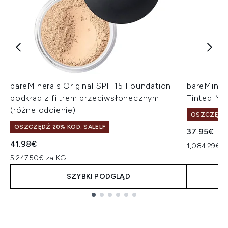
bareMinerals Original SPF 15 Foundation
bareMiner
podkład z filtrem przeciwsłonecznym
Tinted Moi
(różne odcienie)
OSZCZĘDŹ 
OSZCZĘDŹ 20% KOD: SALELF
37.95€
41.98€
1,084.29€ z
5,247.50€ za KG
SZYBKI PODGLĄD
Showing slide 1