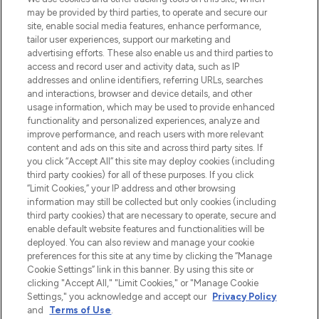
may be provided by third parties, to operate and secure our
site, enable social media features, enhance performance,
tailor user experiences, support our marketing and
Bądź pierwszą osobą, która dowie się o
advertising efforts. These also enable us and third parties to
najnowszych produktach, od niszowych i
access and record user and activity data, such as IP
uznanych marek, sezonowych trendach i
addresses and online identifiers, referring URLs, searches
otrzyma ekskluzywne artykuły redakcyjne
and interactions, browser and device details, and other
z Sunday Supplement.
usage information, which may be used to provide enhanced
functionality and personalized experiences, analyze and
Zgoda na pliki cookie
improve performance, and reach users with more relevant
content and ads on this site and across third party sites. If
Do Not Sell or Share My Personal
you click “Accept All” this site may deploy cookies (including
Information
third party cookies) for all of these purposes. If you click
“Limit Cookies,” your IP address and other browsing
POMOC & INFORMACJE
information may still be collected but only cookies (including
third party cookies) that are necessary to operate, secure and
enable default website features and functionalities will be
WAŻNE INFORMACJE
deployed. You can also review and manage your cookie
preferences for this site at any time by clicking the “Manage
Cookie Settings” link in this banner. By using this site or
O LOOKFANTASTIC
clicking "Accept All," "Limit Cookies," or "Manage Cookie
Settings," you acknowledge and accept our
Privacy Policy
and
Terms of Use
.