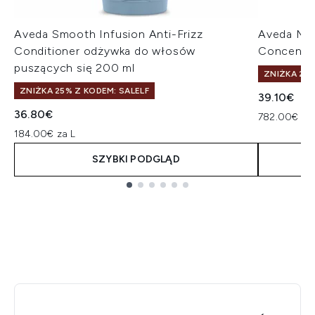
Aveda Smooth Infusion Anti-Frizz
Aveda Mir
Conditioner odżywka do włosów
Concentr
puszących się 200 ml
ZNIŻKA 25%
ZNIŻKA 25% Z KODEM: SALELF
39.10€
36.80€
782.00€ za
184.00€ za L
SZYBKI PODGLĄD
Showing slide 1