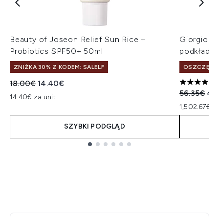
Beauty of Joseon Relief Sun Rice +
Giorgio A
Probiotics SPF50+ 50ml
podkład 3
ZNIŻKA 30% Z KODEM: SALELF
OSZCZĘDŹ 
Sugerowana cena detaliczna:
Aktualna cena:
18.00€
14.40€
5 gwiazdek
Sugerowan
Akt
56.35€
45
14.40€ za unit
1,502.67€ z
SZYBKI PODGLĄD
Showing slide 1