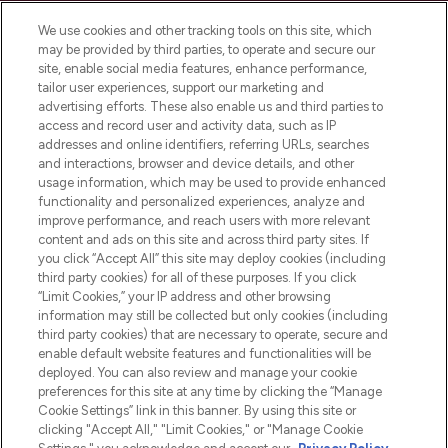
We use cookies and other tracking tools on this site, which
may be provided by third parties, to operate and secure our
site, enable social media features, enhance performance,
tailor user experiences, support our marketing and
Bądź pierwszą osobą, która dowie się o
advertising efforts. These also enable us and third parties to
najnowszych produktach, od niszowych i
access and record user and activity data, such as IP
uznanych marek, sezonowych trendach i
addresses and online identifiers, referring URLs, searches
otrzyma ekskluzywne artykuły redakcyjne
and interactions, browser and device details, and other
z Sunday Supplement.
usage information, which may be used to provide enhanced
functionality and personalized experiences, analyze and
Zgoda na pliki cookie
improve performance, and reach users with more relevant
content and ads on this site and across third party sites. If
Do Not Sell or Share My Personal
you click “Accept All” this site may deploy cookies (including
Information
third party cookies) for all of these purposes. If you click
“Limit Cookies,” your IP address and other browsing
POMOC & INFORMACJE
information may still be collected but only cookies (including
third party cookies) that are necessary to operate, secure and
enable default website features and functionalities will be
WAŻNE INFORMACJE
deployed. You can also review and manage your cookie
preferences for this site at any time by clicking the “Manage
Cookie Settings” link in this banner. By using this site or
O LOOKFANTASTIC
clicking "Accept All," "Limit Cookies," or "Manage Cookie