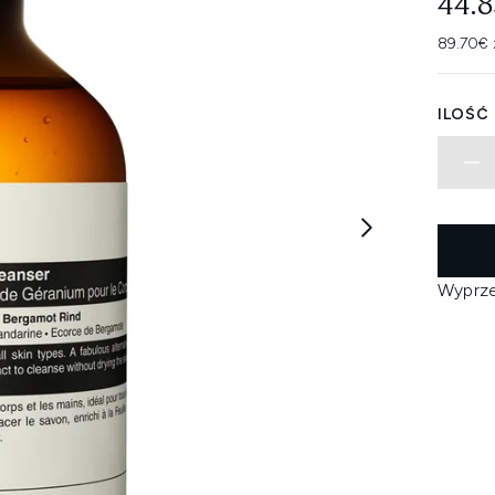
44.
89.70€ 
ILOŚĆ
Wyprz