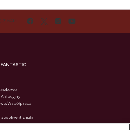
Ę Z NAMI
KFANTASTIC
zniżkowe
Afiliacyjny
stwo/Współpraca
i absolwent zniżki