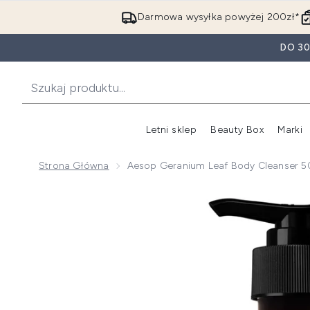
Darmowa wysyłka powyżej 200zł*
DO 3
Letni sklep
Beauty Box
Marki
Strona Główna
Aesop Geranium Leaf Body Cleanser 
Now showing image 1 Aesop Geranium Leaf Body Cle