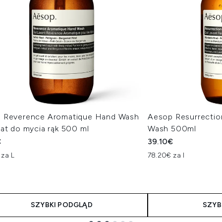
 Reverence Aromatique Hand Wash
Aesop Resurrecti
at do mycia rąk 500 ml
Wash 500ml
€
39.10€
 za L
78.20€ za l
SZYBKI PODGLĄD
SZYB