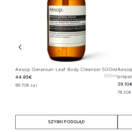
Aesop Geranium Leaf Body Cleanser 500ml
Aesop
500ml
prepar
44.85€
39.10
89.70€ za l
78.20€
SZYBKI PODGLĄD