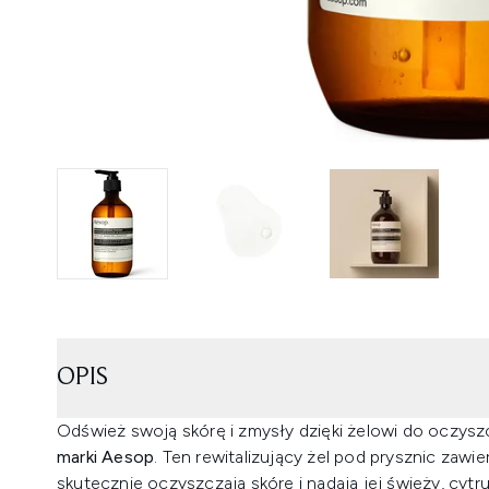
OPIS
Odśwież swoją skórę i zmysły dzięki żelowi do oczysz
marki Aesop
. Ten rewitalizujący żel pod prysznic zawi
skutecznie oczyszczają skórę i nadają jej świeży, cy