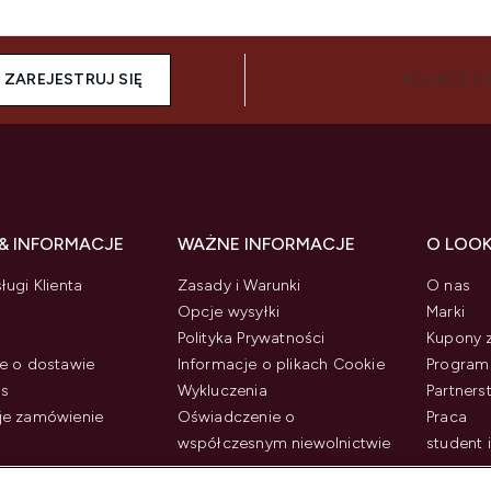
ZAREJESTRUJ SIĘ
POŁĄCZ SI
& INFORMACJE
WAŻNE INFORMACJE
O LOO
ługi Klienta
Zasady i Warunki
O nas
Opcje wysyłki
Marki
Polityka Prywatności
Kupony 
e o dostawie
Informacje o plikach Cookie
Program 
us
Wykluczenia
Partner
je zamówienie
Oświadczenie o
Praca
współczesnym niewolnictwie
student 