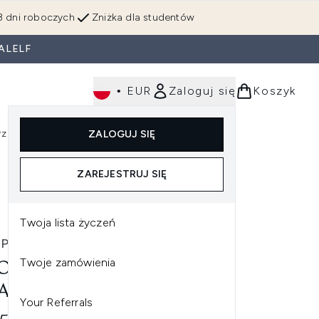
3 dni roboczych
Zniżka dla studentów
ALELF
•
EUR
Zaloguj się
Koszyk
rzędzia
Perfumy
Dla mężczyzn
ZALOGUJ SIĘ
ź do podmenu (Makijaż)
Wejdź do podmenu (Ciało)
Wejdź do podmenu (Włosy)
Wejdź do podmenu (Narzędzia)
Wejdź do podmenu (Perfumy)
Wejdź do podmenu (
ZAREJESTRUJ SIĘ
Twoja lista życzeń
P
Twoje zamówienia
OP GERANIUM LEAF BODY
ANSER 500ML
Your Referrals