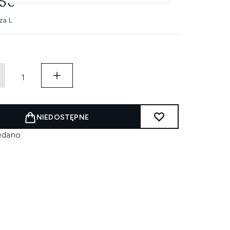
85€
za L
NIEDOSTĘPNE
edano