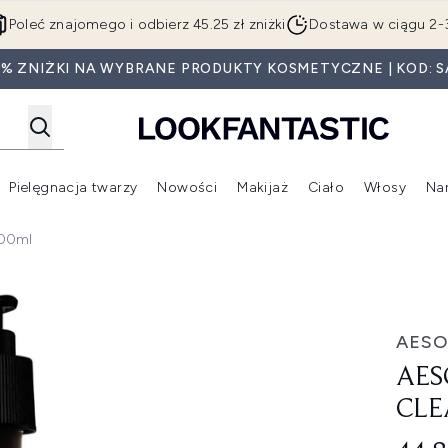
Przejdź do głównej treści
Poleć znajomego i odbierz 45.25 zł zniżki
Dostawa w ciągu 2-
0% ZNIŻKI NA WYBRANE PRODUKTY KOSMETYCZNE | KOD: S
Pielęgnacja twarzy
Nowości
Makijaż
Ciało
Włosy
Na
Wejdź do podmenu (Beauty Box)
Wejdź do podmenu (Marki)
Wejdź do podmenu (Pielęgnacja twarzy)
Wejdź do podmenu (Nowości)
Wejd
500ml
anser 500ml
AESO
AES
CLE