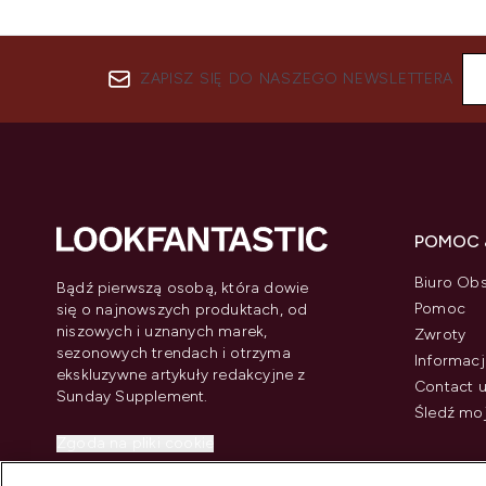
ZAPISZ SIĘ DO NASZEGO NEWSLETTERA
POMOC 
Biuro Obs
Bądź pierwszą osobą, która dowie
Pomoc
się o najnowszych produktach, od
niszowych i uznanych marek,
Zwroty
sezonowych trendach i otrzyma
Informacj
ekskluzywne artykuły redakcyjne z
Contact 
Sunday Supplement.
Śledź mo
Zgoda na pliki cookie
Do Not Sell or Share My Personal