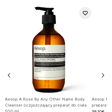
Aesop A Rose By Any Other Name Body
Aesop Re
Cleanser oczyszczający preparat do ciała
preparat 
500 ml
39.10€