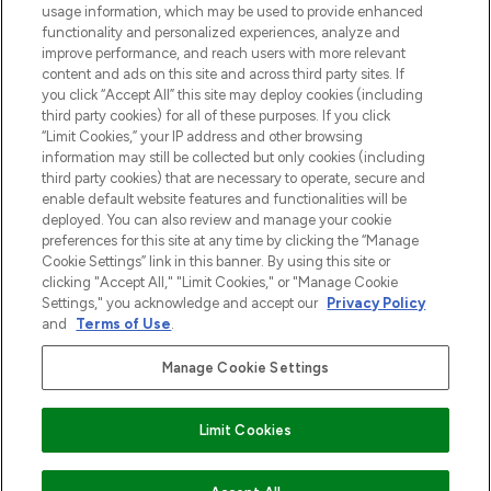
usage information, which may be used to provide enhanced
functionality and personalized experiences, analyze and
Zgoda na pliki cookie
improve performance, and reach users with more relevant
content and ads on this site and across third party sites. If
Do Not Sell or Share My Personal
you click “Accept All” this site may deploy cookies (including
Information
third party cookies) for all of these purposes. If you click
“Limit Cookies,” your IP address and other browsing
POMOC & INFORMACJE
information may still be collected but only cookies (including
third party cookies) that are necessary to operate, secure and
enable default website features and functionalities will be
WAŻNE INFORMACJE
deployed. You can also review and manage your cookie
preferences for this site at any time by clicking the “Manage
Cookie Settings” link in this banner. By using this site or
O LOOKFANTASTIC
clicking "Accept All," "Limit Cookies," or "Manage Cookie
Settings," you acknowledge and accept our
Privacy Policy
and
Terms of Use
.
Manage Cookie Settings
Płać bezpiecznie za pomocą
Limit Cookies
2026 The Hut Group