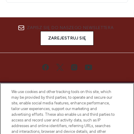
ZAPISZ SIĘ DO NASZEGO NEWSLETTERA
ZAREJESTRUJ SIĘ
We use cookies and other tracking tools on this site, which
may be provided by third parties, to operate and secure our
site, enable social media features, enhance performance,
tailor user experiences, support our marketing and
Bądź pierwszą osobą, która dowie się o
advertising efforts. These also enable us and third parties to
najnowszych produktach, od niszowych i
access and record user and activity data, such as IP
uznanych marek, sezonowych trendach i
addresses and online identifiers, referring URLs, searches
otrzyma ekskluzywne artykuły redakcyjne
and interactions, browser and device details, and other
z Sunday Supplement.