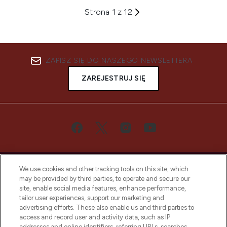
Strona 1 z 12
ZAPISZ SIĘ DO NASZEGO NEWSLETTERA
ZAREJESTRUJ SIĘ
We use cookies and other tracking tools on this site, which
may be provided by third parties, to operate and secure our
site, enable social media features, enhance performance,
tailor user experiences, support our marketing and
Bądź pierwszą osobą, która dowie się o
advertising efforts. These also enable us and third parties to
najnowszych produktach, od niszowych i
access and record user and activity data, such as IP
uznanych marek, sezonowych trendach i
addresses and online identifiers, referring URLs, searches