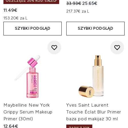
OSZCZĘDŹ 20% KOD: SALELF
Sugerowana cena detaliczn
Aktualna cena:
33.93€
25.65€
11.49€
217.37€ za L
153.20€ za L
SZYBKI PODGLĄD
SZYBKI PODGLĄD
Maybelline New York
Yves Saint Laurent
Grippy Serum Makeup
Touche Éclat Blur Primer
Primer (30ml)
baza pod makijaż 30 ml
12.64€