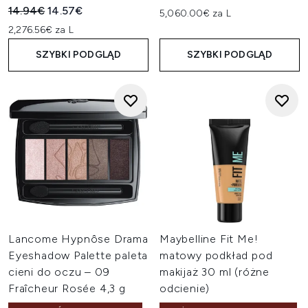
Sugerowana cena detaliczna:
Aktualna cena:
14.94€
14.57€
5,060.00€ za L
2,276.56€ za L
SZYBKI PODGLĄD
SZYBKI PODGLĄD
Lancome Hypnôse Drama
Maybelline Fit Me!
Eyeshadow Palette paleta
matowy podkład pod
cieni do oczu – 09
makijaż 30 ml (różne
Fraîcheur Rosée 4,3 g
odcienie)