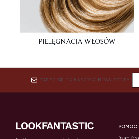
PIELĘGNACJA WŁOSÓW
ZAPISZ SIĘ DO NASZEGO NEWSLETTERA
POMOC 
Biuro Obs