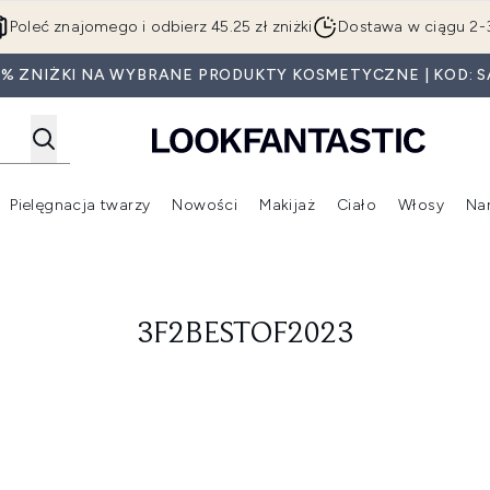
Przejdź do głównej treści
Poleć znajomego i odbierz 45.25 zł zniżki
Dostawa w ciągu 2-
0% ZNIŻKI NA WYBRANE PRODUKTY KOSMETYCZNE | KOD: S
Pielęgnacja twarzy
Nowości
Makijaż
Ciało
Włosy
Na
Wejdź do podmenu (Beauty Box)
Wejdź do podmenu (Marki)
Wejdź do podmenu (Pielęgnacja twarzy)
Wejdź do podmenu (Nowości)
Wejd
3F2BESTOF2023