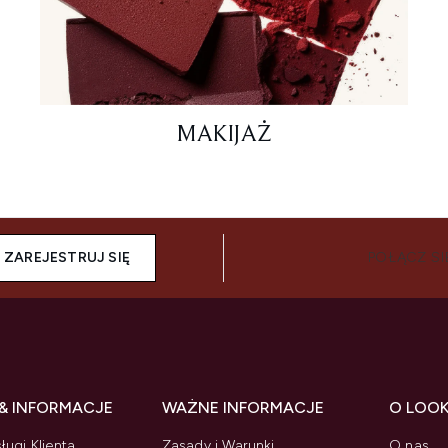
MAKIJAŻ
ZAREJESTRUJ SIĘ
POŁĄCZ SI
& INFORMACJE
WAŻNE INFORMACJE
O LOO
ługi Klienta
Zasady i Warunki
O nas