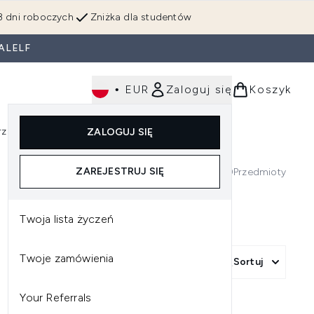
3 dni roboczych
Zniżka dla studentów
ALELF
•
EUR
Zaloguj się
Koszyk
rzędzia
Perfumy
Dla mężczyzn
ZALOGUJ SIĘ
ź do podmenu (Makijaż)
Wejdź do podmenu (Ciało)
Wejdź do podmenu (Włosy)
Wejdź do podmenu (Narzędzia)
Wejdź do podmenu (Perfumy)
Wejdź do podmenu (
ZAREJESTRUJ SIĘ
0
Przedmioty
Twoja lista życzeń
Twoje zamówienia
Sortuj
Your Referrals