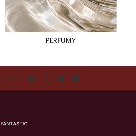
PERFUMY
Ę Z NAMI
KFANTASTIC