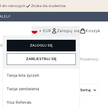
3 dni roboczych
Zniżka dla studentów
ALELF
•
EUR
Zaloguj się
Koszyk
rzędzia
Perfumy
Dla mężczyzn
ZALOGUJ SIĘ
ź do podmenu (Makijaż)
Wejdź do podmenu (Ciało)
Wejdź do podmenu (Włosy)
Wejdź do podmenu (Narzędzia)
Wejdź do podmenu (Perfumy)
Wejdź do podmenu (
ZAREJESTRUJ SIĘ
0
Przedmioty
Twoja lista życzeń
Twoje zamówienia
Sortuj
Your Referrals