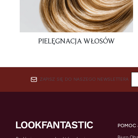
PIELĘGNACJA WŁOSÓW
ZAPISZ SIĘ DO NASZEGO NEWSLETTERA
POMOC 
Biuro Obs