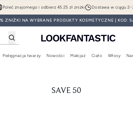
Przejdź do głównej treści
Poleć znajomego i odbierz 45.25 zł zniżki
Dostawa w ciągu 2-
5% ZNIŻKI NA WYBRANE PRODUKTY KOSMETYCZNE | KOD: S
Pielęgnacja twarzy
Nowości
Makijaż
Ciało
Włosy
Na
Wejdź do podmenu (Beauty Box)
Wejdź do podmenu (Marki)
Wejdź do podmenu (Pielęgnacja twarzy)
Wejdź do podmenu (Nowości)
Wejd
SAVE 50