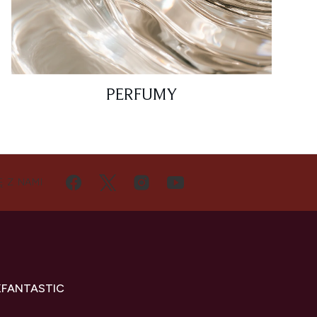
PERFUMY
Ę Z NAMI
KFANTASTIC