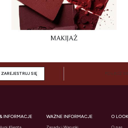
MAKIJAŻ
ZAREJESTRUJ SIĘ
POŁĄCZ SI
& INFORMACJE
WAŻNE INFORMACJE
O LOO
ługi Klienta
Zasady i Warunki
O nas