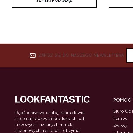
SZYBKI PODGLĄD
ZAPISZ SIĘ DO NASZEGO NEWSLETTERA
POMOC 
Biuro Obs
Bądź pierwszą osobą, która dowie
Pomoc
się o najnowszych produktach, od
niszowych i uznanych marek,
Zwroty
sezonowych trendach i otrzyma
Informacj