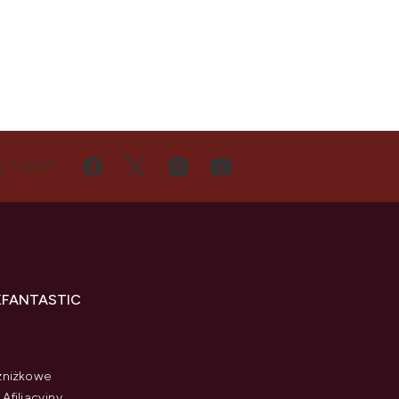
Ę Z NAMI
KFANTASTIC
zniżkowe
Afiliacyjny