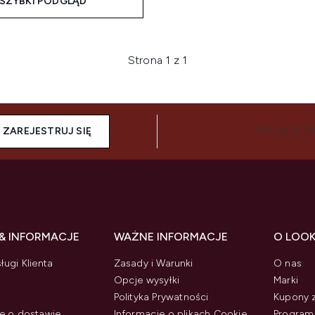
SZYBKI PODGLĄD
Strona 1 z 1
ZAREJESTRUJ SIĘ
POŁĄCZ SI
& INFORMACJE
WAŻNE INFORMACJE
O LOO
ługi Klienta
Zasady i Warunki
O nas
Opcje wysyłki
Marki
Polityka Prywatności
Kupony 
e o dostawie
Informacje o plikach Cookie
Program 