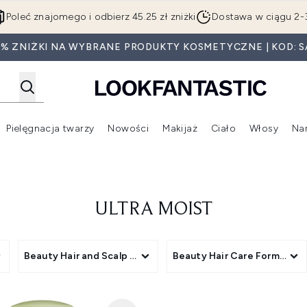
Przejdź do głównej treści
Poleć znajomego i odbierz 45.25 zł zniżki
Dostawa w ciągu 2-
0% ZNIŻKI NA WYBRANE PRODUKTY KOSMETYCZNE | KOD: S
Pielęgnacja twarzy
Nowości
Makijaż
Ciało
Włosy
Na
Wejdź do podmenu (Beauty Box)
Wejdź do podmenu (Marki)
Wejdź do podmenu (Pielęgnacja twarzy)
Wejdź do podmenu (Nowości)
Wejd
ULTRA MOIST
Products
Beauty Hair and Scalp Treatments
Beauty Hair Care Format