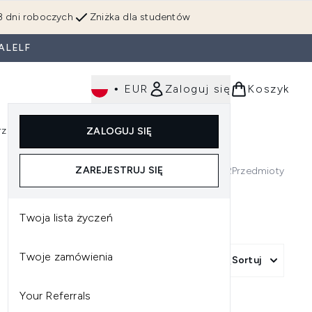
3 dni roboczych
Zniżka dla studentów
ALELF
•
EUR
Zaloguj się
Koszyk
rzędzia
Perfumy
Dla mężczyzn
ZALOGUJ SIĘ
ź do podmenu (Makijaż)
Wejdź do podmenu (Ciało)
Wejdź do podmenu (Włosy)
Wejdź do podmenu (Narzędzia)
Wejdź do podmenu (Perfumy)
Wejdź do podmenu (
ZAREJESTRUJ SIĘ
2
Przedmioty
Twoja lista życzeń
Twoje zamówienia
Więcej filtrów +
Sortuj
Your Referrals