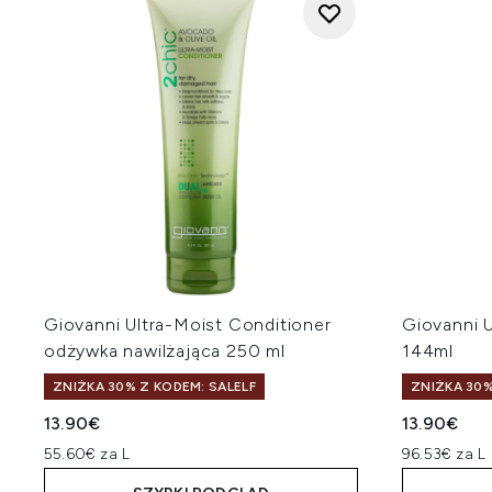
Giovanni Ultra-Moist Conditioner
Giovanni U
odżywka nawilżająca 250 ml
144ml
ZNIŻKA 30% Z KODEM: SALELF
ZNIŻKA 30%
13.90€
13.90€
55.60€ za L
96.53€ za L