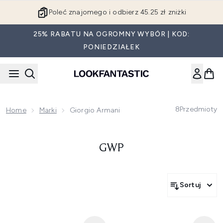
Przejdź do głównej treści
Poleć znajomego i odbierz 45.25 zł zniżki
25% RABATU NA OGROMNY WYBÓR | KOD:
PONIEDZIAŁEK
8
Przedmioty
Home
Marki
Giorgio Armani
GWP
Sortuj