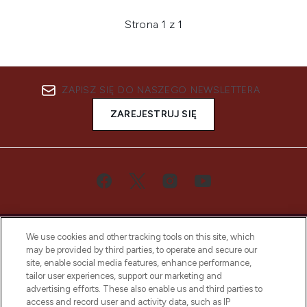
Strona 1 z 1
ZAPISZ SIĘ DO NASZEGO NEWSLETTERA
ZAREJESTRUJ SIĘ
We use cookies and other tracking tools on this site, which
may be provided by third parties, to operate and secure our
site, enable social media features, enhance performance,
tailor user experiences, support our marketing and
Bądź pierwszą osobą, która dowie się o
advertising efforts. These also enable us and third parties to
najnowszych produktach, od niszowych i
access and record user and activity data, such as IP
uznanych marek, sezonowych trendach i