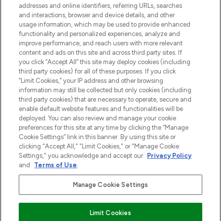
addresses and online identifiers, referring URLs, searches
otrzyma ekskluzywne artykuły redakcyjne
and interactions, browser and device details, and other
z Sunday Supplement.
usage information, which may be used to provide enhanced
functionality and personalized experiences, analyze and
Zgoda na pliki cookie
improve performance, and reach users with more relevant
content and ads on this site and across third party sites. If
Do Not Sell or Share My Personal
you click “Accept All” this site may deploy cookies (including
Information
third party cookies) for all of these purposes. If you click
“Limit Cookies,” your IP address and other browsing
POMOC & INFORMACJE
information may still be collected but only cookies (including
third party cookies) that are necessary to operate, secure and
enable default website features and functionalities will be
WAŻNE INFORMACJE
deployed. You can also review and manage your cookie
preferences for this site at any time by clicking the “Manage
Cookie Settings” link in this banner. By using this site or
O LOOKFANTASTIC
clicking "Accept All," "Limit Cookies," or "Manage Cookie
Settings," you acknowledge and accept our
Privacy Policy
and
Terms of Use
.
Manage Cookie Settings
Płać bezpiecznie za pomocą
Limit Cookies