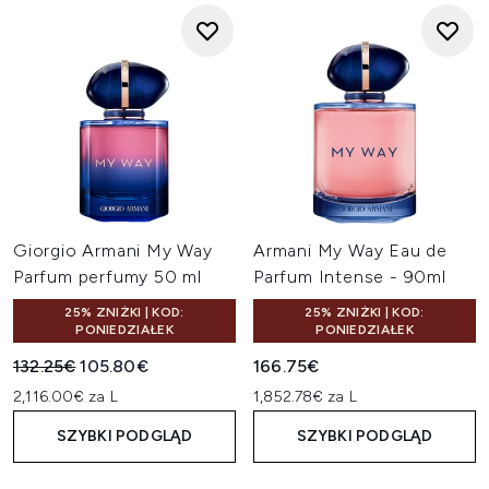
Giorgio Armani My Way
Armani My Way Eau de
Parfum perfumy 50 ml
Parfum Intense - 90ml
25% ZNIŻKI | KOD:
25% ZNIŻKI | KOD:
PONIEDZIAŁEK
PONIEDZIAŁEK
Sugerowana cena detaliczna:
Aktualna cena:
132.25€
105.80€
166.75€
2,116.00€ za L
1,852.78€ za L
SZYBKI PODGLĄD
SZYBKI PODGLĄD