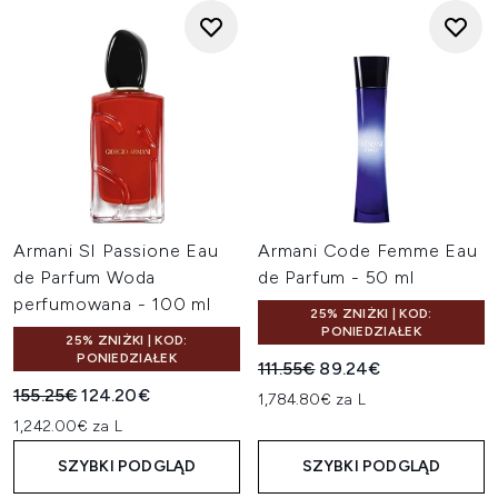
Armani SI Passione Eau
Armani Code Femme Eau
de Parfum Woda
de Parfum - 50 ml
perfumowana - 100 ml
25% ZNIŻKI | KOD:
PONIEDZIAŁEK
25% ZNIŻKI | KOD:
PONIEDZIAŁEK
Sugerowana cena detaliczn
Aktualna cena:
111.55€
89.24€
Sugerowana cena detaliczna:
Aktualna cena:
155.25€
124.20€
1,784.80€ za L
1,242.00€ za L
SZYBKI PODGLĄD
SZYBKI PODGLĄD