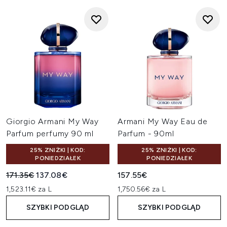
Giorgio Armani My Way
Armani My Way Eau de
Parfum perfumy 90 ml
Parfum - 90ml
25% ZNIŻKI | KOD:
25% ZNIŻKI | KOD:
PONIEDZIAŁEK
PONIEDZIAŁEK
Sugerowana cena detaliczna:
Aktualna cena:
171.35€
137.08€
157.55€
1,523.11€ za L
1,750.56€ za L
SZYBKI PODGLĄD
SZYBKI PODGLĄD