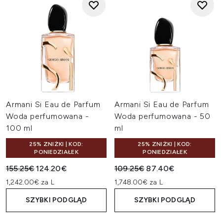
Armani Si Eau de Parfum
Armani Si Eau de Parfum
Woda perfumowana -
Woda perfumowana - 50
100 ml
ml
25% ZNIŻKI | KOD:
25% ZNIŻKI | KOD:
PONIEDZIAŁEK
PONIEDZIAŁEK
Sugerowana cena detaliczna:
Aktualna cena:
Sugerowana cena detaliczn
Aktualna cena:
155.25€
124.20€
109.25€
87.40€
1,242.00€ za L
1,748.00€ za L
SZYBKI PODGLĄD
SZYBKI PODGLĄD