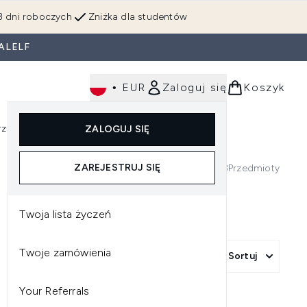
3 dni roboczych
Zniżka dla studentów
ALELF
•
EUR
Zaloguj się
Koszyk
rzędzia
Perfumy
Dla mężczyzn
ZALOGUJ SIĘ
ź do podmenu (Makijaż)
Wejdź do podmenu (Ciało)
Wejdź do podmenu (Włosy)
Wejdź do podmenu (Narzędzia)
Wejdź do podmenu (Perfumy)
Wejdź do podmenu (
ZAREJESTRUJ SIĘ
3
Przedmioty
Twoja lista życzeń
Twoje zamówienia
Więcej filtrów +
Sortuj
Your Referrals