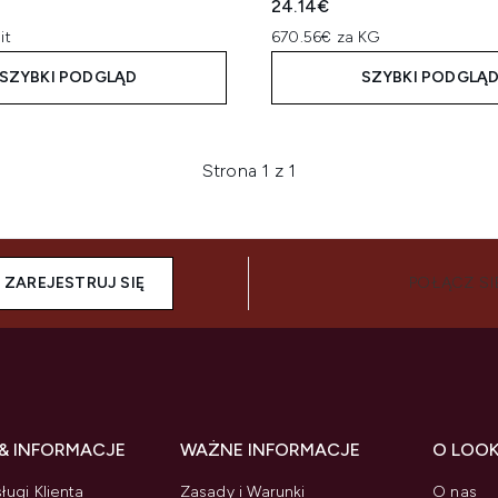
24.14€
it
670.56€ za KG
SZYBKI PODGLĄD
SZYBKI PODGLĄ
Strona 1 z 1
ZAREJESTRUJ SIĘ
POŁĄCZ SI
& INFORMACJE
WAŻNE INFORMACJE
O LOO
ługi Klienta
Zasady i Warunki
O nas