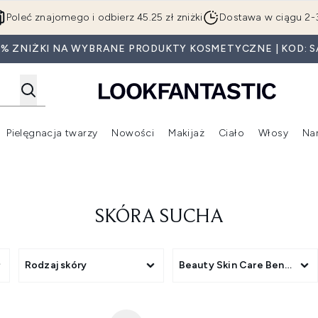
Przejdź do głównej treści
Poleć znajomego i odbierz 45.25 zł zniżki
Dostawa w ciągu 2-
0% ZNIŻKI NA WYBRANE PRODUKTY KOSMETYCZNE | KOD: S
Pielęgnacja twarzy
Nowości
Makijaż
Ciało
Włosy
Na
Wejdź do podmenu (Beauty Box)
Wejdź do podmenu (Marki)
Wejdź do podmenu (Pielęgnacja twarzy)
Wejdź do podmenu (Nowości)
Wejd
SKÓRA SUCHA
Rodzaj skóry
Beauty Skin Care Benefit