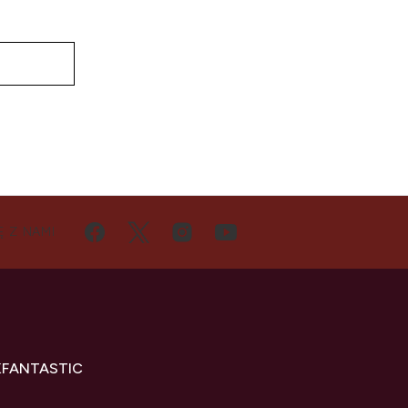
D
Ę Z NAMI
KFANTASTIC