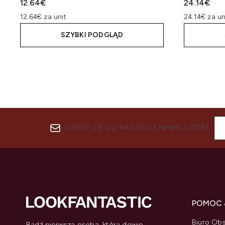
12.64€
24.14€
12.64€ za unit
24.14€ za un
SZYBKI PODGLĄD
ZAPISZ SIĘ DO NASZEGO NEWSLETTERA
POMOC 
Biuro Obs
Bądź pierwszą osobą, która dowie