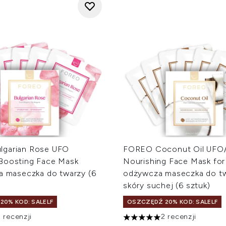
lgarian Rose UFO
FOREO Coconut Oil UFO/
Boosting Face Mask
Nourishing Face Mask for
ca maseczka do twarzy (6
odżywcza maseczka do t
skóry suchej (6 sztuk)
20% KOD: SALELF
OSZCZĘDŹ 20% KOD: SALELF
 recenzji
2 recenzji
 na maksymalnie 5
5 gwiazdek na maksymalnie