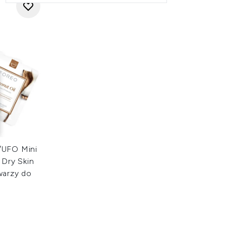
UFO Mini
 Dry Skin
warzy do
 5