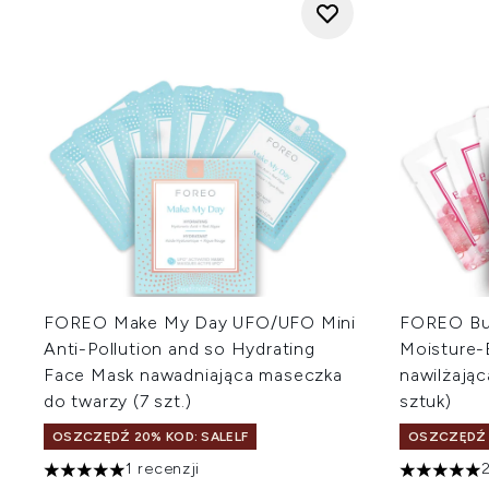
FOREO Make My Day UFO/UFO Mini
FOREO Bu
Anti-Pollution and so Hydrating
Moisture-
Face Mask nawadniająca maseczka
nawilżają
do twarzy (7 szt.)
sztuk)
OSZCZĘDŹ 20% KOD: SALELF
OSZCZĘDŹ 
1 recenzji
2
5 gwiazdek na maksymalnie 5
5 gwiazdek