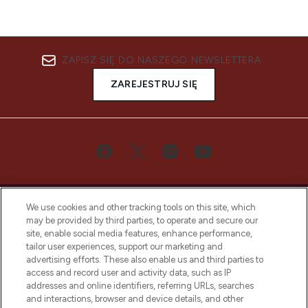
ZAPISZ SIĘ DO NASZEGO NEWSLETTERA
ZAREJESTRUJ SIĘ
We use cookies and other tracking tools on this site, which
may be provided by third parties, to operate and secure our
site, enable social media features, enhance performance,
tailor user experiences, support our marketing and
Bądź pierwszą osobą, która dowie się o
advertising efforts. These also enable us and third parties to
najnowszych produktach, od niszowych i
access and record user and activity data, such as IP
uznanych marek, sezonowych trendach i
addresses and online identifiers, referring URLs, searches
otrzyma ekskluzywne artykuły redakcyjne
and interactions, browser and device details, and other
z Sunday Supplement.