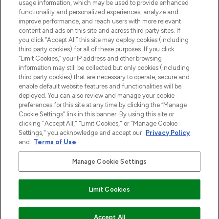
usage information, which may be used to provide enhanced
functionality and personalized experiences, analyze and
Zgoda na pliki cookie
improve performance, and reach users with more relevant
content and ads on this site and across third party sites. If
Do Not Sell or Share My Personal
you click “Accept All” this site may deploy cookies (including
Information
third party cookies) for all of these purposes. If you click
“Limit Cookies,” your IP address and other browsing
POMOC & INFORMACJE
information may still be collected but only cookies (including
third party cookies) that are necessary to operate, secure and
enable default website features and functionalities will be
WAŻNE INFORMACJE
deployed. You can also review and manage your cookie
preferences for this site at any time by clicking the “Manage
Cookie Settings” link in this banner. By using this site or
O LOOKFANTASTIC
clicking "Accept All," "Limit Cookies," or "Manage Cookie
Settings," you acknowledge and accept our
Privacy Policy
and
Terms of Use
.
Manage Cookie Settings
Płać bezpiecznie za pomocą
Limit Cookies
2026 The Hut Group
Accept All