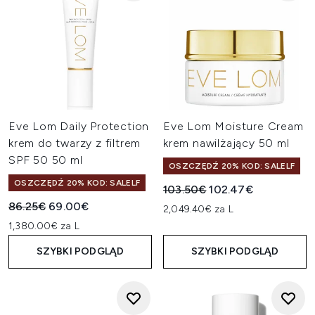
Eve Lom Daily Protection
Eve Lom Moisture Cream
krem do twarzy z filtrem
krem nawilżający 50 ml
SPF 50 50 ml
OSZCZĘDŹ 20% KOD: SALELF
OSZCZĘDŹ 20% KOD: SALELF
Sugerowana cena detaliczn
Aktualna cena:
103.50€
102.47€
Sugerowana cena detaliczna:
Aktualna cena:
86.25€
69.00€
2,049.40€ za L
1,380.00€ za L
SZYBKI PODGLĄD
SZYBKI PODGLĄD