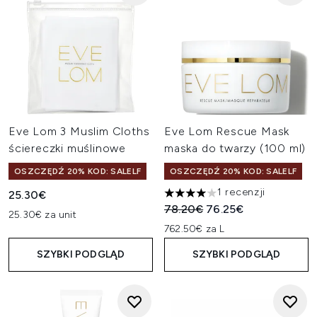
Eve Lom 3 Muslim Cloths
Eve Lom Rescue Mask
ściereczki muślinowe
maska do twarzy (100 ml)
OSZCZĘDŹ 20% KOD: SALELF
OSZCZĘDŹ 20% KOD: SALELF
1 recenzji
25.30€
4 gwiazdek na maksymalnie 5
Sugerowana cena detaliczn
Aktualna cena:
78.20€
76.25€
25.30€ za unit
762.50€ za L
SZYBKI PODGLĄD
SZYBKI PODGLĄD