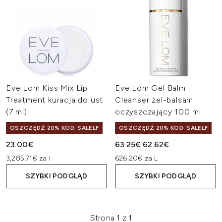
Eve Lom Kiss Mix Lip
Eve Lom Gel Balm
Treatment kuracja do ust
Cleanser żel-balsam
(7 ml)
oczyszczający 100 ml
OSZCZĘDŹ 20% KOD: SALELF
OSZCZĘDŹ 20% KOD: SALELF
Sugerowana cena detaliczn
Aktualna cena:
23.00€
63.25€
62.62€
3,285.71€ za l
626.20€ za L
SZYBKI PODGLĄD
SZYBKI PODGLĄD
Strona 1 z 1