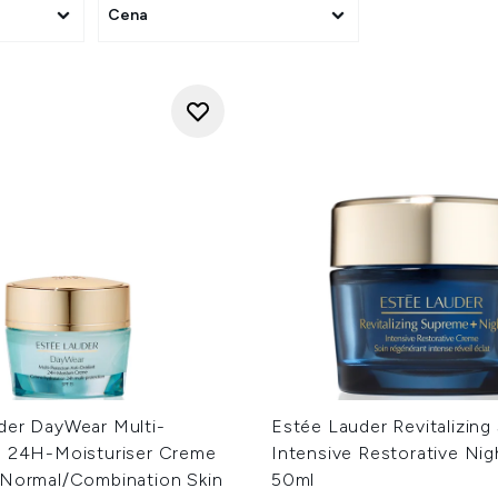
Cena
der DayWear Multi-
Estée Lauder Revitalizin
n 24H-Moisturiser Creme
Intensive Restorative Ni
 Normal/Combination Skin
50ml