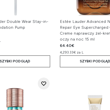
der Double Wear Stay-in-
Estée Lauder Advanced N
ndation Pump
Repair Eye Supercharged 
Creme naprawczy żel-kre
oczy na noc 15 ml
L
64.40€
4,293.33€ za L
SZYBKI PODGLĄD
SZYBKI PODGLĄ