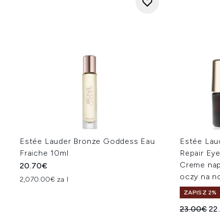
Estée Lauder Bronze Goddess Eau
Estée Lau
Fraiche 10ml
Repair Ey
Creme nap
20.70€
oczy na n
2,070.00€ za l
ZAPISZ 2%
Sugerowan
Ak
23.00€
22