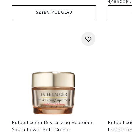
4,486.00€ z
SZYBKI PODGLĄD
Estée Lauder Revitalizing Supreme+
Estée Lau
Youth Power Soft Creme
Protectio