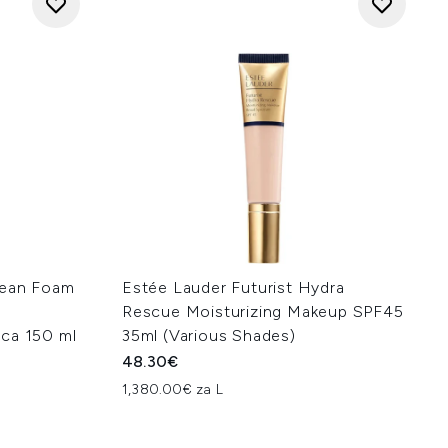
lean Foam
Estée Lauder Futurist Hydra
Rescue Moisturizing Makeup SPF45
ca 150 ml
35ml (Various Shades)
48.30€
1,380.00€ za L
na: