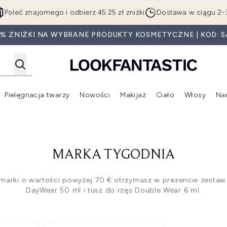
Przejdź do głównej treści
Poleć znajomego i odbierz 45.25 zł zniżki
Dostawa w ciągu 2-
5% ZNIŻKI NA WYBRANE PRODUKTY KOSMETYCZNE | KOD: S
Pielęgnacja twarzy
Nowości
Makijaż
Ciało
Włosy
Na
Wejdź do podmenu (Beauty Box)
Wejdź do podmenu (Marki)
Wejdź do podmenu (Pielęgnacja twarzy)
Wejdź do podmenu (Nowości)
Wejd
MARKA TYGODNIA
marki o wartości powyżej 70 € otrzymasz w prezencie zestaw
DayWear 50 ml i tusz do rzęs Double Wear 6 ml.