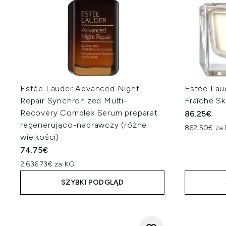
Estée Lauder Advanced Night
Estée Lau
Repair Synchronized Multi-
Fraîche S
Recovery Complex Serum preparat
86.25€
regenerująco-naprawczy (różne
862.50€ za 
wielkości)
74.75€
2,636.73€ za KG
SZYBKI PODGLĄD