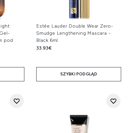
ight
Estée Lauder Double Wear Zero-
Gel-
Smudge Lengthening Mascara -
m pod
Black 6ml
33.93€
D
SZYBKI PODGLĄD