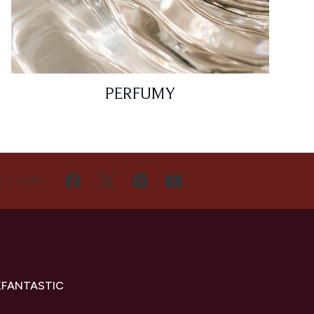
PERFUMY
Ę Z NAMI
KFANTASTIC