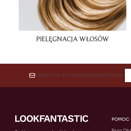
PIELĘGNACJA WŁOSÓW
ZAPISZ SIĘ DO NASZEGO NEWSLETTERA
POMOC 
Biuro Obs