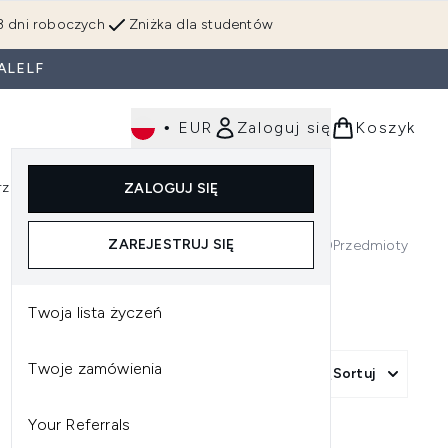
3 dni roboczych
Zniżka dla studentów
ALELF
•
EUR
Zaloguj się
Koszyk
rzędzia
Perfumy
Dla mężczyzn
ZALOGUJ SIĘ
ź do podmenu (Makijaż)
Wejdź do podmenu (Ciało)
Wejdź do podmenu (Włosy)
Wejdź do podmenu (Narzędzia)
Wejdź do podmenu (Perfumy)
Wejdź do podmenu (
ZAREJESTRUJ SIĘ
0
Przedmioty
Twoja lista życzeń
Twoje zamówienia
Sortuj
Your Referrals