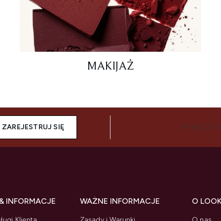
MAKIJAŻ
ZAREJESTRUJ SIĘ
POŁĄCZ SI
& INFORMACJE
WAŻNE INFORMACJE
O LOO
ługi Klienta
Zasady i Warunki
O nas