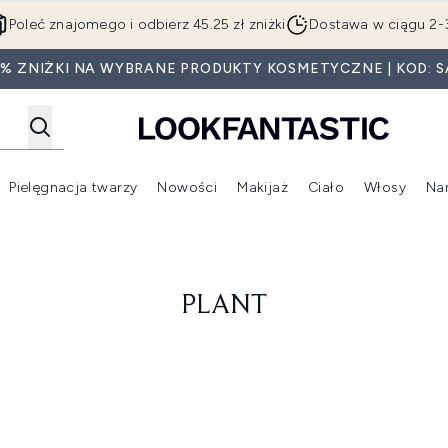
Przejdź do głównej treści
Poleć znajomego i odbierz 45.25 zł zniżki
Dostawa w ciągu 2-
5% ZNIŻKI NA WYBRANE PRODUKTY KOSMETYCZNE | KOD: S
Pielęgnacja twarzy
Nowości
Makijaż
Ciało
Włosy
Na
Wejdź do podmenu (Beauty Box)
Wejdź do podmenu (Marki)
Wejdź do podmenu (Pielęgnacja twarzy)
Wejdź do podmenu (Nowości)
Wejd
PLANT