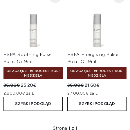
ESPA Soothing Pulse
ESPA Energising Pulse
Point Oil 9ml
Point Oil 9ml
OSZCZĘDŹ -#PROCENT KOD:
OSZCZĘDŹ -#PROCENT KOD:
NIEDZIELA
NIEDZIELA
Sugerowana cena detaliczna:
Aktualna cena:
Sugerowana cena detaliczn
Aktualna cena:
36.00€
25.20€
36.00€
21.60€
2,800.00€ za L
2,400.00€ za L
SZYBKI PODGLĄD
SZYBKI PODGLĄD
Strona 1 z 1