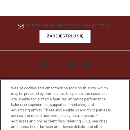
ZAPISZ SIĘ DO NASZEGO NEWSLETTERA
ZAREJESTRUJ SIĘ
We use cookies and other tracking tools on this site, which
may be provided by third parties, to operate and secure our
site, enable social media features, enhance performance,
tailor user experiences, support our marketing and
Bądź pierwszą osobą, która dowie się o
advertising efforts. These also enable us and third parties to
najnowszych produktach, od niszowych i
access and record user and activity data, such as IP
uznanych marek, sezonowych trendach i
addresses and online identifiers, referring URLs, searches
otrzyma ekskluzywne artykuły redakcyjne
and interactions, browser and device details, and other
z Sunday Supplement.