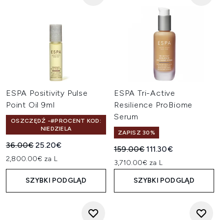
ESPA Positivity Pulse
ESPA Tri-Active
Point Oil 9ml
Resilience ProBiome
Serum
OSZCZĘDŹ -#PROCENT KOD:
NIEDZIELA
ZAPISZ 30%
Sugerowana cena detaliczna:
Aktualna cena:
36.00€
25.20€
Sugerowana cena detaliczn
Aktualna cena:
159.00€
111.30€
2,800.00€ za L
3,710.00€ za L
SZYBKI PODGLĄD
SZYBKI PODGLĄD