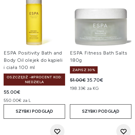
ESPA Positivity Bath and
ESPA Fitness Bath Salts
Body Oil olejek do kąpieli
180g
i ciała 100 ml
ZAPISZ 30%
OSZCZĘDŹ -#PROCENT KOD:
Sugerowana cena detaliczn
Aktualna cena:
51.00€
35.70€
NIEDZIELA
198.33€ za KG
55.00€
550.00€ za L
SZYBKI PODGLĄD
SZYBKI PODGLĄD