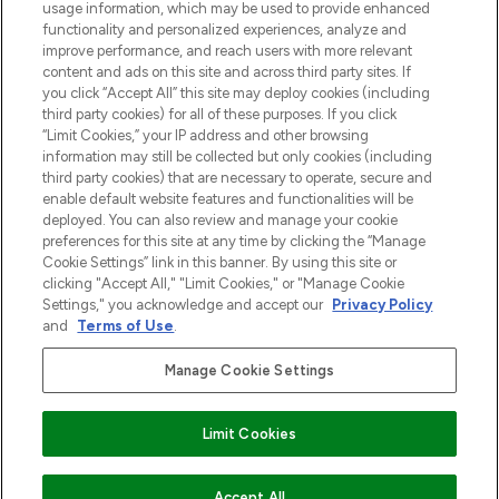
usage information, which may be used to provide enhanced
functionality and personalized experiences, analyze and
Zgoda na pliki cookie
improve performance, and reach users with more relevant
content and ads on this site and across third party sites. If
Do Not Sell or Share My Personal
you click “Accept All” this site may deploy cookies (including
Information
third party cookies) for all of these purposes. If you click
“Limit Cookies,” your IP address and other browsing
POMOC & INFORMACJE
information may still be collected but only cookies (including
third party cookies) that are necessary to operate, secure and
enable default website features and functionalities will be
WAŻNE INFORMACJE
deployed. You can also review and manage your cookie
preferences for this site at any time by clicking the “Manage
Cookie Settings” link in this banner. By using this site or
O LOOKFANTASTIC
clicking "Accept All," "Limit Cookies," or "Manage Cookie
Settings," you acknowledge and accept our
Privacy Policy
and
Terms of Use
.
Manage Cookie Settings
Płać bezpiecznie za pomocą
Limit Cookies
2026 The Hut Group
Accept All