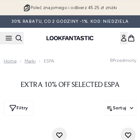
Przejdź do głównej treści
Poleć znajomego i odbierz 45.25 zł zniżki
30% RABATU, CO 2 GODZINY -1%. KOD: NIEDZIELA
8
Przedmioty
Home
Marki
ESPA
EXTRA 10% OFF SELECTED ESPA
Filtry
Sortuj